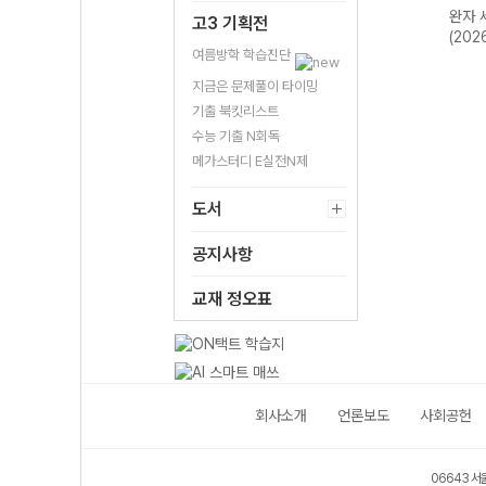
한국지
완자 기출PICK
완자 고등 현대사
완자 한국사
완자 
고3 기획전
2개정
동아시아 역사기
회와 윤리-22개
(2026년용)
(202
여름방학 학습진단
행-22개정
정 (2026년)
(2026년)
지금은 문제풀이 타이밍
기출 북킷리스트
수능 기출 N회독
메가스터디 E실전N제
도서
공지사항
교재 정오표
회사소개
언론보도
사회공헌
06643 서