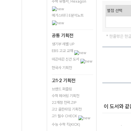
수학 유형서, Hexagon
메가스터디 E분석노트
공통 기획전
* 한줄평은 한
생기부 레벨 UP
EBS 고교 교재
따끈따끈 신간 도서
한국사 기획전
고1·2 기획전
브랜드 퍼즐링
수학 페어링 기획전
22개정 전략.ZIP
이 도서와 같
고2 골든타임 기획전
고1 필수 CHECK
수능 수학 킥(KICK)