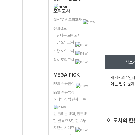
모의고사
OMEGA 모의고사
전대실모
다상다독 모의고사
이감 모의고사
바탕 모의고사
상상 모의고사
책소
MEGA PICK
개념서의 1인자
EBS 수능완성
하는 필수 문제
EBS 수능특강
윤리의 정석 현자의 돌
안 틀리는 영어, 안틀영
이 도서의 
한 권 질주&한 판 승부
지인선 시리즈