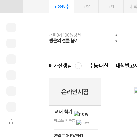
고3·N수
고2
고1
대
선물 3개 100% 당첨!
선물 100% 증정!
여름방학 스터디 캐시백
2027 러셀 단과
스마트러닝앱
메가패스
메가패스 수강생 무료혜택!
사회공헌 캠페인
행운의 선물 뽑기
메가스터디 X 올리브
메가런 썸머스쿨
강사 공개선발
설문 EVENT
3일 무료 체험권
메가클럽 멤버십
희망이룸 메가나눔
영
메가선생님
수능·내신
대학별고
온라인서점
교재 찾기
베스트 한줄평
TOP
8월 구매 EVENT