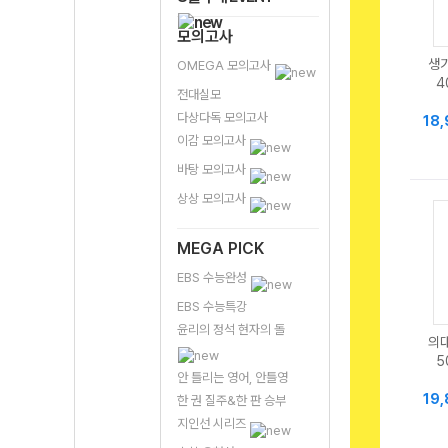
모의고사
생
OMEGA 모의고사
4
전대실모
다상다독 모의고사
18
이감 모의고사
바탕 모의고사
상상 모의고사
MEGA PICK
EBS 수능완성
EBS 수능특강
윤리의 정석 현자의 돌
의
5
안 틀리는 영어, 안틀영
19
한 권 질주&한 판 승부
지인선 시리즈