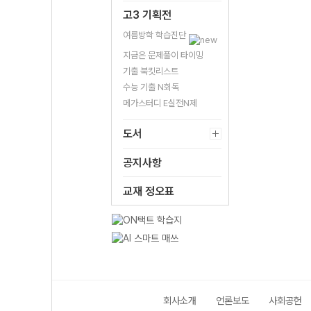
고3 기획전
여름방학 학습진단
지금은 문제풀이 타이밍
기출 북킷리스트
수능 기출 N회독
메가스터디 E실전N제
도서
공지사항
교재 정오표
회사소개
언론보도
사회공헌