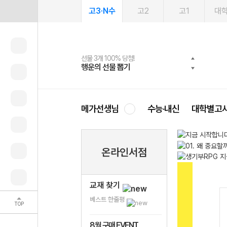
고3·N수
고2
고1
대
선물 3개 100% 당첨!
선물 100% 증정!
2027 러셀 단과
스마트러닝앱
메가패스
메가패스 수강생 무료혜택!
사회공헌 캠페인
행운의 선물 뽑기
메가스터디 X 올리브
강사 공개선발
설문 EVENT
3일 무료 체험권
메가클럽 멤버십
희망이룸 메가나눔
영
메가선생님
수능·내신
대학별고
온라인서점
교재 찾기
베스트 한줄평
TOP
8월 구매 EVENT