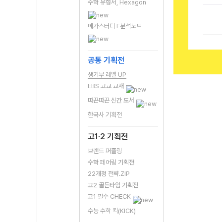
수학 유형서, Hexagon
메가스터디 E분석노트
공통 기획전
생기부 레벨 UP
EBS 고교 교재
따끈따끈 신간 도서
한국사 기획전
고1·2 기획전
브랜드 퍼즐링
수학 페어링 기획전
22개정 전략.ZIP
고2 골든타임 기획전
고1 필수 CHECK
수능 수학 킥(KICK)