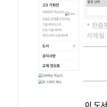
고3 기획전
여름방학 학습진단
지금은 문제풀이 타이밍
* 한줄
기출 북킷리스트
수능 기출 N회독
삭제될 
메가스터디 E실전N제
도서
공지사항
교재 정오표
이 도