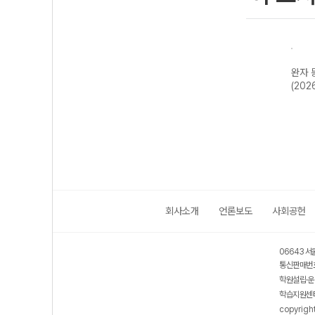
한국지
완자 기출PICK
완자 한국사
완자 세계사
완자 
2개정
동아시아 역사기
(2026년용)
(2026년용)
(202
행-22개정
(2026년)
회사소개
언론보도
사회공헌
06643 서
통신판매번호
학원설립·운
학습지원센터
copyrigh