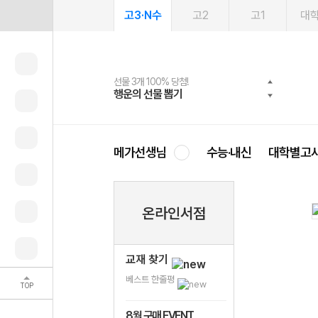
고3·N수
고2
고1
대
선물 3개 100% 당첨!
선물 100% 증정!
여름방학 스터디 캐시백
2027 러셀 단과
스마트러닝앱
메가패스
메가패스 수강생 무료혜택!
사회공헌 캠페인
행운의 선물 뽑기
메가스터디 X 올리브
메가런 썸머스쿨
강사 공개선발
설문 EVENT
3일 무료 체험권
메가클럽 멤버십
희망이룸 메가나눔
영
메가선생님
수능·내신
대학별고
온라인서점
교재 찾기
베스트 한줄평
TOP
8월 구매 EVENT