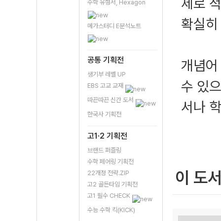
제로 
수학 유형서, Hexagon
확실히
메가스터디 E분석노트
공통 기획전
개념어
생기부 레벨 UP
수 있으
EBS 고교 교재
따끈따끈 신간 도서
서나 학
한국사 기획전
고1·2 기획전
브랜드 퍼즐링
수학 페어링 기획전
이 도
22개정 전략.ZIP
고2 골든타임 기획전
고1 필수 CHECK
수능 수학 킥(KICK)