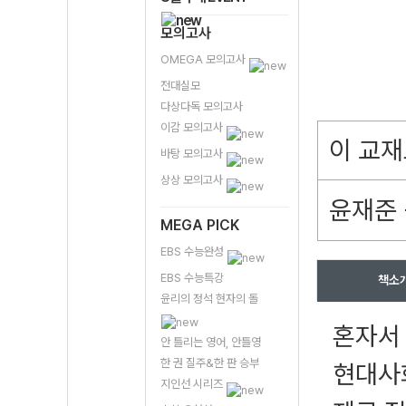
모의고사
OMEGA 모의고사
전대실모
다상다독 모의고사
이감 모의고사
이 교재
바탕 모의고사
상상 모의고사
윤재준 
MEGA PICK
EBS 수능완성
EBS 수능특강
책소
윤리의 정석 현자의 돌
혼자서 
안 틀리는 영어, 안틀영
한 권 질주&한 판 승부
현대사
지인선 시리즈