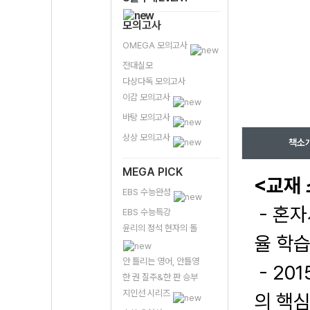
모의고사
OMEGA 모의고사
전대실모
다상다독 모의고사
이감 모의고사
바탕 모의고사
상상 모의고사
책소
MEGA PICK
<교재
EBS 수능완성
- 혼자
EBS 수능특강
윤리의 정석 현자의 돌
율 학습
안 틀리는 영어, 안틀영
- 20
한 권 질주&한 판 승부
지인선 시리즈
의 핵