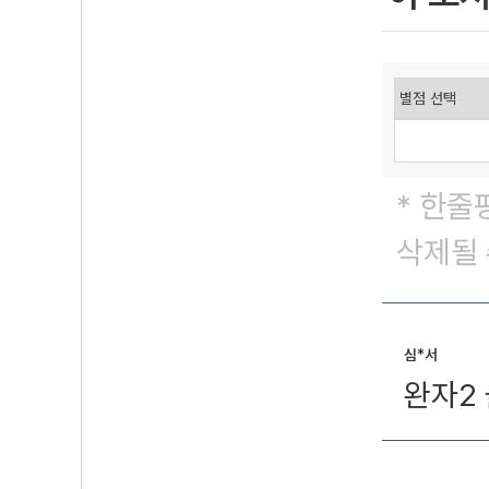
* 한줄
삭제될 
심*서
완자2