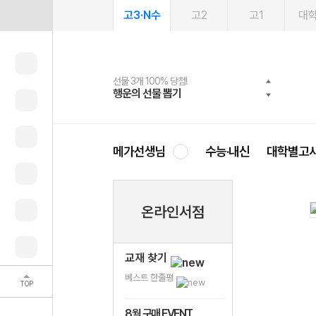
고3·N수
고2
고1
대
선물 3개 100% 당첨!
선물 100% 증정!
여름방학 스터디 캐시백
2027 러셀 단과
스마트러닝앱
메가패스
메가패스 수강생 무료혜택!
사회공헌 캠페인
행운의 선물 뽑기
메가스터디 X 올리브
메가런 썸머스쿨
강사 공개선발
설문 EVENT
3일 무료 체험권
메가클럽 멤버십
희망이룸 메가나눔
영
메가선생님
수능·내신
대학별고
온라인서점
교재 찾기
베스트 한줄평
TOP
8월 구매 EVENT