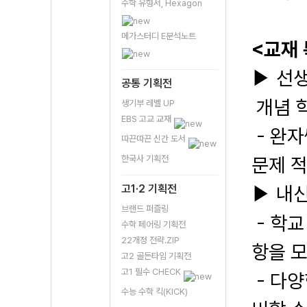
수학 유형서, Hexagon
메가스터디 E분석노트
<교재
선생
▶
공통 기획전
개념 학
생기부 레벨 UP
EBS 고교 교재
-
완자
따끈따끈 신간 도서
한국사 기획전
문제 
고1·2 기획전
내신
▶
브랜드 퍼즐링
-
학교
수학 페어링 기획전
22개정 전략.ZIP
항을 
고2 골든타임 기획전
고1 필수 CHECK
-
다양
수능 수학 킥(KICK)