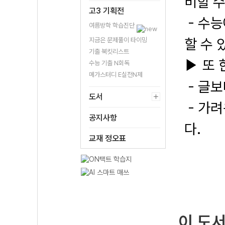
비할 수
고3 기획전
-
수능
여름방학 학습진단
할 수 
지금은 문제풀이 타이밍
기출 북킷리스트
또 
▶
수능 기출 N회독
메가스터디 E실전N제
-
글보
도서
-
가려
공지사항
다.
교재 정오표
이 도