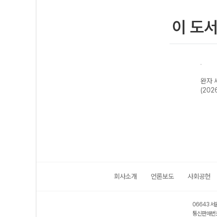
이 도
한국지
완자 기출PICK
완자 고등 현대사
완자 한국사
완자 
2개정
동아시아 역사기
회와 윤리-22개
(2026년용)
(202
행-22개정
정 (2026년)
(2026년)
회사소개
언론보도
사회공헌
06643 서
통신판매번호