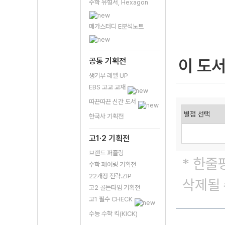
수학 유형서, Hexagon
메가스터디 E분석노트
이 도
공통 기획전
생기부 레벨 UP
EBS 고교 교재
따끈따끈 신간 도서
한국사 기획전
고1·2 기획전
브랜드 퍼즐링
* 한줄
수학 페어링 기획전
22개정 전략.ZIP
삭제될 
고2 골든타임 기획전
고1 필수 CHECK
수능 수학 킥(KICK)