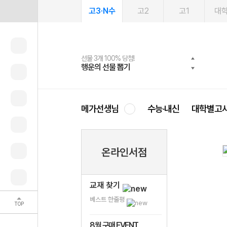
고3·N수
고2
고1
대
선물 3개 100% 당첨!
선물 100% 증정!
여름방학 스터디 캐시백
2027 러셀 단과
스마트러닝앱
메가패스
메가패스 수강생 무료혜택!
사회공헌 캠페인
행운의 선물 뽑기
메가스터디 X 올리브
메가런 썸머스쿨
강사 공개선발
설문 EVENT
3일 무료 체험권
메가클럽 멤버십
희망이룸 메가나눔
영
메가선생님
수능·내신
대학별고
온라인서점
교재 찾기
베스트 한줄평
TOP
8월 구매 EVENT