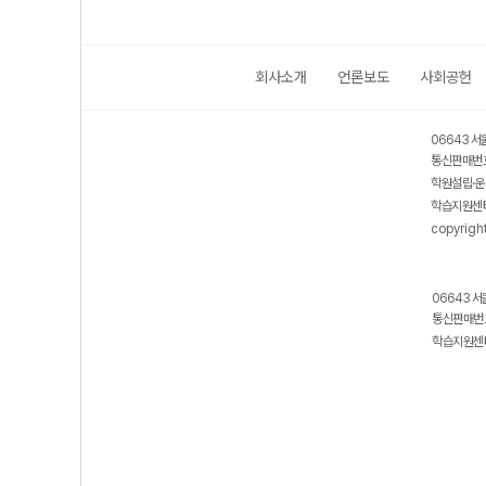
회사소개
언론보도
사회공헌
06643 서
통신판매번호
학원설립·운
학습지원센터
copyrigh
06643 서
통신판매번호
학습지원센터