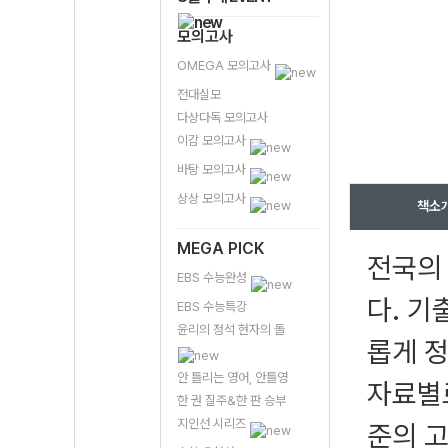
모의고사
OMEGA 모의고사
전대실모
다상다독 모의고사
이감 모의고사
바탕 모의고사
상상 모의고사
책소
MEGA PICK
전국의
EBS 수능완성
다. 
EBS 수능특강
윤리의 정석 현자의 돌
롭게 정
안 틀리는 영어, 안틀영
자료별로
한 권 질주&한 판 승부
지인선 시리즈
준의 고