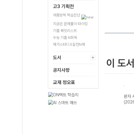
고3 기획전
여름방학 학습진단
지금은 문제풀이 타이밍
기출 북킷리스트
수능 기출 N회독
메가스터디 E실전N제
도서
이 도
공지사항
교재 정오표
한국지
완자 기출PICK
완자 고등 현대사
완자 한국사
완자 
2개정
동아시아 역사기
회와 윤리-22개
(2026년용)
(202
행-22개정
정 (2026년)
(2026년)