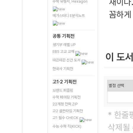
재이다
수학 유형서, Hexagon
꼼하게
메가스터디 E분석노트
공통 기획전
생기부 레벨 UP
EBS 고교 교재
이 도
따끈따끈 신간 도서
한국사 기획전
고1·2 기획전
브랜드 퍼즐링
수학 페어링 기획전
22개정 전략.ZIP
고2 골든타임 기획전
* 한줄
고1 필수 CHECK
삭제될 
수능 수학 킥(KICK)