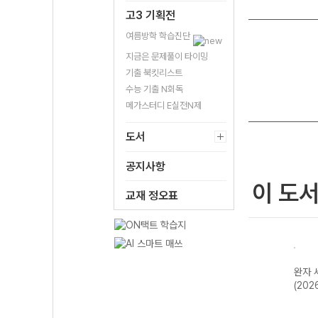
고3 기획전
여름방학 학습진단
지금은 문제풀이 타이밍
기출 북킷리스트
수능 기출 N회독
메가스터디 E실전N제
도서
공지사항
이 도
교재 정오표
한국지
완자 기출PICK
완자 고등 현대사
완자 한국사
완자 
2개정
동아시아 역사기
회와 윤리-22개
(2026년용)
(202
행-22개정
정 (2026년)
(2026년)