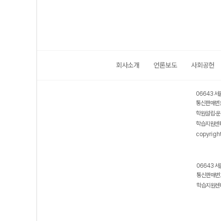
회사소개
언론보도
사회공헌
06643 서
통신판매번호
학원설립·운
학습지원센터
copyrigh
06643 서
통신판매번호
학습지원센터