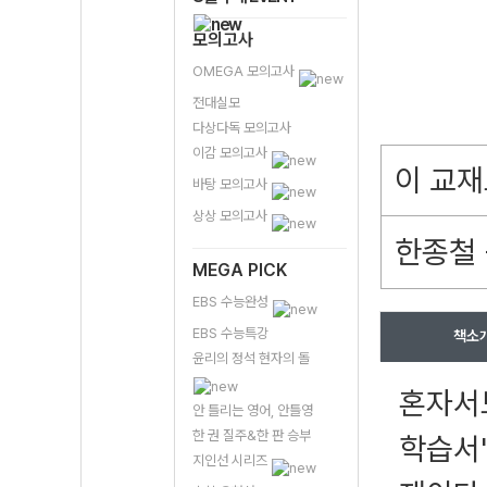
모의고사
OMEGA 모의고사
전대실모
다상다독 모의고사
이감 모의고사
이 교재
바탕 모의고사
상상 모의고사
한종철 
MEGA PICK
EBS 수능완성
EBS 수능특강
책소
윤리의 정석 현자의 돌
혼자서도
안 틀리는 영어, 안틀영
한 권 질주&한 판 승부
학습서'
지인선 시리즈