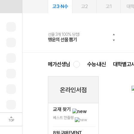
고3·N수
고2
고1
대
선물 3개 100% 당첨!
선물 100% 증정!
여름방학 스터디 캐시백
2027 러셀 단과
스마트러닝앱
메가패스
메가패스 수강생 무료혜택!
사회공헌 캠페인
행운의 선물 뽑기
메가스터디 X 올리브
메가런 썸머스쿨
강사 공개선발
설문 EVENT
3일 무료 체험권
메가클럽 멤버십
희망이룸 메가나눔
영
메가선생님
수능·내신
대학별고
온라인서점
교재 찾기
베스트 한줄평
TOP
8월 구매 EVENT