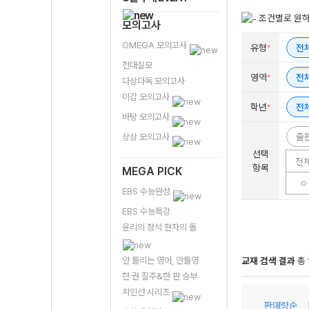
조건별로 원하
모의고사
OMEGA 모의고사
유형
전
*
전대실모
영역
전
*
다상다독 모의고사
이감 모의고사
학년
전
*
바탕 모의고사
출
상상 모의고사
선택
전
항목
MEGA PICK
ㅇ
EBS 수능완성
EBS 수능특강
윤리의 정석 현자의 돌
교재 검색 결과
총
안 틀리는 영어, 안틀영
한 권 질주&한 판 승부
지인선 시리즈
판매량순