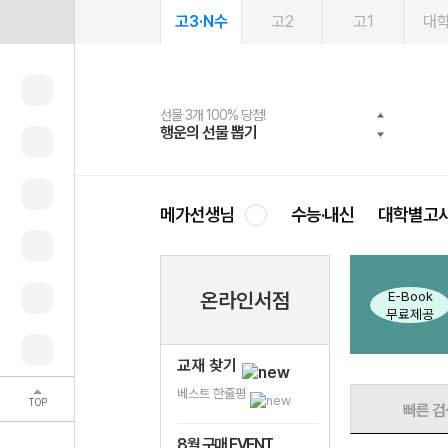
고3·N수
고2
고1
대
선물 3개 100% 당첨!
선물 100% 증정!
여름방학 스터디 캐시백
2027 러셀 단과
스마트러닝앱
메가패스
메가패스 수강생 무료혜택!
사회공헌 캠페인
행운의 선물 뽑기
메가스터디 X 올리브
메가런 썸머스쿨
강사 공개선발
설문 EVENT
3일 무료 체험권
메가클럽 멤버십
희망이룸 메가나눔
영
메가선생님
수능·내신
대학별고
E-Book
온라인서점
구매 시
배송비 0원
무료제공
교재 찾기
베스트 한줄평
TOP
빠른 검
8월 구매 EVENT