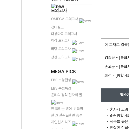
모의고사
OMEGA 모의고사
전대실모
다상다독 모의고사
이감 모의고사
이 교재로 열공
바탕 모의고사
상상 모의고사
김종웅 - [통합
손고운 - [통합
MEGA PICK
최적 - [통합사
EBS 수능완성
EBS 수능특강
책소
윤리의 정석 현자의 돌
안 틀리는 영어, 안틀영
-
혼자서 교과
한 권 질주&한 판 승부
- 8종 통합사
-
적중률 높은
지인선 시리즈
-
친절한 정답