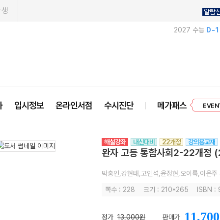
학생
알람
2027 수능
D-
프리미엄 
사
입시정보
온라인서점
수시진단
메가패스
EVEN
해설강좌
내신대비
22개정
강의용교재
완자 고등 통합사회2-22개정 (
박홍인,강현태,고인석,윤정현,오이룩,이은주
쪽수 : 228
크기 : 210*265
ISBN :
11,700
정가
13,000원
판매가