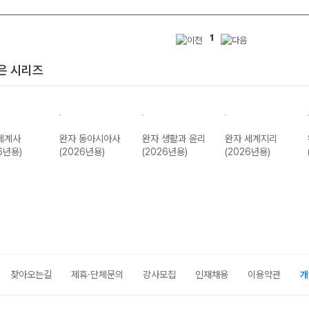
1
은 시리즈
세계사
완자 동아시아사
완자 생활과 윤리
완자 세계지리
6년용)
(2026년용)
(2026년용)
(2026년용)
찾아오는길
제휴·단체문의
강사모집
인재채용
이용약관
개