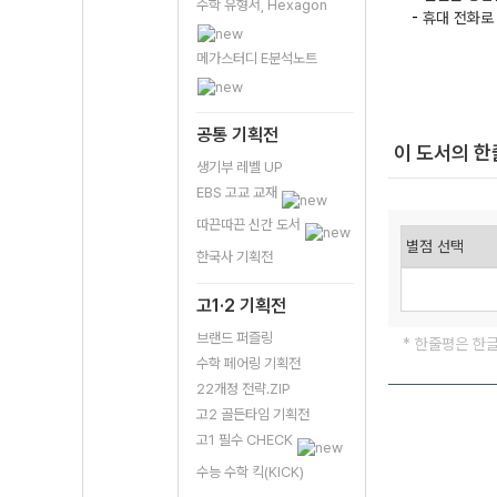
수학 유형서, Hexagon
-
휴대 전화로 
메가스터디 E분석노트
공통 기획전
이 도서의 
생기부 레벨 UP
EBS 고교 교재
따끈따끈 신간 도서
한국사 기획전
고1·2 기획전
브랜드 퍼즐링
* 한줄평은 한
수학 페어링 기획전
22개정 전략.ZIP
고2 골든타임 기획전
고1 필수 CHECK
수능 수학 킥(KICK)