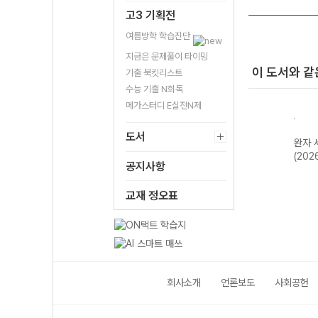
고3 기획전
여름방학 학습진단
지금은 문제풀이 타이밍
이 도서와 같
기출 북킷리스트
수능 기출 N회독
메가스터디 E실전N제
도서
한국지
완자 기출PICK
완자 고등 현대사
완자 한국사
완자 
2개정
동아시아 역사기
회와 윤리-22개
(2026년용)
(202
공지사항
행-22개정
정 (2026년)
(2026년)
교재 정오표
회사소개
언론보도
사회공헌