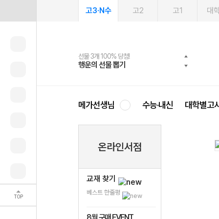
고3·N수
고2
고1
대
선물 3개 100% 당첨!
선물 100% 증정!
여름방학 스터디 캐시백
2027 러셀 단과
스마트러닝앱
메가패스
메가패스 수강생 무료혜택!
사회공헌 캠페인
행운의 선물 뽑기
메가스터디 X 올리브
메가런 썸머스쿨
강사 공개선발
설문 EVENT
3일 무료 체험권
메가클럽 멤버십
희망이룸 메가나눔
영
메가선생님
수능·내신
대학별고
온라인서점
교재 찾기
베스트 한줄평
TOP
8월 구매 EVENT