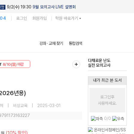
9/2(수) 19:30
9월 모의고사 LIVE 설명회
신청
104
로그인
회원가입
학원 바로가기
현우진의
강좌 · 교재 찾기
통합검색
킬링캠프 시즌1
30
8/10(월) 마감
다채로운 난도
T
8/10(월) 마감
실전 모의고사
내가 최근 본 도서
2026년용)
로그인후
사용하세요.
 저
|
비상교육
|
2025-03-01
 9791173163227
0/0
(10% 할인)
원