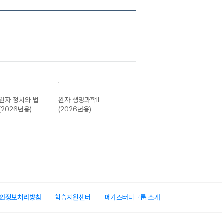
완자 정치와 법
완자 생명과학II
완자 경제 (2026
완자 사회.문화
(2026년용)
(2026년용)
년용)
(2026년용)
인정보처리방침
학습지원센터
메가스터디그룹 소개