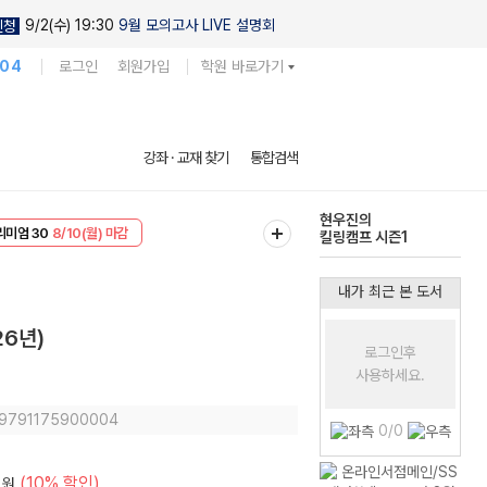
9/2(수) 19:30
9월 모의고사 LIVE 설명회
신청
104
로그인
회원가입
학원 바로가기
현우진의
강좌 · 교재 찾기
통합검색
킬링캠프 시즌1
EVENT
8/10(월) 마감
다채로운 난도
리미엄 30
8/10(월) 마감
실전 모의고사
내가 최근 본 도서
26년)
로그인후
사용하세요.
: 9791175900004
0/0
(10% 할인)
원