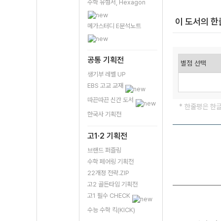
수학 유형서, Hexagon
이 도서의 
메가스터디 E분석노트
공통 기획전
생기부 레벨 UP
EBS 고교 교재
따끈따끈 신간 도서
* 한줄평은 한
한국사 기획전
고1·2 기획전
브랜드 퍼즐링
수학 페어링 기획전
22개정 전략.ZIP
고2 골든타임 기획전
고1 필수 CHECK
수능 수학 킥(KICK)