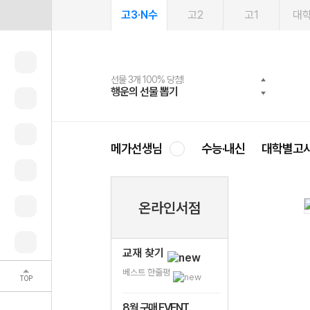
고3·N수
고2
고1
대
선물 3개 100% 당첨!
선물 100% 증정!
여름방학 스터디 캐시백
2027 러셀 단과
스마트러닝앱
메가패스
메가패스 수강생 무료혜택!
사회공헌 캠페인
행운의 선물 뽑기
메가스터디 X 올리브
메가런 썸머스쿨
강사 공개선발
설문 EVENT
3일 무료 체험권
메가클럽 멤버십
희망이룸 메가나눔
영
메가선생님
수능·내신
대학별고
온라인서점
교재 찾기
베스트 한줄평
TOP
8월 구매 EVENT