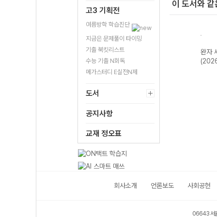
이 도서와 같
고3 기획전
여름방학 학습진단
지금은 문제풀이 타이밍
기출 북킷리스트
한국지
완자 기출PICK
완자 고등 현대사
완자 한국사
완자 
2개정
동아시아 역사기
회와 윤리-22개
수능 기출 N회독
(2026년용)
(202
행-22개정
정 (2026년)
메가스터디 E실전N제
(2026년)
도서
공지사항
교재 정오표
회사소개
언론보도
사회공헌
06643 서