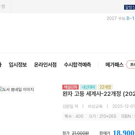
학생
알람
2027 수능
D-
사
입시정보
온라인서점
수시합격예측
메가패스
프
해설강좌
내신대비
22개정
완자 고등 세계사-22개정 (20
김원일 저
|
비상교육
|
2025-12-01
쪽수 : 400
크기 : 210*265
ISBN 
18,900
정가
21,000원
판매가