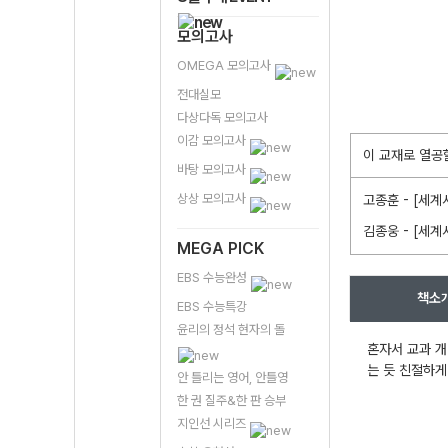
모의고사
OMEGA 모의고사
전대실모
다상다독 모의고사
이감 모의고사
이 교재로 열공
바탕 모의고사
상상 모의고사
고종훈 - [세계
김종웅 - [세계
MEGA PICK
EBS 수능완성
책소
EBS 수능특강
윤리의 정석 현자의 돌
혼자서 교과 개
는 듯 친절하게
안 틀리는 영어, 안틀영
한 권 질주&한 판 승부
지인선 시리즈