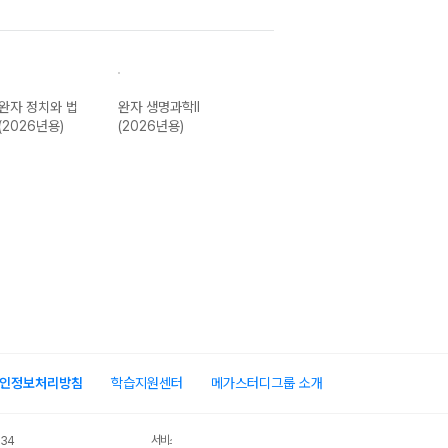
완자 정치와 법
완자 생명과학II
완자 경제 (2026
완자 사회.문화
(2026년용)
(2026년용)
년용)
(2026년용)
인정보처리방침
학습지원센터
메가스터디그룹 소개
서비스 가입사실 확인
034