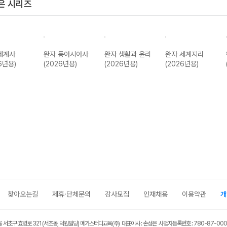
은 시리즈
세계사
완자 동아시아사
완자 생활과 윤리
완자 세계지리
6년용)
(2026년용)
(2026년용)
(2026년용)
찾아오는길
제휴·단체문의
강사모집
인재채용
이용약관
개
울 서초구 효령로 321 (서초동, 덕원빌딩) 메가스터디교육(주) 대표이사 : 손성은 사업자등록번호 : 780-87-00