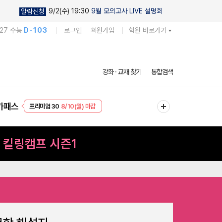
9/2(수) 19:30
9월 모의고사 LIVE 설명회
알람신청
027 수능
D-103
로그인
회원가입
학원 바로가기
강좌 · 교재 찾기
통합검색
프리미엄 30
8/10(월) 마감
가패스
EVENT
8/10(월) 마감
사
킬링캠프 시즌1