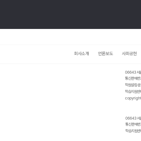
회사소개
언론보도
사회공헌
06643 서
통신판매번호
학원설립·운
학습지원센터
copyrigh
06643 서
통신판매번호
학습지원센터