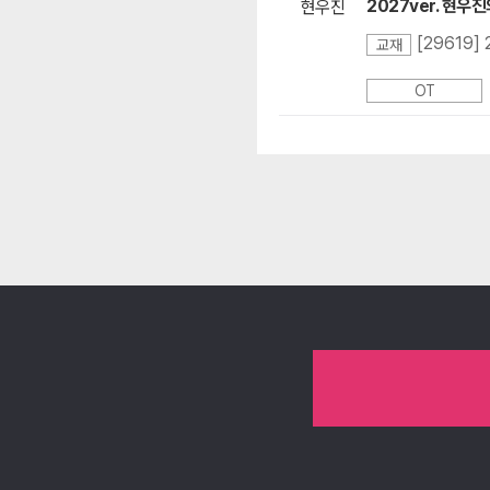
2027ver. 현우진
현우진
[29619]
교재
OT