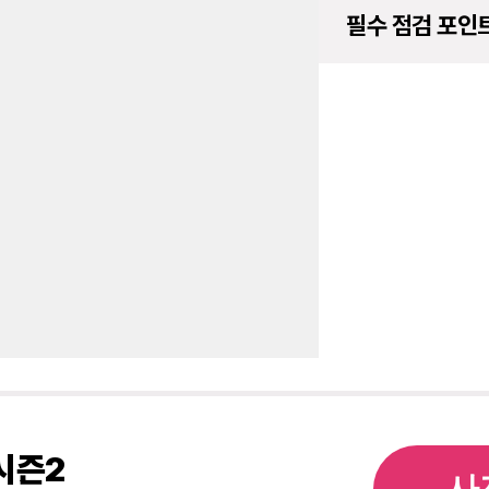
필수 점검 포인
시즌2
사