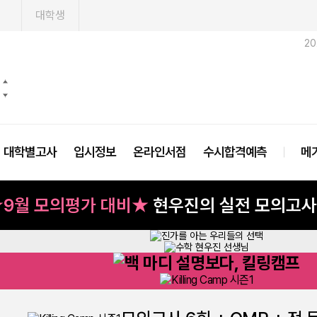
1
대학생
2
대학별고사
입시정보
온라인서점
수시합격예측
메
★9월 모의평가 대비★
현우진의 실전 모의고
1 현우진의 실전 모의고사