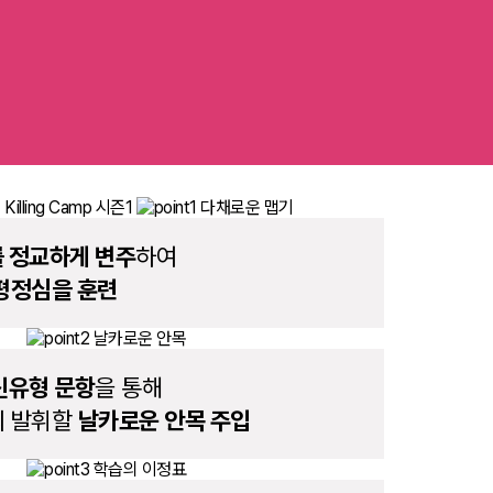
 정교하게 변주
하여
평정심을 훈련
신유형 문항
을 통해
의 발휘할
날카로운 안목 주입