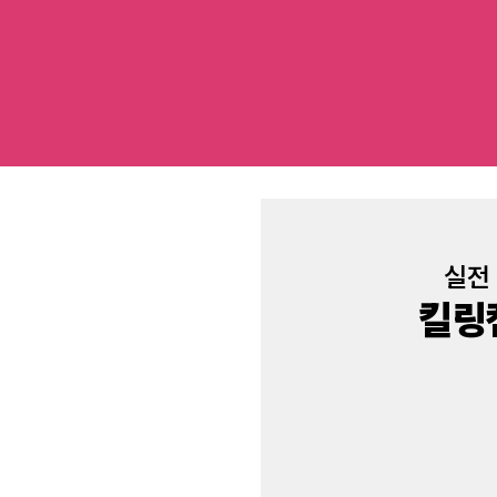
실전
킬링