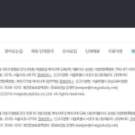
찾아오는길
제휴·단체문의
강사모집
인재채용
이용약관
개
울 서초구 효령로 321 (서초동, 덕원빌딩) 메가스터디교육(주) 대표이사 : 손성은 사업자등록번호 : 780-87-00
 : 2015-서울서초-0678
정보조회 >
신고기관명 : 서울특별시 서초구 호스팅제공자 : (주)케이티
영등록번호 : 제10176호 메가스터디원격학원
정보조회 >
신고기관명 : 서울특별시 강남교육지원청
 : 1599-1010 개인정보보호책임자 : 정보보안실 김영무
(keeper@megastudy.net)
tⓒ2014 megastudyEdu.co.,Ltd. All rights reserved.
울 서초구 효령로 321, 10층 10-1호(서초동, 메가스터디) 메가스터디교육 스토어 대표이사 : 손성은 사업자등록번호 :
 : 2026-서울서초-0769
정보조회 >
신고기관명 : 서울특별시 서초구 호스팅제공자 : (주)케이티
구매
 : 1599-1010 개인정보보호책임자 : 정보보안실 김영무
(keeper@megastudy.net)