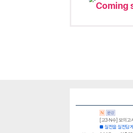
Coming 
N
완강
[고3·N수] 모의고
■ 실전을 실전답게