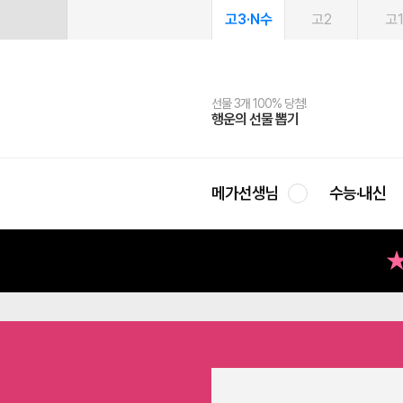
고3·N수
고2
고
선물 3개 100% 당첨!
선물 100% 증정!
여름방학 스터디 캐시백
2027 러셀 단과
스마트러닝앱
메가패스
메가패스 수강생 무료혜택!
사회공헌 캠페인
행운의 선물 뽑기
메가스터디 X 올리브
메가런 썸머스쿨
강사 공개선발
설문 EVENT
3일 무료 체험권
메가클럽 멤버십
희망이룸 메가나눔
영
메가선생님
수능·내신
Killing Camp 시즌