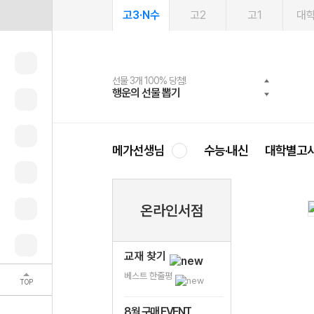
고3·N수
고2
고1
대
선물 3개 100% 당첨!
선물 100% 증정!
여름방학 스터디 캐시백
2027 러셀 단과
스마트러닝앱
메가패스
메가패스 수강생 무료혜택!
사회공헌 캠페인
행운의 선물 뽑기
메가스터디 X 올리브
메가런 썸머스쿨
강사 공개선발
설문 EVENT
3일 무료 체험권
메가클럽 멤버십
희망이룸 메가나눔
영
메가선생님
수능·내신
대학별고
온라인서점
교재 찾기
베스트 한줄평
TOP
8월 구매 EVENT