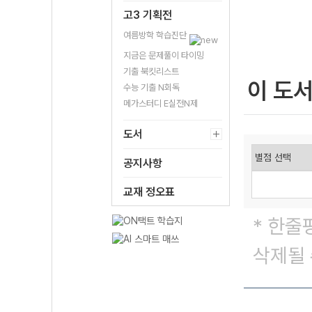
고3 기획전
여름방학 학습진단
지금은 문제풀이 타이밍
기출 북킷리스트
이 도
수능 기출 N회독
메가스터디 E실전N제
도서
공지사항
교재 정오표
* 한줄
삭제될 