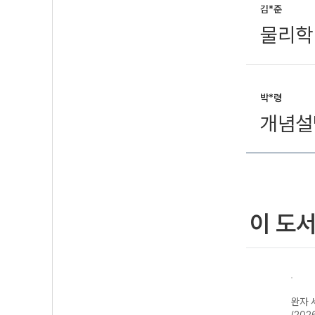
김*준
물리학
박*령
개념설
이 도
한국지
완자 기출PICK
완자 고등 현대사
완자 한국사
완자 