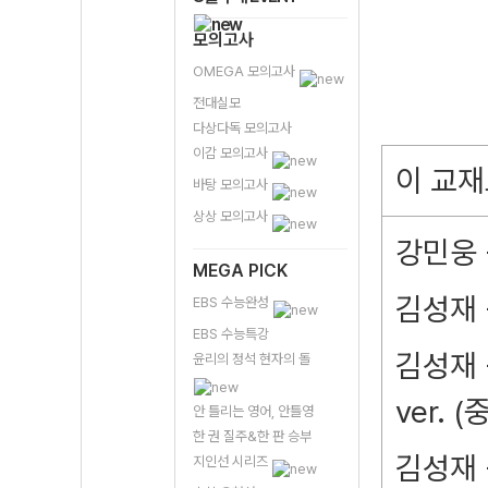
모의고사
OMEGA 모의고사
전대실모
다상다독 모의고사
이감 모의고사
이 교재
바탕 모의고사
상상 모의고사
강민웅 
MEGA PICK
김성재 
EBS 수능완성
EBS 수능특강
김성재 
윤리의 정석 현자의 돌
ver. 
안 틀리는 영어, 안틀영
한 권 질주&한 판 승부
김성재 
지인선 시리즈