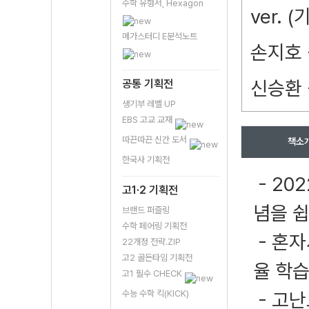
수학 유형서, Hexagon
ver. 
메가스터디 E분석노트
손지호 
신승환 
공통 기획전
생기부 레벨 UP
EBS 고교 교재
따끈따끈 신간 도서
책소
한국사 기획전
- 20
고1·2 기획전
념을 
브랜드 퍼즐링
수학 페어링 기획전
- 혼자
22개정 전략.ZIP
고2 골든타임 기획전
율 학습
고1 필수 CHECK
수능 수학 킥(KICK)
- 고난