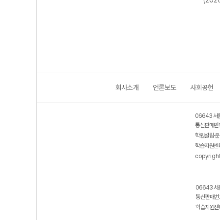
2개정
동아시아 역사기
회와 윤리-22개
(2026년용)
(202
행-22개정
정 (2026년)
(2026년)
회사소개
언론보도
사회공헌
06643 서
통신판매번호
학원설립·운
학습지원센터
copyrigh
06643 서
통신판매번호
학습지원센터