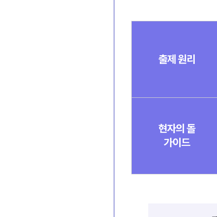
수
능
까
지
출제 원리
이
어
질
출
제
원
리
4
현자의 돌
가
가이드
지