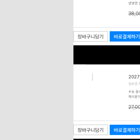
반영한 
봉투모의
38,
원·EB
경향까지
는 반복
3. 해
께 이해
장바구니담기
바로결제하기
현자의 
202
임수민 저
수능 윤
제시문의
안 , 
27,0
POINT
문의 출처
비연계 
· 비연
된 30
장바구니담기
바로결제하기
는 윤리의