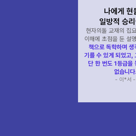
나에게 현
게 현돌은 이정표이다.
일방적 승리
 교재로만 독학하면서 1년을
후,
이번 수능에서 생윤 47점,
현자의돌 교재의 집
윤사 45점 점수를
이해에 초점을 둔 설
받게되었습니다. 쌍윤러의
책으로 독학하며 생
가 되어준 현돌 감사합니다.
기를 수 있게 되었고, 
윤리과목 선택자라면 모두
단 한 번도 1등급을
현돌하세요!
없습니다
- 이*린 -
- 이*서 -