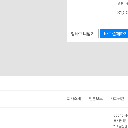
왕 ▶ 
자서도 흔
31,0
핵심 뼈
보장 ▶
개념 학
선 - ‘
록 + 해
장바구니담기
바로결제하기
확인 가
자의 돌
“ALWA
회사소개
언론보도
사회공헌
06643 서
통신판매번호
학원설립·운