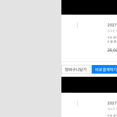
202
임수민 저
수능 윤리
6 월 평
180 
25,
어떻게 ’
계교재와
파악 -
를 선별 
수록 -
장바구니담기
바로결제하기
: 모든 
시문 / 
해 개념
202
임수민 저
수능 윤