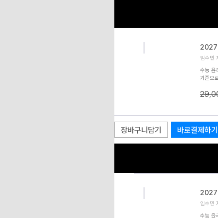
202
임수민 저
수능 윤
기준으로
성 기존 
29,
수능 기
있는 분
POIN
▶ PO
지 않는 
장바구니담기
바로결제하기
202
임수민 저
수능 윤