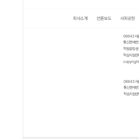
회사소개
언론보도
사회공헌
06643 서
통신판매번호
학원설립·운
학습지원센터
copyrigh
06643 서
통신판매번호
학습지원센터