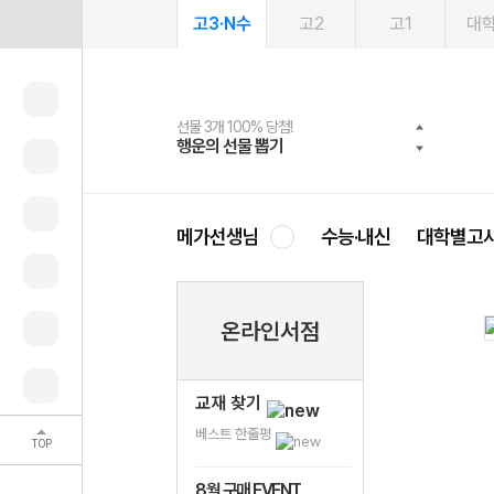
고3·N수
고2
고1
대
선물 3개 100% 당첨!
선물 100% 증정!
여름방학 스터디 캐시백
2027 러셀 단과
스마트러닝앱
메가패스
메가패스 수강생 무료혜택!
사회공헌 캠페인
행운의 선물 뽑기
메가스터디 X 올리브
메가런 썸머스쿨
강사 공개선발
설문 EVENT
3일 무료 체험권
메가클럽 멤버십
희망이룸 메가나눔
영
메가선생님
수능·내신
대학별고
온라인서점
교재 찾기
베스트 한줄평
TOP
8월 구매 EVENT