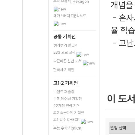
수학 유형서, Hexagon
개념을
- 혼자
메가스터디 E분석노트
율 학습
공통 기획전
- 고난
생기부 레벨 UP
EBS 고교 교재
따끈따끈 신간 도서
한국사 기획전
고1·2 기획전
브랜드 퍼즐링
이 도
수학 페어링 기획전
22개정 전략.ZIP
고2 골든타임 기획전
고1 필수 CHECK
수능 수학 킥(KICK)