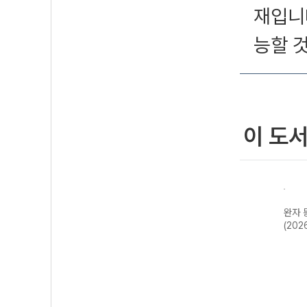
재입니
능할 
이 도
CK
완자 고등 현대사
완자 한국사
완자 세계사
완자 
사기
회와 윤리-22개
(2026년용)
(2026년용)
(202
정 (2026년)