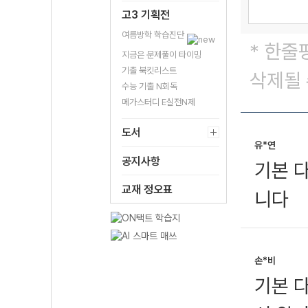
고3 기획전
여름방학 학습진단
* 한줄
지금은 문제풀이 타이밍
기출 북킷리스트
삭제될 
수능 기출 N회독
메가스터디 E실전N제
도서
유*연
공지사항
기본 
교재 정오표
니다
손*비
기본 