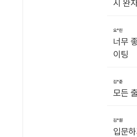
시 완
오*린
너무 
이팅
김*준
모든 
김*원
입문하