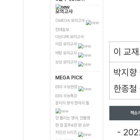
모의고사
OMEGA 모의고사
전대실모
다상다독 모의고사
이감 모의고사
이 교재
바탕 모의고사
상상 모의고사
박지향 
MEGA PICK
한종철 
EBS 수능완성
EBS 수능특강
윤리의 정석 현자의 돌
책소
안 틀리는 영어, 안틀영
한 권 질주&한 판 승부
- 20
지인선 시리즈