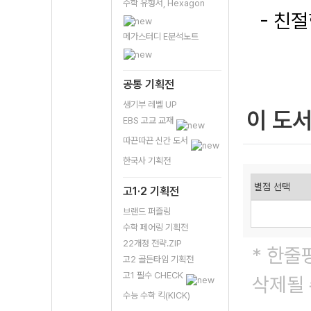
수학 유형서, Hexagon
- 친
메가스터디 E분석노트
공통 기획전
생기부 레벨 UP
이 도
EBS 고교 교재
따끈따끈 신간 도서
한국사 기획전
고1·2 기획전
브랜드 퍼즐링
수학 페어링 기획전
22개정 전략.ZIP
* 한줄
고2 골든타임 기획전
고1 필수 CHECK
삭제될 
수능 수학 킥(KICK)