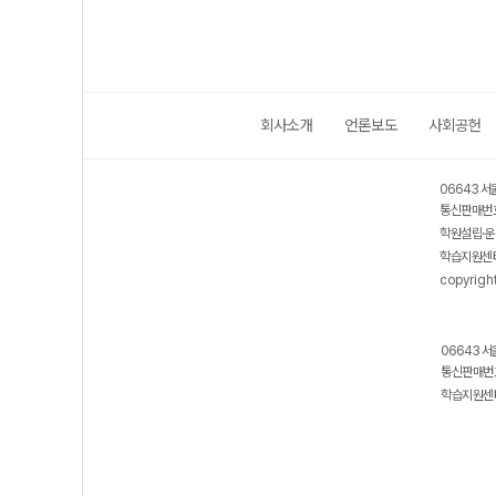
회사소개
언론보도
사회공헌
06643 서
통신판매번호
학원설립·운
학습지원센터
copyrigh
06643 서
통신판매번호
학습지원센터