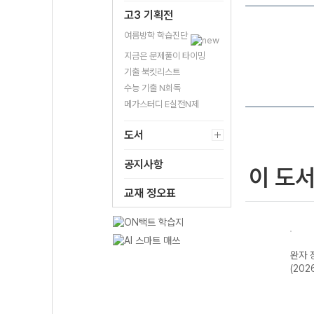
고3 기획전
여름방학 학습진단
지금은 문제풀이 타이밍
기출 북킷리스트
수능 기출 N회독
메가스터디 E실전N제
도서
공지사항
이 도
교재 정오표
완자 동아시아사
완자 생활과 윤리
완자 세계지리
완자 
(2026년용)
(2026년용)
(2026년용)
(202