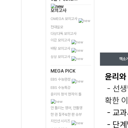
모의고사
OMEGA 모의고사
전대실모
다상다독 모의고사
이감 모의고사
바탕 모의고사
상상 모의고사
책소
MEGA PICK
윤리와
EBS 수능완성
- 선생
EBS 수능특강
윤리의 정석 현자의 돌
확한 
안 틀리는 영어, 안틀영
- 교
한 권 질주&한 판 승부
지인선 시리즈
- 단