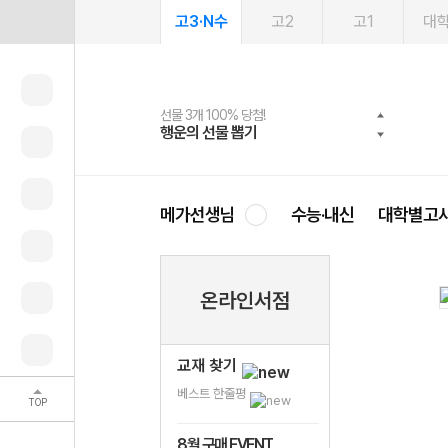
고3·N수
고2
고1
대
선물 3개 100% 당첨!
선물 100% 증정!
여름방학 스터디 캐시백
2027 러셀 단과
스마트러닝앱
메가패스
메가패스 수강생 무료혜택!
사회공헌 캠페인
행운의 선물 뽑기
메가스터디 X 올리브
메가런 썸머스쿨
강사 공개선발
설문 EVENT
3일 무료 체험권
메가클럽 멤버십
희망이룸 메가나눔
영
메가선생님
수능·내신
대학별고
온라인서점
교재 찾기
베스트 한줄평
TOP
8월 구매 EVENT