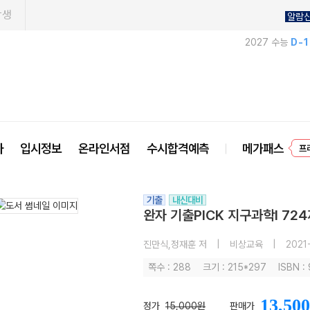
학생
알람
2027 수능
D-
사
입시정보
온라인서점
수시합격예측
메가패스
프
기출
내신대비
완자 기출PICK 지구과학I 724
진만식,정재훈 저
|
비상교육
|
2021
쪽수 : 288
크기 : 215*297
ISBN 
13,500
정가
15,000원
판매가