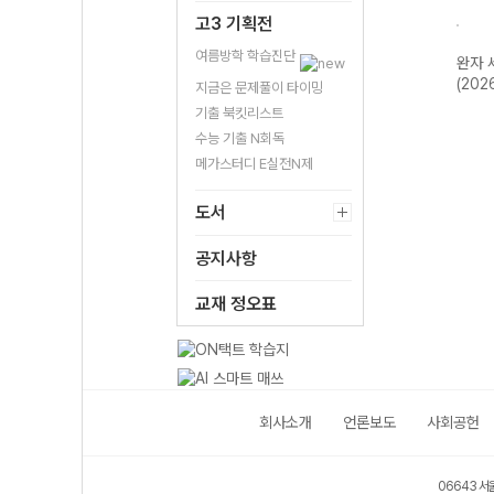
고3 기획전
여름방학 학습진단
한국지
완자 기출PICK
완자 고등 현대사
완자 한국사
완자 
2개정
동아시아 역사기
회와 윤리-22개
(2026년용)
(202
지금은 문제풀이 타이밍
행-22개정
정 (2026년)
기출 북킷리스트
(2026년)
수능 기출 N회독
메가스터디 E실전N제
도서
공지사항
교재 정오표
회사소개
언론보도
사회공헌
06643 서