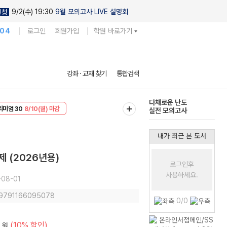
9/2(수) 19:30
9월 모의고사 LIVE 설명회
신청
104
로그인
회원가입
학원 바로가기
현우진의
강좌 · 교재 찾기
통합검색
킬링캠프 시즌1
EVENT
8/10(월) 마감
다채로운 난도
리미엄 30
8/10(월) 마감
실전 모의고사
내가 최근 본 도서
제 (2026년용)
로그인후
사용하세요.
-08-01
: 9791166095078
0/0
(10% 할인)
원