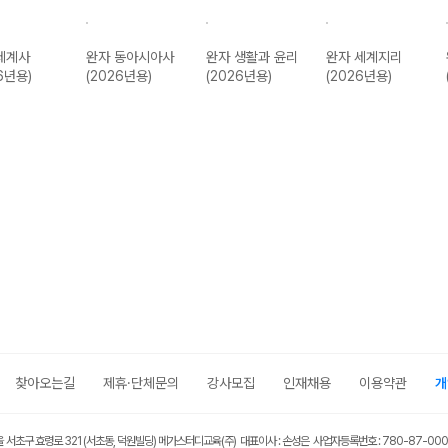
세계사
완자 동아시아사
완자 생활과 윤리
완자 세계지리
6년용)
(2026년용)
(2026년용)
(2026년용)
찾아오는길
제휴·단체문의
강사모집
인재채용
이용약관
개
울 서초구 효령로 321 (서초동, 덕원빌딩) 메가스터디교육(주) 대표이사 : 손성은 사업자등록번호 : 780-87-00