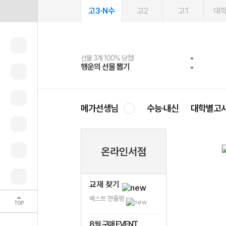
고3·N수
고2
고1
대
선물 3개 100% 당첨!
선물 100% 증정!
여름방학 스터디 캐시백
2027 러셀 단과
스마트러닝앱
메가패스
메가패스 수강생 무료혜택!
사회공헌 캠페인
행운의 선물 뽑기
메가스터디 X 올리브
메가런 썸머스쿨
강사 공개선발
설문 EVENT
3일 무료 체험권
메가클럽 멤버십
희망이룸 메가나눔
영
메가선생님
수능·내신
대학별고
온라인서점
교재 찾기
베스트 한줄평
TOP
8월 구매 EVENT