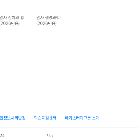
완자 정치와 법
완자 생명과학II
완자 경제 (2026
완자 사회.문화
(2026년용)
(2026년용)
년용)
(2026년용)
인정보처리방침
학습지원센터
메가스터디그룹 소개
서비스 가입사실 확인
034