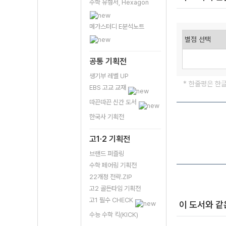
수학 유형서, Hexagon
메가스터디 E분석노트
공통 기획전
생기부 레벨 UP
* 한줄평은 한
EBS 고교 교재
따끈따끈 신간 도서
한국사 기획전
고1·2 기획전
브랜드 퍼즐링
수학 페어링 기획전
22개정 전략.ZIP
고2 골든타임 기획전
고1 필수 CHECK
이 도서와 같
수능 수학 킥(KICK)