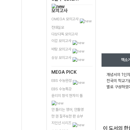
모의고사
OMEGA 모의고사
전대실모
다상다독 모의고사
이감 모의고사
바탕 모의고사
상상 모의고사
책소
MEGA PICK
개념서의 1인자
EBS 수능완성
전국의 학교기출
별로 구성하였다
EBS 수능특강
윤리의 정석 현자의 돌
안 틀리는 영어, 안틀영
한 권 질주&한 판 승부
지인선 시리즈
이 도서의 