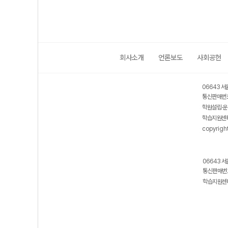
회사소개
언론보도
사회공헌
06643 서
통신판매번호
학원설립·운
학습지원센터
copyrigh
06643 서
통신판매번호
학습지원센터