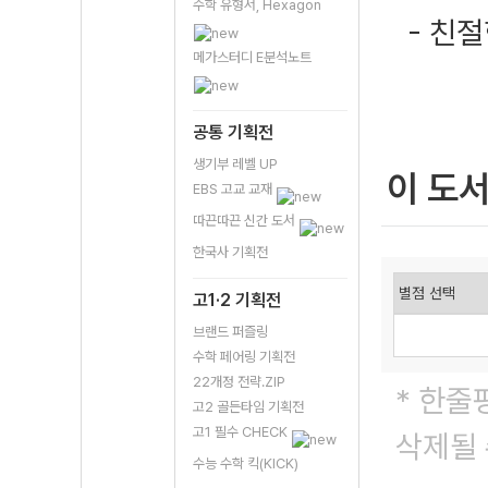
수학 유형서, Hexagon
- 친
메가스터디 E분석노트
공통 기획전
생기부 레벨 UP
이 도
EBS 고교 교재
따끈따끈 신간 도서
한국사 기획전
고1·2 기획전
브랜드 퍼즐링
수학 페어링 기획전
22개정 전략.ZIP
* 한줄
고2 골든타임 기획전
고1 필수 CHECK
삭제될 
수능 수학 킥(KICK)