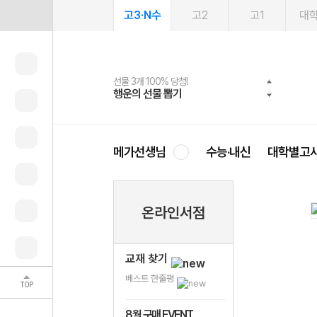
고3·N수
고2
고1
대
선물 3개 100% 당첨!
선물 100% 증정!
여름방학 스터디 캐시백
2027 러셀 단과
스마트러닝앱
메가패스
메가패스 수강생 무료혜택!
사회공헌 캠페인
행운의 선물 뽑기
메가스터디 X 올리브
메가런 썸머스쿨
강사 공개선발
설문 EVENT
3일 무료 체험권
메가클럽 멤버십
희망이룸 메가나눔
영
메가선생님
수능·내신
대학별고
온라인서점
교재 찾기
베스트 한줄평
TOP
8월 구매 EVENT