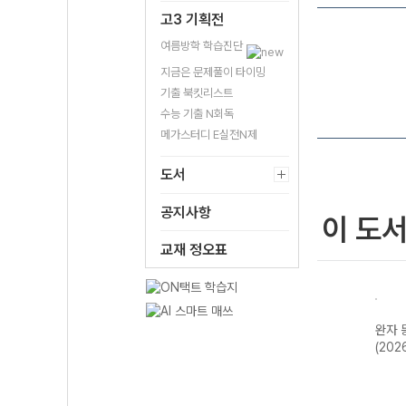
고3 기획전
여름방학 학습진단
지금은 문제풀이 타이밍
기출 북킷리스트
수능 기출 N회독
메가스터디 E실전N제
도서
공지사항
이 도
교재 정오표
한국지
완자 기출PICK
완자 고등 현대사
완자 한국사
완자 
2개정
동아시아 역사기
회와 윤리-22개
(2026년용)
(202
행-22개정
정 (2026년)
(2026년)