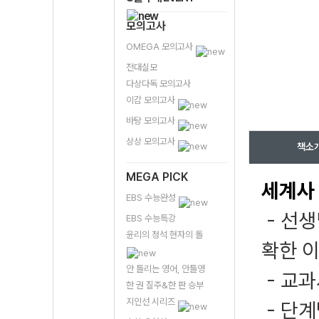
모의고사
OMEGA 모의고사
전대실모
다상다독 모의고사
이감 모의고사
바탕 모의고사
상상 모의고사
책소
MEGA PICK
세계사
EBS 수능완성
- 선생
EBS 수능특강
윤리의 정석 현자의 돌
확한 
안 틀리는 영어, 안틀영
- 교
한 권 질주&한 판 승부
지인선 시리즈
- 단