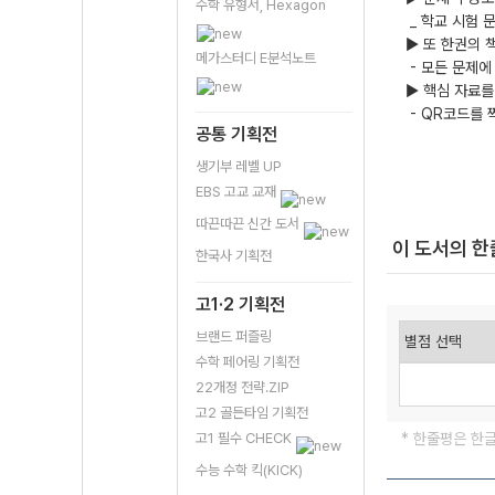
수학 유형서, Hexagon
_ 학교 시험 
▶ 또 한권의 책
메가스터디 E분석노트
- 모든 문제에
▶ 핵심 자료를
- QR코드를 
공통 기획전
생기부 레벨 UP
EBS 고교 교재
따끈따끈 신간 도서
이 도서의 
한국사 기획전
고1·2 기획전
브랜드 퍼즐링
수학 페어링 기획전
22개정 전략.ZIP
고2 골든타임 기획전
고1 필수 CHECK
* 한줄평은 한
수능 수학 킥(KICK)