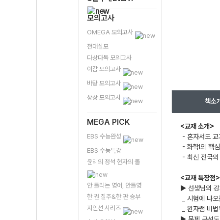
모의고사
OMEGA 모의고사
전대실모
다상다독 모의고사
이감 모의고사
바탕 모의고사
상상 모의고사
책소
MEGA PICK
<교재 소개>
EBS 수능완성
- 혼자서도 교
- 화학Ⅰ의 핵
EBS 수능특강
- 최신 전국의
윤리의 정석 현자의 돌
<교재 특장점>
안 틀리는 영어, 안틀영
▶ 선생님의 강
한 권 질주&한 판 승부
_ 시험에 나오
지인선 시리즈
_ 완자쌤 비법특
▶ 문제 구성도