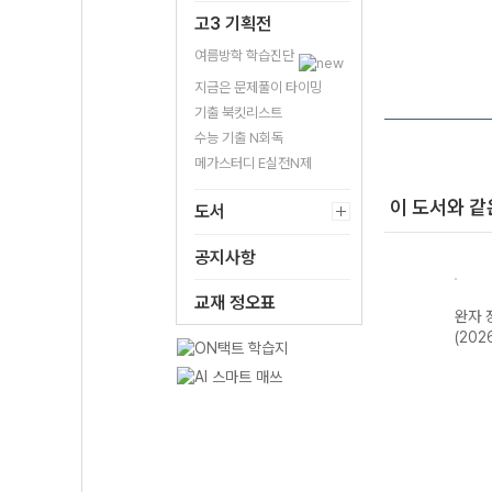
고3 기획전
여름방학 학습진단
지금은 문제풀이 타이밍
기출 북킷리스트
수능 기출 N회독
메가스터디 E실전N제
이 도서와 같
도서
공지사항
교재 정오표
완자 동아시아사
완자 생활과 윤리
완자 세계지리
완자 
(2026년용)
(2026년용)
(2026년용)
(202