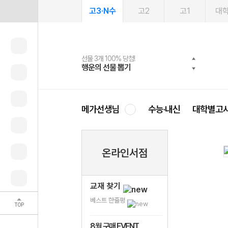
고3·N수
고2
고1
대
선물 3개 100% 당첨!
선물 100% 증정!
여름방학 스터디 캐시백
2027 러셀 단과
스마트러닝앱
메가패스
메가패스 수강생 무료혜택!
사회공헌 캠페인
행운의 선물 뽑기
메가스터디 X 올리브
메가런 썸머스쿨
강사 공개선발
설문 EVENT
3일 무료 체험권
메가클럽 멤버십
희망이룸 메가나눔
영
메가선생님
수능·내신
대학별고
온라인서점
교재 찾기
베스트 한줄평
TOP
8월 구매 EVENT