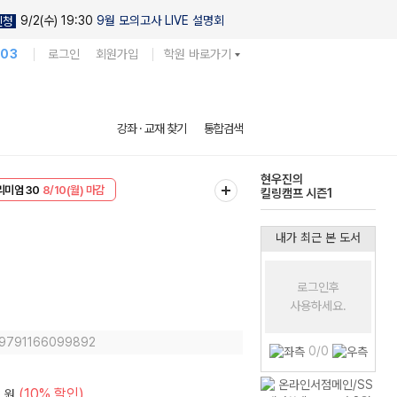
9/2(수) 19:30
9월 모의고사 LIVE 설명회
신청
103
로그인
회원가입
학원 바로가기
다채로운 난도
강좌 · 교재 찾기
통합검색
실전 모의고사
EVENT
8/10(월) 마감
현우진의
리미엄 30
8/10(월) 마감
킬링캠프 시즌1
내가 최근 본 도서
로그인후
사용하세요.
: 9791166099892
0/0
0
(10% 할인)
원