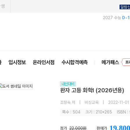
학생
알람
2027 수능
D-
사
입시정보
온라인서점
수시합격예측
메가패스
프
내신대비
완자 고등 화학I (2026년용)
조향숙 저
|
비상교육
|
2022-11-01
쪽수 : 504
크기 : 210*265
ISBN 
19,80
정가
22,000원
판매가