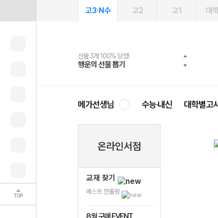
고3·N수
고2
고1
대
선물 3개 100% 당첨!
선물 100% 증정!
여름방학 스터디 캐시백
2027 러셀 단과
스마트러닝앱
메가패스
메가패스 수강생 무료혜택!
사회공헌 캠페인
행운의 선물 뽑기
메가스터디 X 올리브
메가런 썸머스쿨
강사 공개선발
설문 EVENT
3일 무료 체험권
메가클럽 멤버십
희망이룸 메가나눔
영
메가선생님
수능·내신
대학별고
온라인서점
교재 찾기
베스트 한줄평
TOP
8월 구매 EVENT