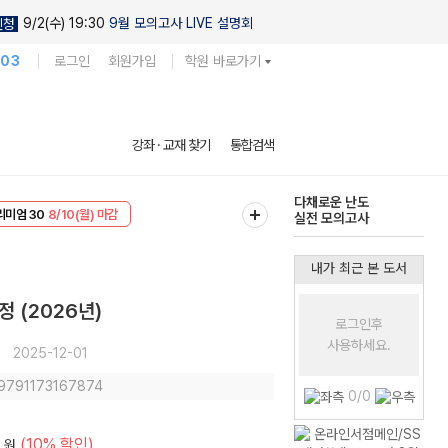
9/2(수) 19:30
9월 모의고사 LIVE 설명회
신청
103
로그인
회원가입
학원 바로가기
현우진의
강좌 · 교재 찾기
통합검색
킬링캠프 시즌1
리미엄 30
8/10(월) 마감
다채로운 난도
EVENT
8/10(월) 마감
실전 모의고사
내가 최근 본 도서
정 (2026년)
로그인후
사용하세요.
2025-12-01
 9791173167874
0/0
(10% 할인)
원