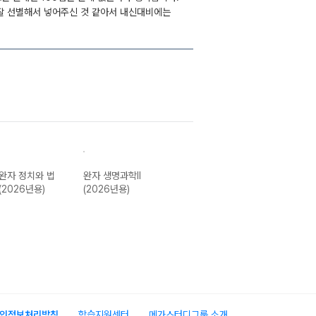
잘 선별해서 넣어주신 것 같아서 내신대비에는
완자 정치와 법
완자 생명과학II
완자 경제 (2026
완자 사회.문화
(2026년용)
(2026년용)
년용)
(2026년용)
인정보처리방침
학습지원센터
메가스터디그룹 소개