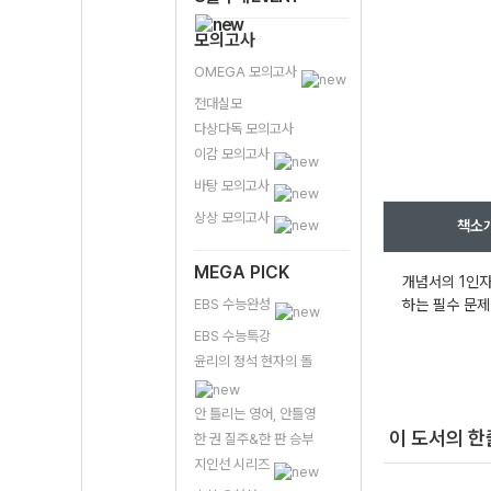
모의고사
OMEGA 모의고사
전대실모
다상다독 모의고사
이감 모의고사
바탕 모의고사
상상 모의고사
책소
MEGA PICK
개념서의 1인자
EBS 수능완성
하는 필수 문제
EBS 수능특강
윤리의 정석 현자의 돌
안 틀리는 영어, 안틀영
이 도서의 
한 권 질주&한 판 승부
지인선 시리즈