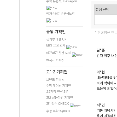
수학 유형서, Hexagon
메가스터디 E분석노트
공통 기획전
* 한줄평은 한
생기부 레벨 UP
EBS 고교 교재
김*준
따끈따끈 신간 도서
완자 이후 내
한국사 기획전
고1·2 기획전
이*현
내신대비를 위
브랜드 퍼즐링
비에 딱이에요
수학 페어링 기획전
도움이 되었어
22개정 전략.ZIP
고2 골든타임 기획전
고1 필수 CHECK
최*민
기본 개념서인
수능 수학 킥(KICK)
용에 최적화된