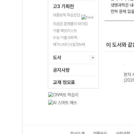
생명과학은 내
고3 기획전
전혀 문제 없을
여름방학 학습진단
지금은 문제풀이 타이밍
기출 북킷리스트
수능 기출 N회독
이 도서와 같
메가스터디 E실전N제
도서
공지사항
한국지
완자 기출PICK
완자 고등 현대사
완자 한국사
완자 
2개정
동아시아 역사기
회와 윤리-22개
(2026년용)
(202
교재 정오표
행-22개정
정 (2026년)
(2026년)
회사소개
언론보도
사회공헌