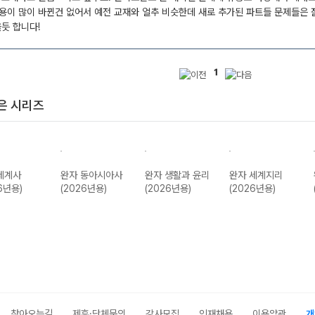
용이 많이 바뀐건 없어서 예전 교재와 얼추 비슷한데 새로 추가된 파트들 문제들은 
듯 합니다!
1
은 시리즈
세계사
완자 동아시아사
완자 생활과 윤리
완자 세계지리
6년용)
(2026년용)
(2026년용)
(2026년용)
찾아오는길
제휴·단체문의
강사모집
인재채용
이용약관
개