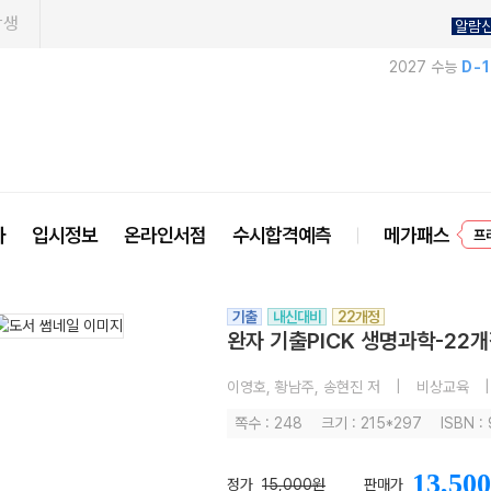
학생
알람
2027 수능
D-
프
사
입시정보
온라인서점
수시합격예측
메가패스
기출
내신대비
22개정
완자 기출PICK 생명과학-22개
이영호, 황남주, 송현진 저
|
비상교육
|
쪽수 : 248
크기 : 215*297
ISBN :
13,500
정가
15,000원
판매가