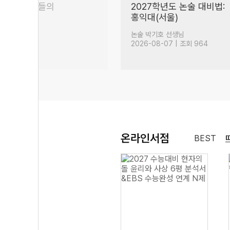
차 수학 강사들의
2027학년도 논술 대비법:
홍익대(서울)
(58)
생님
논술 박기호 선생님
 조회 11,803
2026-08-07 | 조회 964
온라인서점
BEST