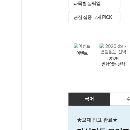
과목별 실력업
관심 집중 교재 PICK
이벤트
2026
변함없는 선택
국어
AI
스마트 매쓰
인테그랄/
큐브/김급식
★교재 입고 완료★