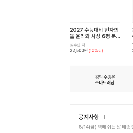
2027 수능대비 현자의
돌 윤리와 사상 6평 분
석서&EBS 수능완성 연
임수민
저
계 N제
22,500원
(10%↓)
강의 수강은
스마트러닝
공지사항
8/14(금) 택배 쉬는 날 배송