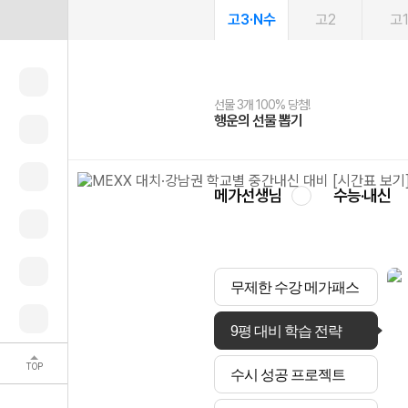
고3·N수
고2
고
선물 3개 100% 당첨!
선물 100% 증정!
여름방학 스터디 캐시백
2027 러셀 단과
스마트러닝앱
메가패스
메가패스 수강생 무료혜택!
사회공헌 캠페인
행운의 선물 뽑기
메가스터디 X 올리브
메가런 썸머스쿨
강사 공개선발
설문 EVENT
3일 무료 체험권
메가클럽 멤버십
희망이룸 메가나눔
영
메가선생님
수능·내신
무제한 수강 메가패스
9평 대비 학습 전략
TOP
수시 성공 프로젝트