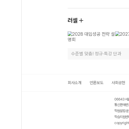
러셀
수준별 맞춤! 정규·특강 단과
회사소개
언론보도
사회공헌
06643 서
통신판매번호
학원설립·운
학습지원센터
copyrigh