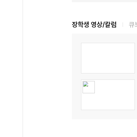
장학생 영상/칼럼
큐