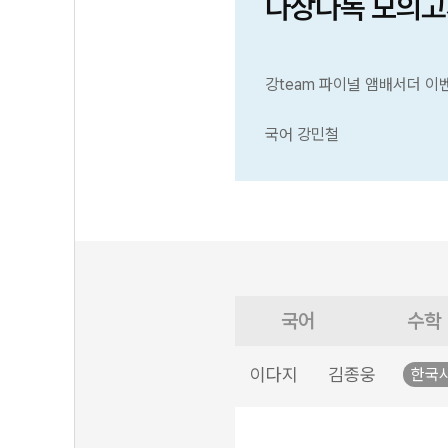
다상다독 모의고
강team 파이널 앰배서더 이
국어 강민철
국어
수학
이다지
김종웅
한국