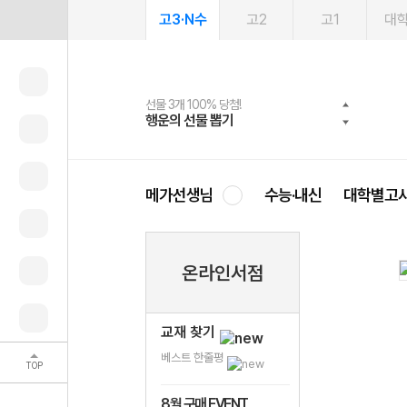
고3·N수
고2
고1
대
선물 3개 100% 당첨!
선물 100% 증정!
여름방학 스터디 캐시백
2027 러셀 단과
스마트러닝앱
메가패스
메가패스 수강생 무료혜택!
사회공헌 캠페인
행운의 선물 뽑기
메가스터디 X 올리브
메가런 썸머스쿨
강사 공개선발
설문 EVENT
3일 무료 체험권
메가클럽 멤버십
희망이룸 메가나눔
영
메가선생님
수능·내신
대학별고
온라인서점
교재 찾기
베스트 한줄평
TOP
8월 구매 EVENT