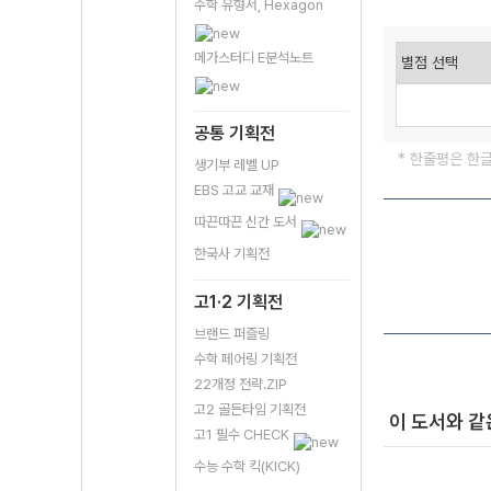
수학 유형서, Hexagon
메가스터디 E분석노트
공통 기획전
* 한줄평은 한
생기부 레벨 UP
EBS 고교 교재
따끈따끈 신간 도서
한국사 기획전
고1·2 기획전
브랜드 퍼즐링
수학 페어링 기획전
22개정 전략.ZIP
고2 골든타임 기획전
이 도서와 같
고1 필수 CHECK
수능 수학 킥(KICK)