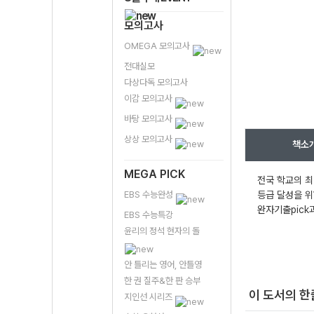
모의고사
OMEGA 모의고사
전대실모
다상다독 모의고사
이감 모의고사
바탕 모의고사
상상 모의고사
책소
MEGA PICK
전국 학교의 최
EBS 수능완성
등급 달성을 위
완자기출pick
EBS 수능특강
윤리의 정석 현자의 돌
안 틀리는 영어, 안틀영
한 권 질주&한 판 승부
이 도서의 
지인선 시리즈