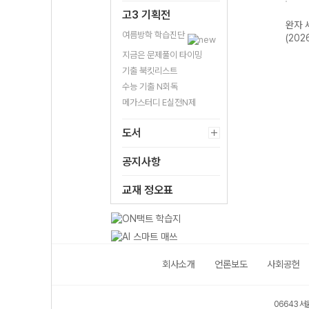
고3 기획전
한국지
완자 기출PICK
완자 고등 현대사
완자 한국사
완자 
여름방학 학습진단
2개정
동아시아 역사기
회와 윤리-22개
(2026년용)
(202
행-22개정
정 (2026년)
지금은 문제풀이 타이밍
(2026년)
기출 북킷리스트
수능 기출 N회독
메가스터디 E실전N제
도서
공지사항
교재 정오표
회사소개
언론보도
사회공헌
06643 서