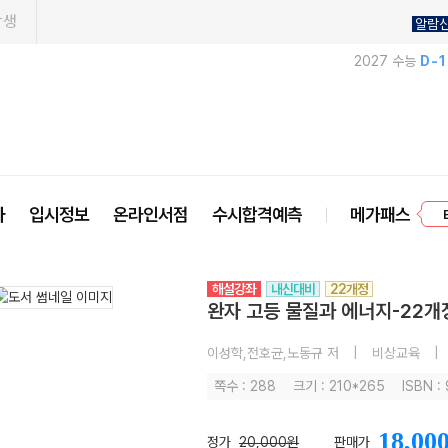
학생
알람
2027 수능
D-
프
사
입시정보
온라인서점
수시합격예측
메가패스
해설강좌
내신대비
22개정
완자 고등 물질과 에너지-22개정
이성학,전호균,노동규 저
|
비상교육
|
쪽수 : 288
크기 : 210*265
ISBN :
18,00
정가
20,000원
판매가