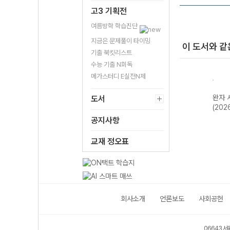
고3 기획전
여름방학 학습진단
지금은 문제풀이 타이밍
이 도서와 같
기출 북킷리스트
수능 기출 N회독
메가스터디 E실전N제
리
완자 정치와 법
완자 생명과학II
완자 경제 (2026
완자 
도서
(2026년용)
(2026년용)
년용)
(202
공지사항
교재 정오표
회사소개
언론보도
사회공헌
06643 서