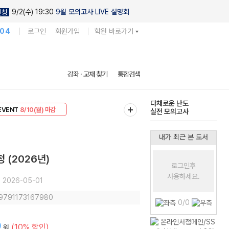
9/2(수) 19:30
9월 모의고사 LIVE 설명회
신청
104
로그인
회원가입
학원 바로가기
현우진의
강좌 · 교재 찾기
통합검색
킬링캠프 시즌1
리미엄 30
8/10(월) 마감
다채로운 난도
EVENT
8/10(월) 마감
실전 모의고사
내가 최근 본 도서
 (2026년)
로그인후
사용하세요.
2026-05-01
 9791173167980
0/0
0
(10% 할인)
원