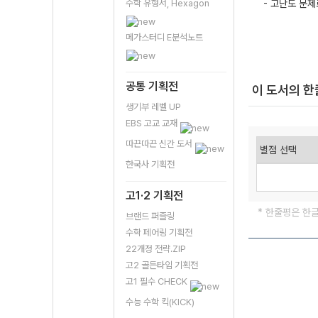
수학 유형서, Hexagon
- 고난도 문제
메가스터디 E분석노트
공통 기획전
이 도서의 
생기부 레벨 UP
EBS 고교 교재
따끈따끈 신간 도서
한국사 기획전
고1·2 기획전
* 한줄평은 한
브랜드 퍼즐링
수학 페어링 기획전
22개정 전략.ZIP
고2 골든타임 기획전
고1 필수 CHECK
수능 수학 킥(KICK)