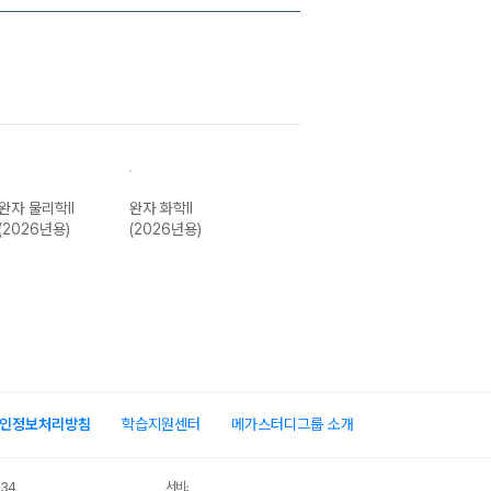
완자 물리학II
완자 화학II
완자 고등 지구과
완자 기출PICK
(2026년용)
(2026년용)
학-22개정
물리학I 679제
(2026년용)
(2026년용)
인정보처리방침
학습지원센터
메가스터디그룹 소개
서비스 가입사실 확인
034