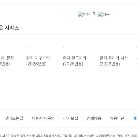
1
은 시리즈
사회.문화
완자 지구과학II
완자 한국지리
완자 윤리와 사상
6년용)
(2026년용)
(2026년용)
(2026년용)
찾아오는길
제휴·단체문의
강사모집
인재채용
이용약관
개
울 서초구 효령로 321 (서초동, 덕원빌딩) 메가스터디교육(주) 대표이사 : 손성은 사업자등록번호 : 780-87-00