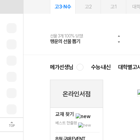
고3·N수
고2
고1
대
선물 3개 100% 당첨!
선물 100% 증정!
여름방학 스터디 캐시백
2027 러셀 단과
스마트러닝앱
메가패스
메가패스 수강생 무료혜택!
사회공헌 캠페인
행운의 선물 뽑기
메가스터디 X 올리브
메가런 썸머스쿨
강사 공개선발
설문 EVENT
3일 무료 체험권
메가클럽 멤버십
희망이룸 메가나눔
영
메가선생님
수능·내신
대학별고
온라인서점
교재 찾기
베스트 한줄평
TOP
8월 구매 EVENT