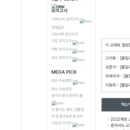
모의고사
OMEGA 모의고사
전대실모
다상다독 모의고사
이감 모의고사
이 교재로 열공
바탕 모의고사
상상 모의고사
고석용 - [물질
오준석 - [물질
MEGA PICK
우마리아 - [물
EBS 수능완성
이동휘 - [물질
EBS 수능특강
윤리의 정석 현자의 돌
책소
안 틀리는 영어, 안틀영
한 권 질주&한 판 승부
- 2022개정
지인선 시리즈
- 혼자서도 교