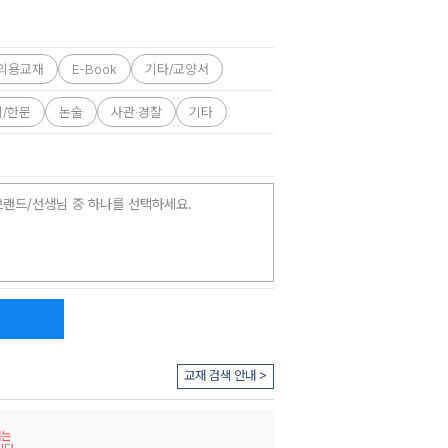
의용교재
E-Book
기타/교양서
외/한문
논술
사관·경찰
기타
브랜드/선생님 중 하나를 선택하세요.
교재 검색 안내 >
재는