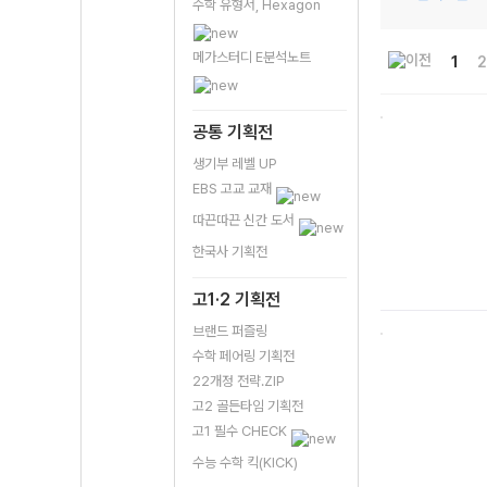
수학 유형서, Hexagon
메가스터디 E분석노트
1
2
공통 기획전
생기부 레벨 UP
EBS 고교 교재
따끈따끈 신간 도서
한국사 기획전
고1·2 기획전
브랜드 퍼즐링
수학 페어링 기획전
22개정 전략.ZIP
고2 골든타임 기획전
고1 필수 CHECK
수능 수학 킥(KICK)