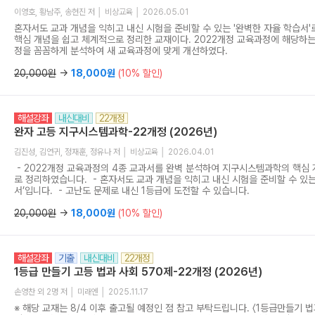
보카 고교필수1687은, 고교 영어 학습의 시작이 되어줄 가장 현실적인 단어장
이영호, 황남주, 송현진 저 │ 비상교육 │ 2026.05.01
혼자서도 교과 개념을 익히고 내신 시험을 준비할 수 있는 '완벽한 자율 학습서'
핵심 개념을 쉽고 체계적으로 정리한 교재이다. 2022개정 교육과정에 해당하
정을 꼼꼼하게 분석하여 새 교육과정에 맞게 개선하였다.
20,000원
→
18,000원
(10% 할인)
해설강좌
내신대비
22개정
완자 고등 지구시스템과학-22개정 (2026년)
김진성, 김연귀, 정재훈, 정유나 저 │ 비상교육 │ 2026.04.01
- 2022개정 교육과정의 4종 교과서를 완벽 분석하여 지구시스템과학의 핵심
로 정리하였습니다. - 혼자서도 교과 개념을 익히고 내신 시험을 준비할 수 있는
서’입니다. - 고난도 문제로 내신 1등급에 도전할 수 있습니다.
20,000원
→
18,000원
(10% 할인)
해설강좌
기출
내신대비
22개정
1등급 만들기 고등 법과 사회 570제-22개정 (2026년)
손영찬 외 2명 저 │ 미래엔 │ 2025.11.17
※ 해당 교재는 8/4 이후 출고될 예정인 점 참고 부탁드립니다. 〈1등급만들기 법