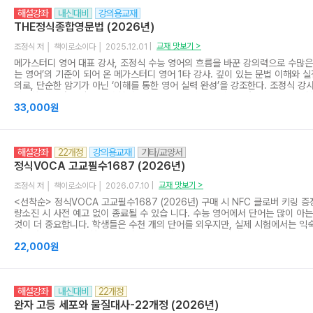
를 반영한 필수 예제 & 유제 수능에 자주 출제되는 3점, 쉬운 4점 문제의 유형을
해설강좌
내신대비
강의용교재
“4점 준비”로 구분한 필수 예제를 제시했고, “수능 link”, “수능 key”에서 필
떻게 출제될 수 있는지와 해당 문제를 해결하기 위한 핵심 개념 또는 원리를 
THE정식종합영문법 (2026년)
더욱 강하게 대비할 수 있는 단원 마무리 필수 예제보다 난도가 조금 높거나 2
여 해결할 수 있는 어려운 3점 수준의 문제를 수록했습니다. 또한, 마지막 문
교재 맛보기 >
조정식 저 │ 책이로소이다 │ 2025.12.01 |
니다. ▶ plus 별책인 WORKBOOK 제공 본책의 필수 예제와 1:1 매칭을 이
메가스터디 영어 대표 강사, 조정식 수능 영어의 흐름을 바꾼 강의력으로 수많은
문제)씩 제시하여 수능 필수 예제를 확실하게 마스터할 수 있게 했습니다. <출
는 영어’의 기준이 되어 온 메가스터디 영어 1타 강사. 깊이 있는 문법 이해와 
신 대비용 개념서만으로 수능 공부를 시작하는 것에는 어려움이 있습니다. 또한
의로, 단순한 암기가 아닌 ‘이해를 통한 영어 실력 완성’을 강조한다. 조정식 강
수능의 변별력을 가르는 상황이 지속될 전망이고, 수능에서 중간난도 문항이 늘
방대한 데이터 분석을 통해 학생들이 문법을 가장 효율적으로 습득할 수 있는 
학습에 충실해야 해야 고득점을 받을 수 있게 되었습니다. 수능에 포커싱한 개념
그 결과 탄생한 < THE정식종합영문법>은 영어 문법의 핵심을 체계적으로 정리
33,000원
KICK”의 “개념 설명과 그에 따른 수능 IDEA, 필수 예제 & 유제” 등을 이용
의 3단 구성을 통해 학습자가 ‘문법을 외우는 단계’를 넘어 ‘문법을 활용하는 단
세요!
된 결정판이다. < THE정식종합영문법>은 시험 대비를 위한 참고서가 됨은 물론
정보’가 아닌 유기적 구조로 통합해 이해하는 방식을 제시함으로써 장기적으로 
해설강좌
22개정
강의용교재
기타/교양서
력을 만들어 주는 데 목표를 둡니다. 상권은 문법 개념과 문장 구조 이해에 초점
적 틀을 잡을 수 있도록 돕습니다. 하권은 이를 바탕으로 복잡한 문장을 분석하
정식VOCA 고교필수1687 (2026년)
는 방법까지 확장하여 제시합니다. 두 권을 통해 독자는 문법과 독해를 유기적
내재함과 동시에 문장을 보는 시각까지 확장하여 완성할 수 있습니다. ▶ 기초
교재 맛보기 >
조정식 저 │ 책이로소이다 │ 2026.07.10 |
학습자, ▶ 정확한 문장 이해 능력을 원하는 학습자, ▶ 수능·내신·공인 영어 등
<선착순> 정식VOCA 고교필수1687 (2026년) 구매 시 NFC 클로버 키링 증정!
습자 모두에게 지향점과 길을 제시해 줄 것입니다. < THE정식종합영문법> 
량소진 시 사전 예고 없이 종료될 수 있습 니다. 수능 영어에서 단어는 많이 아
히 따라가다 보면, 독자는 어느새 영어의 구조, 활용 법칙, 실제 적용과 문제 풀이
것이 더 중요합니다. 학생들은 수천 개의 단어를 외우지만, 실제 시험에서는 익
상이라는 목적지에 도달해 있을 것입니다.
에서 흔들리고, 비슷한 형태의 혼동 단어에서 실수하며, 전치사 하나 차이로 문
니다. 정식보카 고교필수 1687은 이러한 실수를 줄이기 위해 기획된 고등 필
22,000원
다. Chapter 1에서는 익숙하지만 낯선 의미로 출제되는 다의어를 정리하고, C
가 비슷해 혼동하기 쉬운 단어들을 구분하며, Chapter 3에서는 전치사·부사 
지는 표현들을 체계적으로 학습합니다. Chapter 4에서는 최근 수능‧모의고사
해설강좌
내신대비
22개정
필수 단어를 정리했습니다. 또한 ‘Whole in One’ 통합 예문 시스템을 통해 새
개를 하나의 문장 안에서 다시 확인하며 실제 독해 감각까지 함께 기를 수 있
완자 고등 세포와 물질대사-22개정 (2026년)