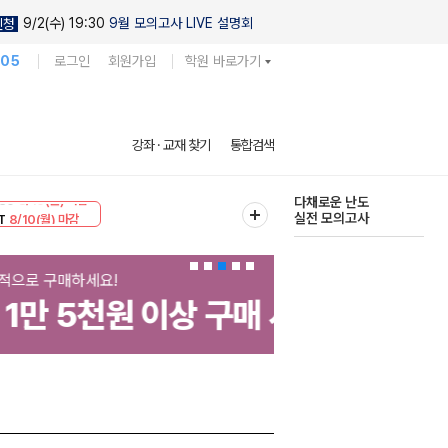
9/2(수) 19:30
9월 모의고사 LIVE 설명회
신청
105
로그인
회원가입
학원 바로가기
현우진의
강좌 · 교재 찾기
통합검색
킬링캠프 시즌1
30
8/10(월) 마감
다채로운 난도
T
8/10(월) 마감
실전 모의고사
수능 만점자의
E-Book
배송비 0원
202
무료제공