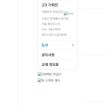
고3 기획전
여름방학 학습진단
지금은 문제풀이 타이밍
기출 북킷리스트
수능 기출 N회독
메가스터디 E실전N제
도서
공지사항
교재 정오표