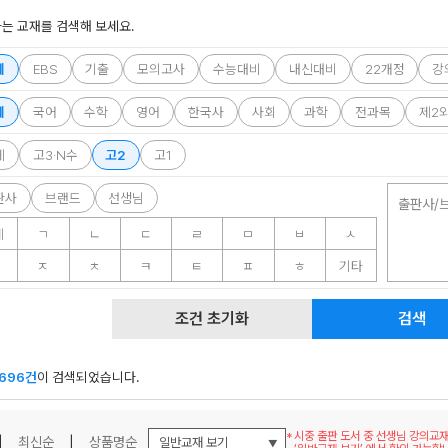
는 교재를 검색해 보세요.
체
EBS
기출
모의고사
수능대비
내신대비
22개정
강
체
국어
수학
영어
한국사
사회
과학
전과목
제2
메가스터디
체
고3·N수
고2
고1
판사
브랜드
선생님
출판사/
체
ㄱ
ㄴ
ㄷ
ㄹ
ㅁ
ㅂ
ㅅ
ㅈ
ㅊ
ㅋ
ㅌ
ㅍ
ㅎ
기타
조건 초기화
검색
696건
이 검색되었습니다.
시중 출판 도서 중 선생님 강의교
|
최신순
|
상품명순