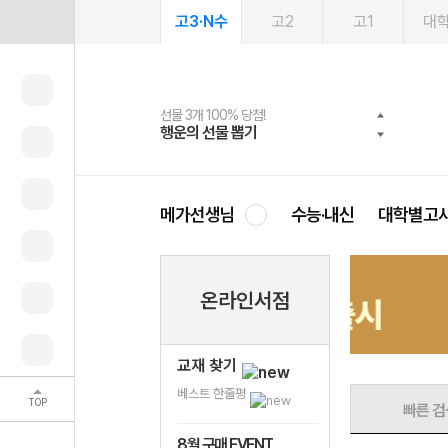
고3·N수
고2
고1
대
선물 3개 100% 당첨!
선물 100% 증정!
여름방학 스터디 캐시백
2027 러셀 단과
스마트러닝앱
메가패스
메가패스 수강생 무료혜택!
사회공헌 캠페인
행운의 선물 뽑기
메가스터디 X 올리브
메가런 썸머스쿨
강사 공개선발
설문 EVENT
3일 무료 체험권
메가클럽 멤버십
희망이룸 메가나눔
영
메가선생님
수능·내신
대학별고
10%
온라인서점
> 출시
할인 중
교재 찾기
베스트 한줄평
TOP
빠른 검
8월 구매 EVENT