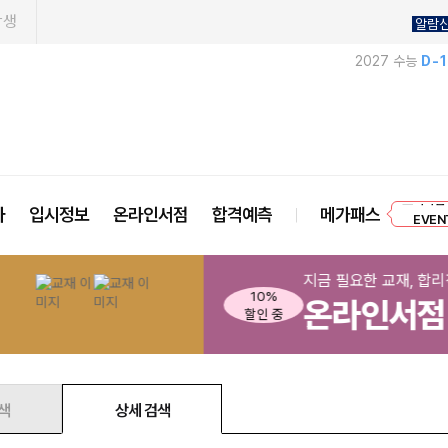
학생
알람
2027 수능
D-
프리미엄 
사
입시정보
온라인서점
합격예측
메가패스
EVEN
지금 필요한 교재, 합리적으로 구매하세요!
온라인서점 1만 5천원 이상 구매 시
색
상세 검색