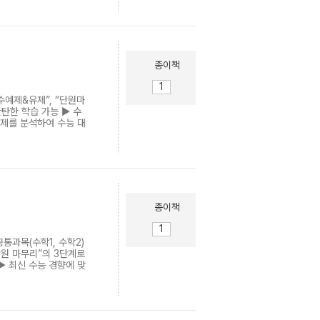
하여 수능 공부를 시작해보
종이책
수예제&유제”, “단원마
탄한 학습 가능 ▶ 수
문제를 분석하여 수능 대
강의 교재 (강의 유료)
개념과 개념 이해를 확인
 추가 개념이나 원리,
 문제를 반영한 필수 예
출”, “4점 준비”로 구
수능에 어떻게 출제될 수
실전에 더욱 강하게 대
종이책
을 사용하여 해결할 수
를 제시했습니다. ▶
 1쪽(3~4문제)씩 제시
통과목(수학1, 수학2)
시중의 내신 대비용 개념
“단원 마무리”의 3단계로
에서 중간난도 문항이
▶ 최신 수능 경향에 맞
니다. 수능에 포커싱한
현의 개념 강의 교재
 유제” 등을 이용하여 수
 수능 필수 개념과 개
이에 도움이 되는 추가
신 수능, 평가원 문제