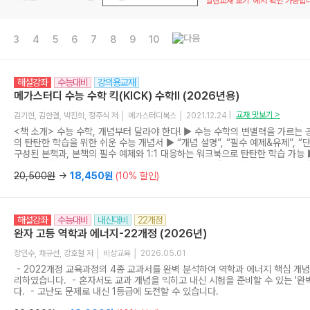
‘일반교재 보기’ 에서 확인 가능합
3
4
5
6
7
8
9
10
해설강좌
수능대비
강의용교재
메가스터디 수능 수학 킥(KICK) 수학II (2026년용)
교재 맛보기 >
김기현, 김한결, 박진희, 정주식 저 │ 메가스터디북스 │ 2021.12.24 |
<책 소개> 수능 수학, 개념부터 달라야 한다! ▶ 수능 수학의 변별력을 가르는 공
의 탄탄한 학습을 위한 쉬운 수능 개념서 ▶ “개념 설명”, “필수 예제&유제”, 
구성된 본책과, 본책의 필수 예제와 1:1 대응하는 워크북으로 탄탄한 학습 가능 
춘 포커싱한 개념 설명과 대표 예제 및 유제 ▶ 메가스터디 수학 인강 강사 김기
(강의 유료) <교재 특장점> ▶ 수능 필수 개념만을 모아 체계적으로 정리, 설
20,500원
→
18,450원
(10% 할인)
념 이해를 확인하는 수능 2점 난이도의 확인 문제를 제시했고, 나아가 문제 풀
개념이나 원리, 문제 해결의 실마리가 되는 팁 등을 추가로 제시했습니다. ▶ 
를 반영한 필수 예제 & 유제 수능에 자주 출제되는 3점, 쉬운 4점 문제의 유형을
해설강좌
수능대비
내신대비
22개정
“4점 준비”로 구분한 필수 예제를 제시했고, “수능 link”, “수능 key”에서 필
떻게 출제될 수 있는지와 해당 문제를 해결하기 위한 핵심 개념 또는 원리를 
완자 고등 역학과 에너지-22개정 (2026년)
에 더욱 강하게 대비할 수 있는 단원 마무리 필수 예제보다 난도가 조금 높거나 
용하여 해결할 수 있는 어려운 3점 수준의 문제를 수록했습니다. 또한, 마지막
장인수, 채규선, 강호철 저 │ 비상교육 │ 2026.05.01
했습니다. ▶ plus 별책인 WORKBOOK 제공 본책의 필수 예제와 1:1 매칭
- 2022개정 교육과정의 4종 교과서를 완벽 분석하여 역학과 에너지 핵심 개
(3~4문제)씩 제시하여 수능 필수 예제를 확실하게 마스터할 수 있게 했습니다.
리하였습니다. - 혼자서도 교과 개념을 익히고 내신 시험을 준비할 수 있는 '완
의 내신 대비용 개념서만으로 수능 공부를 시작하는 것에는 어려움이 있습니다.
다. - 고난도 문제로 내신 1등급에 도전할 수 있습니다.
목이 수능의 변별력을 가르는 상황이 지속될 전망이고, 수능에서 중간난도 문항
개념 학습에 충실해야 해야 고득점을 받을 수 있게 되었습니다. 수능에 포커싱한