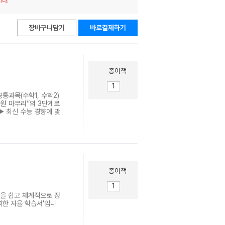
니다.
이미
리스
지형
트형
보기
보기
장바구니담기
바로결제하기
종이책
통과목(수학1, 수학2)
“단원 마무리”의 3단계로
▶ 최신 수능 경향에 맞
현의 개념 강의 교재
명 수능 필수 개념과 개
이에 도움이 되는 추가
최신 수능, 평가원 문제
 분석하여 “3점 빈출”,
수 예제가 실제 수능에 어
제시했습니다. ▶ 실전
종이책
2개 이상의 개념을 사
 문제로 기출문제를 제시
을 이루는 문제들을 1쪽
념을 쉽고 체계적으로 정
 <출판사 리뷰> 시중
벽한 자율 학습서'입니
 또한 수학 영역 공통과
이 늘어남에 따라 기본
 개념서 “수능 수학