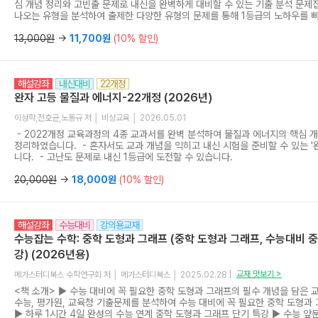
심 개념 정리와 고빈출 문제로 내신을 완벽하게 대비할 수 있는 기출 분석 문제
나오는 유형을 분석하여 출제한 다양한 유형의 문제를 통해 1등급의 노하우를 
하였습니다.
13,000원
→
11,700원
(10% 할인)
해설강좌
내신대비
22개정
완자 고등 물질과 에너지-22개정 (2026년)
이성학,전호균,노동규 저 │ 비상교육 │ 2026.05.01
- 2022개정 교육과정의 4종 교과서를 완벽 분석하여 물질과 에너지의 핵심 
정리하였습니다. - 혼자서도 교과 개념을 익히고 내신 시험을 준비할 수 있는 '
니다. - 고난도 문제로 내신 1등급에 도전할 수 있습니다.
20,000원
→
18,000원
(10% 할인)
해설강좌
수능대비
강의용교재
수능잡는 수학: 중학 도형과 그래프 (중학 도형과 그래프, 수능대비 
강) (2026년용)
교재 맛보기 >
메가스터디북스 수학연구회 저 │ 메가스터디북스 │ 2025.02.28 |
<책 소개> ▶ 수능 대비에 꼭 필요한 중학 도형과 그래프의 필수 개념을 담은 교
수능, 평가원, 교육청 기출문제를 분석하여 수능 대비에 꼭 필요한 중학 도형과 
▶ 하루 1시간 4일 완성의 수능 연계 중학 도형과 그래프 단기 특강 ▶ 수능 앞