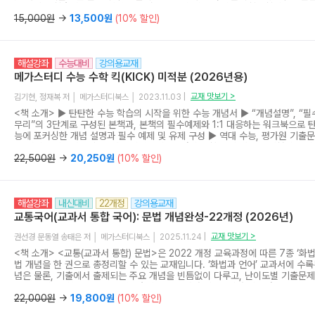
등급 상승 학습서(4등급 이하 수험생은 수능의 기초가 되는 중학수학의 빈틈을 채
등급의 수험생은 킬러문항과 연계율이 높은 중학 도형과 그래프를 빠르게 리
15,000원
→
13,500원
(10% 할인)
<출판사 리뷰> <수능잡는 수학(도형과 그래프)>는 수능 대비에
개념을 빠르게 리마인드하는 학습서입니다. 배웠으니까, 쉬우니까 지나쳐버렸던
해결에 발목을 잡는 경우가 있습니다. 하지만 중학수학 전과정을 복습하기에는
해설강좌
수능대비
강의용교재
간은 부족합니다. 따라서 수능 대비에 꼭 필요한 중학 도형과 그래프의 개념만
게 리마인드할 수 있도록 책을 만들었습니다. <수능잡는 수학(도형과 그래프)
메가스터디 수능 수학 킥(KICK) 미적분 (2026년용)
수능 대비에 앞서 한 챕터당 한 시간, 딱 4일만 투자하여 수능 기초 다지기를 끝
잡는 수학(도형과 그래프)>는 수능 대비에 꼭 필요한 중학 도형과 그래프의 내
교재 맛보기 >
김기현, 정재복 저 │ 메가스터디북스 │ 2023.11.03 |
고, 각 챕터당 “개념정리 -> 확인문제 -> 연습문제 -> 수능 기출 확인하기”를
<책 소개> ▶ 탄탄한 수능 학습의 시작을 위한 수능 개념서 ▶ “개념설명”, “필
을 효과적으로 완벽하게 학습할 수 있습니다. <품목정보> KC인증 공급자적
무리”의 3단계로 구성된 본책과, 본책의 필수예제와 1:1 대응하는 워크북으로 탄
능에 포커싱한 개념 설명과 필수 예제 및 유제 구성 ▶ 역대 수능, 평가원 기출
표 예제 선별(3점 빈출, 4점 준비) ▶ 메가스터디 수학 인강 강사 김기현의 개념 
<교재 특장점> ▶ 수능 필수 개념만을 모아 체계적으로 정리, 설명 수능 필수 
22,500원
→
20,250원
(10% 할인)
하는 수능 2점 난이도의 확인 문제를 제시했고, 나아가 문제 풀이에 도움이 되는
문제 해결의 실마리가 되는 팁 등을 추가로 제시했습니다. ▶ 최신 수능, 평가원
제 & 유제 수능에 자주 출제되는 3점, 쉬운 4점 문제의 유형을 분석하여 “3점 빈
해설강좌
내신대비
22개정
강의용교재
분한 필수 예제를 제시했고, “수능 link”, “수능 key”에서 필수 예제가 실제 
있는지와 해당 문제를 해결하기 위한 핵심 개념 또는 원리를 제시했습니다. ▶ 
교통국어(교과서 통합 국어): 문법 개념완성-22개정 (2026년)
비할 수 있는 단원 마무리 필수 예제보다 난도가 조금 높거나 2개 이상의 개념
있는 어려운 3점 수준의 문제를 수록했습니다. 또한, 마지막 문제로 기출문제
교재 맛보기 >
권선경 문동열 송태은 저 │ 메가스터디북스 │ 2025.11.24 |
plus 별책인 WorkBook 제공 본책의 필수 예제와 1:1 매칭을 이루는 문제들을
<책 소개> <교통(교과서 통합) 문법>은 2022 개정 교육과정에 따른 7종 ‘화
하여 수능 필수 예제를 확실하게 마스터할 수 있게 했습니다. <출판사 리뷰> 
법 개념을 한 권으로 총정리할 수 있는 교재입니다. ‘화법과 언어’ 교과서에 수록
서만으로 수능 공부를 시작하는 것에는 어려움이 있습니다. 또한 수능 수학영역
념은 물론, 기출에서 출제되는 주요 개념을 빈틈없이 다루고, 난이도별 기출문
늘어남에 따라 기본 개념 학습에 충실해야 해야 고득점을 받을 수 있게 되었습
및 수능에 대비할 수 있도록 하였습니다. [개념편]과 [문제편]의 2권 구성을 
개념서 “수능 수학 KICK”의 “개념 설명과 그에 따른 수능 IDEA, 필수 예제 &
문법을 학습할 수 있도록 하였습니다. 먼저 [개념편]의 ‘개념 탐구’에서 문법 개념
22,000원
→
19,800원
(10% 할인)
능 공부를 시작해보세요! <품목정보> KC인증 공급자적합성
인’에서 다양한 유형의 서답형 문제로 문법 개념에 대한 이해를 확인할 수 있도