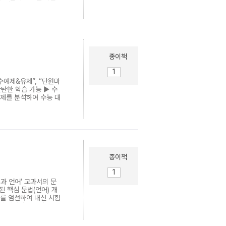
워 3등급으로, 2~3
마인드하며 1등급으로)
 꼭 필요한 중학수학
 중학수학이 수능 문제
 수험생에게 주어진 시
을 선별하여 빠르고 쉽
>를 이용하여 본격적인
종이책
낼 수 있습니다. <수능
용을 4개 챕터로 구성했
 구성하여 잊었던 내용들
수예제&유제”, “단원마
합성
탄한 학습 가능 ▶ 수
문제를 분석하여 수능 대
강의 교재 (강의 유료)
개념과 개념 이해를 확인
 추가 개념이나 원리,
 문제를 반영한 필수 예
출”, “4점 준비”로 구
수능에 어떻게 출제될 수
실전에 더욱 강하게 대
종이책
을 사용하여 해결할 수
를 제시했습니다. ▶
 1쪽(3~4문제)씩 제시
법과 언어’ 교과서의 문
시중의 내신 대비용 개념
된 핵심 문법(언어) 개
에서 중간난도 문항이
제를 엄선하여 내신 시험
니다. 수능에 포커싱한
통해 체계적·효율적으로
 유제” 등을 이용하여 수
을 습득하고, ‘개념 확
록 하였습니다. 그리고