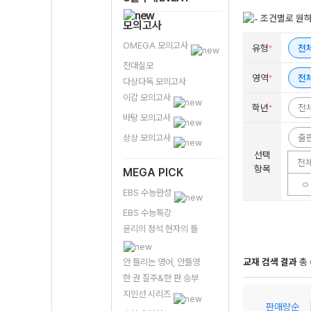
조건별로 원하
모의고사
OMEGA 모의고사
유형
전
*
전대실모
영역
전
*
다상다독 모의고사
이감 모의고사
학년
전
*
바탕 모의고사
출
상상 모의고사
선택
전
항목
MEGA PICK
ㅇ
EBS 수능완성
EBS 수능특강
윤리의 정석 현자의 돌
교재 검색 결과
총
안 틀리는 영어, 안틀영
한 권 질주&한 판 승부
지인선 시리즈
판매량순