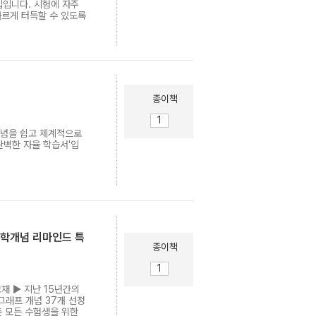
집입니다. 시험에 자주
빠르게 터득할 수 있도록
종이책
개념을 쉽고 체계적으로
완벽한 자율 학습서'입
중학개념 리마인드 특
종이책
재 ▶ 지난 15년간의
그래프 개념 37개 선정
둔 모든 수험생을 위한