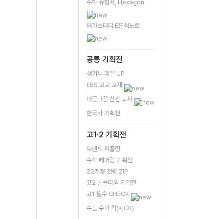
수학 유형서, Hexagon
메가스터디 E분석노트
공통 기획전
생기부 레벨 UP
EBS 고교 교재
따끈따끈 신간 도서
한국사 기획전
고1·2 기획전
브랜드 퍼즐링
수학 페어링 기획전
22개정 전략.ZIP
고2 골든타임 기획전
고1 필수 CHECK
수능 수학 킥(KICK)