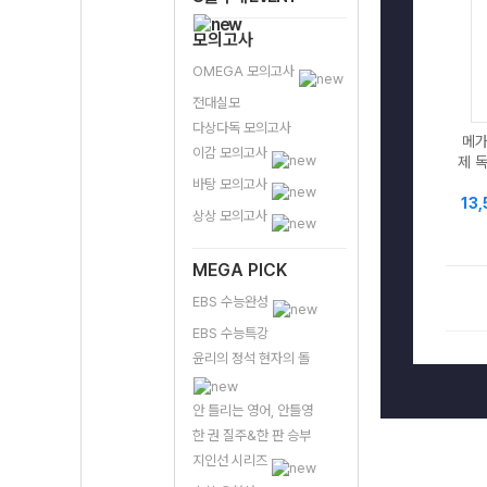
모의고사
OMEGA 모의고사
전대실모
다상다독 모의고사
메가
이감 모의고사
제 독
바탕 모의고사
13
상상 모의고사
MEGA PICK
EBS 수능완성
EBS 수능특강
윤리의 정석 현자의 돌
안 틀리는 영어, 안틀영
한 권 질주&한 판 승부
지인선 시리즈