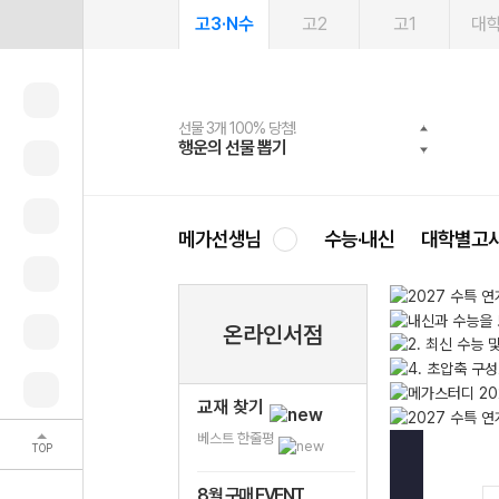
고3·N수
고2
고1
대
선물 3개 100% 당첨!
선물 100% 증정!
여름방학 스터디 캐시백
2027 러셀 단과
스마트러닝앱
메가패스
메가패스 수강생 무료혜택!
사회공헌 캠페인
행운의 선물 뽑기
메가스터디 X 올리브
메가런 썸머스쿨
강사 공개선발
설문 EVENT
3일 무료 체험권
메가클럽 멤버십
희망이룸 메가나눔
영
메가선생님
수능·내신
대학별고
온라인서점
교재 찾기
베스트 한줄평
TOP
8월 구매 EVENT