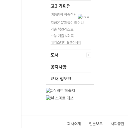
고3 기획전
여름방학 학습진단
지금은 문제풀이 타이밍
기출 북킷리스트
수능 기출 N회독
메가스터디 E실전N제
도서
공지사항
교재 정오표
회사소개
언론보도
사회공헌