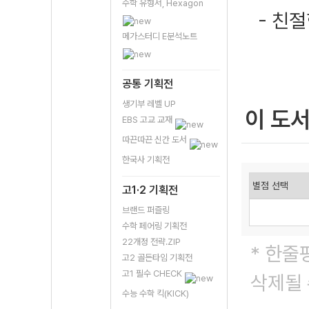
수학 유형서, Hexagon
- 친
메가스터디 E분석노트
공통 기획전
생기부 레벨 UP
이 도
EBS 고교 교재
따끈따끈 신간 도서
한국사 기획전
고1·2 기획전
브랜드 퍼즐링
수학 페어링 기획전
22개정 전략.ZIP
* 한줄
고2 골든타임 기획전
고1 필수 CHECK
삭제될 
수능 수학 킥(KICK)