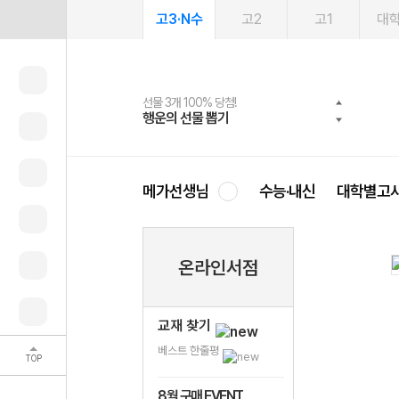
고3·N수
고2
고1
대
선물 3개 100% 당첨!
선물 100% 증정!
여름방학 스터디 캐시백
2027 러셀 단과
스마트러닝앱
메가패스
메가패스 수강생 무료혜택!
사회공헌 캠페인
행운의 선물 뽑기
메가스터디 X 올리브
메가런 썸머스쿨
강사 공개선발
설문 EVENT
3일 무료 체험권
메가클럽 멤버십
희망이룸 메가나눔
영
메가선생님
수능·내신
대학별고
온라인서점
교재 찾기
베스트 한줄평
TOP
8월 구매 EVENT