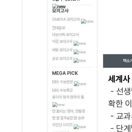
모의고사
OMEGA 모의고사
전대실모
다상다독 모의고사
이감 모의고사
바탕 모의고사
상상 모의고사
책소
MEGA PICK
세계사
EBS 수능완성
- 선생
EBS 수능특강
윤리의 정석 현자의 돌
확한 
안 틀리는 영어, 안틀영
- 교
한 권 질주&한 판 승부
지인선 시리즈
- 단