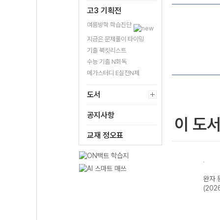
고3 기획전
여름방학 학습진단
지금은 문제풀이 타이밍
기출 북킷리스트
수능 기출 N회독
메가스터디 E실전N제
도서
공지사항
이 도
교재 정오표
한국지
완자 기출PICK
완자 고등 현대사
완자 한국사
완자 
2개정
동아시아 역사기
회와 윤리-22개
(2026년용)
(202
행-22개정
정 (2026년)
(2026년)