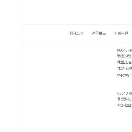
회사소개
언론보도
사회공헌
06643 서
통신판매번호
학원설립·운
학습지원센터
copyrigh
06643 서
통신판매번호
학습지원센터