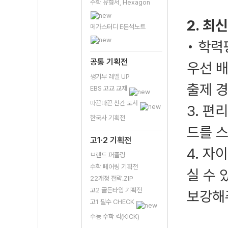
수학 유형서, Hexagon
2. 최
메가스터디 E분석노트
• 학력
공통 기획전
우선 
생기부 레벨 UP
출제 경
EBS 고교 교재
따끈따끈 신간 도서
3. 편
한국사 기획전
드를 스
고1·2 기획전
4. 자
브랜드 퍼즐링
수학 페어링 기획전
실 수 
22개정 전략.ZIP
고2 골든타임 기획전
보강해
고1 필수 CHECK
수능 수학 킥(KICK)