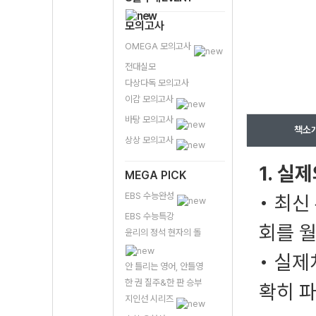
모의고사
OMEGA 모의고사
전대실모
다상다독 모의고사
이감 모의고사
바탕 모의고사
책소
상상 모의고사
1. 실
MEGA PICK
EBS 수능완성
• 최신
EBS 수능특강
회를 
윤리의 정석 현자의 돌
• 실
안 틀리는 영어, 안틀영
한 권 질주&한 판 승부
확히 파
지인선 시리즈