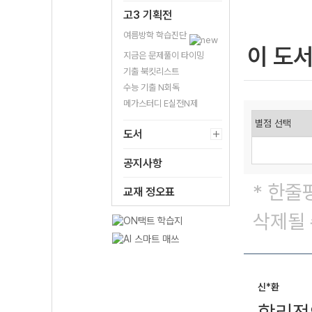
고3 기획전
여름방학 학습진단
이 도
지금은 문제풀이 타이밍
기출 북킷리스트
수능 기출 N회독
메가스터디 E실전N제
도서
공지사항
* 한줄
교재 정오표
삭제될 
신*환