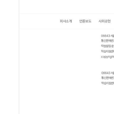
회사소개
언론보도
사회공헌
06643 서
통신판매번호
학원설립·운
학습지원센터
copyrigh
06643 서
통신판매번호
학습지원센터