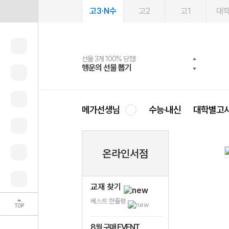
고3·N수
고2
고1
대
선물 3개 100% 당첨!
선물 100% 증정!
여름방학 스터디 캐시백
2027 러셀 단과
스마트러닝앱
메가패스
메가패스 수강생 무료혜택!
사회공헌 캠페인
행운의 선물 뽑기
메가스터디 X 올리브
메가런 썸머스쿨
강사 공개선발
설문 EVENT
3일 무료 체험권
메가클럽 멤버십
희망이룸 메가나눔
영
메가선생님
수능·내신
대학별고
온라인서점
교재 찾기
베스트 한줄평
TOP
8월 구매 EVENT