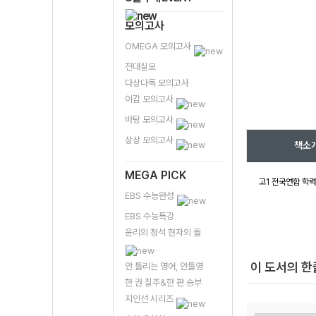
모의고사
OMEGA 모의고사
전대실모
다상다독 모의고사
이감 모의고사
바탕 모의고사
상상 모의고사
책소
MEGA PICK
고1 전국연합 학력
EBS 수능완성
EBS 수능특강
윤리의 정석 현자의 돌
이 도서의 
안 틀리는 영어, 안틀영
한 권 질주&한 판 승부
지인선 시리즈