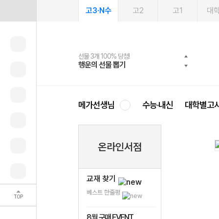
고3·N수
고2
고1
대
선물 3개 100% 당첨!
선물 100% 증정!
여름방학 스터디 캐시백
2027 러셀 단과
스마트러닝앱
메가패스
메가패스 수강생 무료혜택!
사회공헌 캠페인
행운의 선물 뽑기
메가스터디 X 올리브
메가런 썸머스쿨
강사 공개선발
설문 EVENT
3일 무료 체험권
메가클럽 멤버십
희망이룸 메가나눔
영
메가선생님
수능·내신
대학별고
온라인서점
교재 찾기
베스트 한줄평
TOP
8월 구매 EVENT