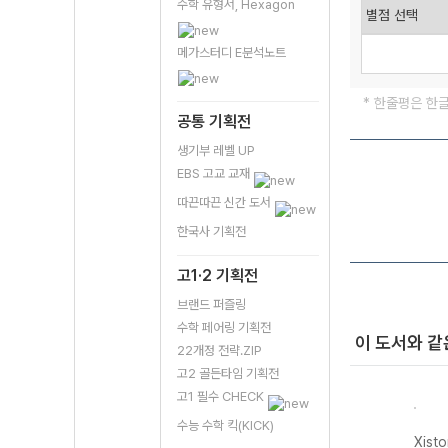
수학 유형서, Hexagon
메가스터디 E분석노트
* 한줄평은 한
공통 기획전
생기부 레벨 UP
EBS 고교 교재
따끈따끈 신간 도서
한국사 기획전
고1·2 기획전
브랜드 퍼즐링
수학 페어링 기획전
이 도서와 같
22개정 전략.ZIP
고2 골든타임 기획전
고1 필수 CHECK
수능 수학 킥(KICK)
자이스
Xistory 자이스
Xistory 자이스
Xistory 자이스
Xist