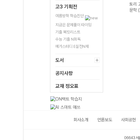
문법이
토리 수능 국어
토리 고난도 영어
토리 고난도 국어
토리 
고3 기획전
 완성
독서 어휘 총정
독해 (2026년용)
독서 (2026년용)
문학 
리-22개정
여름방학 학습진단
(2026년)
지금은 문제풀이 타이밍
기출 북킷리스트
수능 기출 N회독
메가스터디 E실전N제
도서
공지사항
교재 정오표
회사소개
언론보도
사회공헌
06643 서