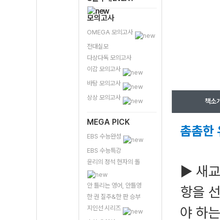
모의고사
OMEGA 모의고사
전대실모
다상다독 모의고사
이감 모의고사
바탕 모의고사
상상 모의고사
책소
MEGA PICK
촘촘한 
EBS 수능완성
EBS 수능특강
윤리의 정석 현자의 돌
▶ 새교
안 틀리는 영어, 안틀영
항을 
한 권 질주&한 판 승부
지인선 시리즈
야 하는