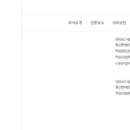
회사소개
언론보도
사회공헌
06643 서
통신판매번호
학원설립·운
학습지원센터
copyrigh
06643 서
통신판매번호
학습지원센터