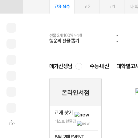
고3·N수
고2
고1
대
선물 3개 100% 당첨!
선물 100% 증정!
여름방학 스터디 캐시백
2027 러셀 단과
스마트러닝앱
메가패스
메가패스 수강생 무료혜택!
사회공헌 캠페인
행운의 선물 뽑기
메가스터디 X 올리브
메가런 썸머스쿨
강사 공개선발
설문 EVENT
3일 무료 체험권
메가클럽 멤버십
희망이룸 메가나눔
영
메가선생님
수능·내신
대학별고
온라인서점
교재 찾기
베스트 한줄평
TOP
8월 구매 EVENT