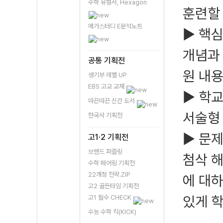
수학 유형서, Hexagon
훈련할 
메가스터디 E분석노트
▶ 핵
개념과 
공통 기획전
원 내
생기부 레벨 UP
EBS 고교 교재
▶ 학
따끈따끈 신간 도서
서술형 
한국사 기획전
▶ 문제
고1·2 기획전
브랜드 퍼즐링
첨삭 해
수학 페어링 기획전
22개정 전략.ZIP
에 대하
고2 골든타임 기획전
있게 학
고1 필수 CHECK
수능 수학 킥(KICK)