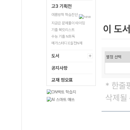
고3 기획전
여름방학 학습진단
지금은 문제풀이 타이밍
이 도
기출 북킷리스트
수능 기출 N회독
메가스터디 E실전N제
도서
공지사항
교재 정오표
* 한줄
삭제될 