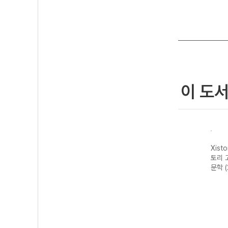
이 도
자이스
Xistory 자이스
Xistory 자이스
Xistory 자이스
Xist
문법이
토리 수능 국어
토리 고난도 영어
토리 고난도 국어
토리 
 완성
독서 어휘 총정
독해 (2026년용)
독서 (2026년용)
문학 
리-22개정
(2026년)