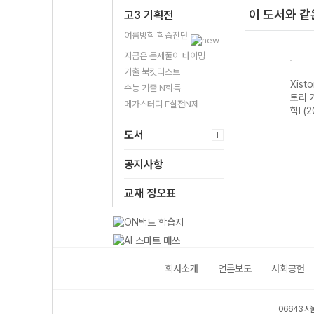
이 도서와 같
고3 기획전
여름방학 학습진단
지금은 문제풀이 타이밍
기출 북킷리스트
자이스
Xistory 자이스
Xistory 자이스
Xistory 자이스
Xist
수능 기출 N회독
 국어
토리 고난도 국어
토리 내신 한국사
토리 개념 물리학
토리 
메가스터디 E실전N제
6년용)
문학 (2026년용)
1-22개정 (2026
I (2026년용)
학I (
년용)
도서
공지사항
교재 정오표
회사소개
언론보도
사회공헌
06643 서