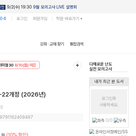
9/2(수) 19:30
9월 모의고사 LIVE 설명회
신청
104
로그인
회원가입
학원 바로가기
현우진의
강좌 · 교재 찾기
통합검색
킬링캠프 시즌1
리미엄 30
8/10(월) 마감
다채로운 난도
EVENT
8/10(월) 마감
실전 모의고사
내가 최근 본 도서
-22개정 (2026년)
로그인후
사용하세요.
10
: 9791162409497
0/0
(10% 할인)
원