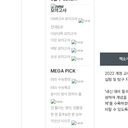
모의고사
OMEGA 모의고사
전대실모
다상다독 모의고사
이감 모의고사
바탕 모의고사
상상 모의고사
책소
MEGA PICK
2022 개정 
EBS 수능완성
실험 및 탐구 
EBS 수능특강
'내신 대비 필
윤리의 정석 현자의 돌
성하여 개념을 
제'를 수록하였
안 틀리는 영어, 안틀영
비할 수 있도록
한 권 질주&한 판 승부
지인선 시리즈