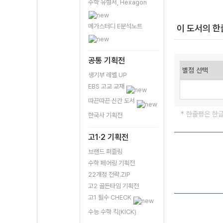
수학 유형서, Hexagon
메가스터디 E분석노트
이 도서의 
공통 기획전
생기부 레벨 UP
EBS 고교 교재
따끈따끈 신간 도서
* 한줄평은 한
한국사 기획전
고1·2 기획전
브랜드 퍼즐링
수학 페어링 기획전
22개정 전략.ZIP
고2 골든타임 기획전
고1 필수 CHECK
수능 수학 킥(KICK)