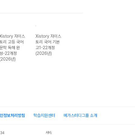
Xistory 자이스
Xistory 자이스
Xistory 자이스
Xistory 자이스
토리 고등 국어
토리 국어 기본
토리 지구과학II
토리 수능 연도
문학 독해 완
고1-22개정
(2027 수능 대
모의고사 고3 국
성-22개정
(2026년)
비)
어 언어와 매체
(2026년)
(2027 수능 대
비)
인정보처리방침
학습지원센터
메가스터디그룹 소개
서비스 가입사실 확인
034