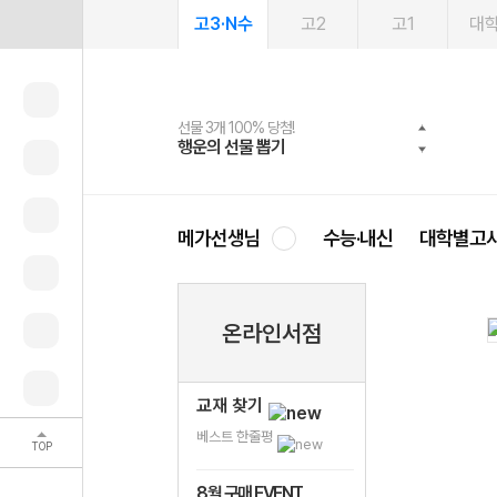
고3·N수
고2
고1
대
선물 3개 100% 당첨!
선물 100% 증정!
여름방학 스터디 캐시백
2027 러셀 단과
스마트러닝앱
메가패스
메가패스 수강생 무료혜택!
사회공헌 캠페인
행운의 선물 뽑기
메가스터디 X 올리브
메가런 썸머스쿨
강사 공개선발
설문 EVENT
3일 무료 체험권
메가클럽 멤버십
희망이룸 메가나눔
영
메가선생님
수능·내신
대학별고
온라인서점
교재 찾기
베스트 한줄평
TOP
8월 구매 EVENT