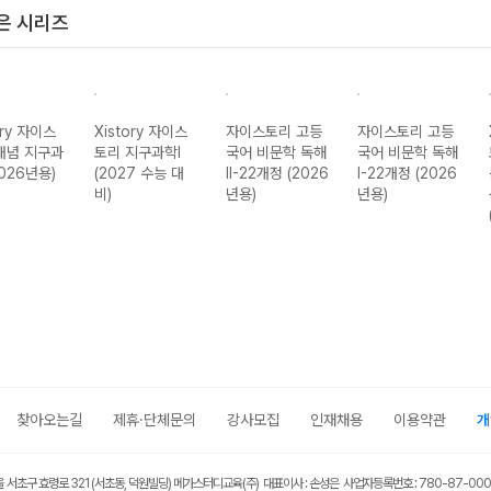
은 시리즈
ory 자이스
Xistory 자이스
자이스토리 고등
자이스토리 고등
개념 지구과
토리 지구과학I
국어 비문학 독해
국어 비문학 독해
2026년용)
(2027 수능 대
II-22개정 (2026
I-22개정 (2026
비)
년용)
년용)
찾아오는길
제휴·단체문의
강사모집
인재채용
이용약관
개
울 서초구 효령로 321 (서초동, 덕원빌딩) 메가스터디교육(주) 대표이사 : 손성은 사업자등록번호 : 780-87-00