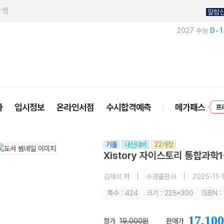
학생
알람
2027 수능
D-
프
사
입시정보
온라인서점
수시합격예측
메가패스
기출
내신대비
22개정
Xistory 자이스토리 통합과학1
김재이 저
|
수경출판사
|
2025-11-
쪽수 : 424
크기 : 225*300
ISBN 
17,100
정가
19,000원
판매가