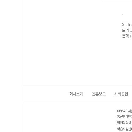
자이스
Xistory 자이스
Xistory 자이스
Xistory 자이스
Xist
문법이
토리 수능 국어
토리 고난도 영어
토리 고난도 국어
토리 
 완성
독서 어휘 총정
독해 (2026년용)
독서 (2026년용)
문학 
리-22개정
(2026년)
회사소개
언론보도
사회공헌
06643 서
통신판매번호
학원설립·운
학습지원센터