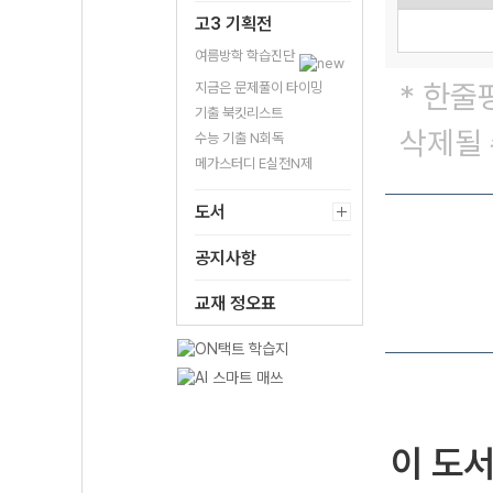
고3 기획전
여름방학 학습진단
* 한줄
지금은 문제풀이 타이밍
기출 북킷리스트
삭제될 
수능 기출 N회독
메가스터디 E실전N제
도서
공지사항
교재 정오표
이 도