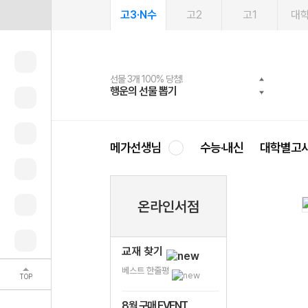
고3·N수
고2
고1
대
선물 3개 100% 당첨!
선물 100% 증정!
여름방학 스터디 캐시백
2027 러셀 단과
스마트러닝앱
메가패스
메가패스 수강생 무료혜택!
사회공헌 캠페인
행운의 선물 뽑기
메가스터디 X 올리브
메가런 썸머스쿨
강사 공개선발
설문 EVENT
3일 무료 체험권
메가클럽 멤버십
희망이룸 메가나눔
영
메가선생님
수능·내신
대학별고
온라인서점
교재 찾기
베스트 한줄평
TOP
8월 구매 EVENT