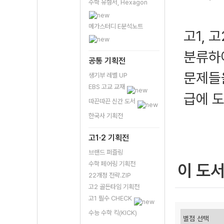
수학 유형서, Hexagon
메가스터디 E분석노트
고1, 
분류하여
공통 기획전
문제들
생기부 레벨 UP
EBS 고교 교재
급에 도
따끈따끈 신간 도서
한국사 기획전
고1·2 기획전
브랜드 퍼즐링
수학 페어링 기획전
이 도
22개정 전략.ZIP
고2 골든타임 기획전
고1 필수 CHECK
수능 수학 킥(KICK)