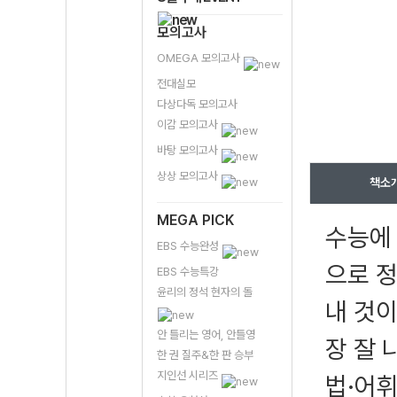
모의고사
OMEGA 모의고사
전대실모
다상다독 모의고사
이감 모의고사
바탕 모의고사
상상 모의고사
책소
MEGA PICK
수능에
EBS 수능완성
으로 
EBS 수능특강
윤리의 정석 현자의 돌
내 것이
안 틀리는 영어, 안틀영
장 잘 
한 권 질주&한 판 승부
지인선 시리즈
법·어