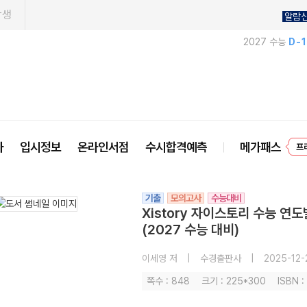
학생
알람
2027 수능
D-
사
입시정보
온라인서점
수시합격예측
메가패스
프
기출
모의고사
수능대비
Xistory 자이스토리 수능 연
(2027 수능 대비)
이세영 저
|
수경출판사
|
2025-12-
쪽수 : 848
크기 : 225*300
ISBN 