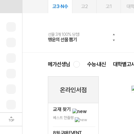
고3·N수
고2
고1
대
선물 3개 100% 당첨!
선물 100% 증정!
여름방학 스터디 캐시백
2027 러셀 단과
스마트러닝앱
메가패스
메가패스 수강생 무료혜택!
사회공헌 캠페인
행운의 선물 뽑기
메가스터디 X 올리브
메가런 썸머스쿨
강사 공개선발
설문 EVENT
3일 무료 체험권
메가클럽 멤버십
희망이룸 메가나눔
영
메가선생님
수능·내신
대학별고
온라인서점
교재 찾기
베스트 한줄평
TOP
8월 구매 EVENT