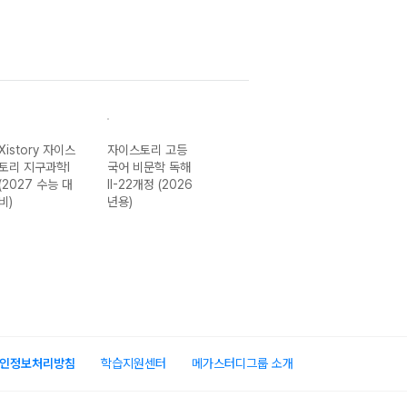
Xistory 자이스
자이스토리 고등
자이스토리 고등
Xistory 자이스
토리 지구과학I
국어 비문학 독해
국어 비문학 독해
토리 고등 국어
(2027 수능 대
II-22개정 (2026
I-22개정 (2026
문학 독해 완
비)
년용)
년용)
성-22개정
(2026년)
인정보처리방침
학습지원센터
메가스터디그룹 소개