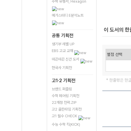
수학 유형서, Hexagon
메가스터디 E분석노트
이 도서의 
공통 기획전
생기부 레벨 UP
EBS 고교 교재
따끈따끈 신간 도서
한국사 기획전
고1·2 기획전
* 한줄평은 한
브랜드 퍼즐링
수학 페어링 기획전
22개정 전략.ZIP
고2 골든타임 기획전
고1 필수 CHECK
수능 수학 킥(KICK)