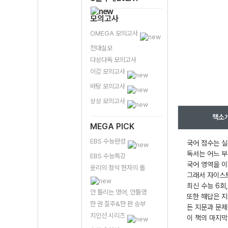
모의고사
OMEGA 모의고사
전대실모
다상다독 모의고사
이감 모의고사
바탕 모의고사
상상 모의고사
책소
MEGA PICK
EBS 수능완성
국어 점수는 실
독서는 어느 부
EBS 수능특강
국어 영역을 이
윤리의 정석 현자의 돌
그래서 자이스토
최신 수능 6회
안 틀리는 영어, 안틀영
또한 해답은 지
한 권 질주&한 판 승부
든 지문과 문
지인선 시리즈
이 책의 마지막