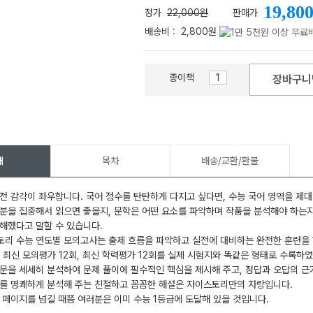
19,80
정가
22,000원
판매가
배송비 :
2,800원
종이책
장바구니
메가스터디
개
목차
배송/교환/환불
전 감각이 좌우합니다. 국어 점수를 탄탄하게 다지고 싶다면, 수능 국어 영역을 제
분을 집중해서 읽으면 좋을지, 문학은 어떤 요소를 파악하며 작품을 분석해야 하는지
해했다고 말할 수 있습니다.
리 수능 연도별 모의고사는 출제 흐름을 파악하고 실전에 대비하는 완전한 훈련을 
, 최신 모의평가 12회, 최신 학력평가 12회를 실제 시험지와 똑같은 형태로 수록하
문을 세세히 분석하여 문제 풀이에 필수적인 핵심을 제시해 주고, 정답과 오답의 근
제를 명쾌하게 분석해 주는 친절하고 꼼꼼한 해설은 자이스토리만의 자랑입니다.
 페이지를 넘길 때쯤 여러분은 이미 수능 1등급에 도달해 있을 것입니다.