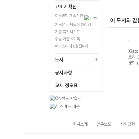
고3 기획전
여름방학 학습진단
이 도서와 같
지금은 문제풀이 타이밍
기출 북킷리스트
수능 기출 N회독
메가스터디 E실전N제
자이스
Xistory 자이스
Xistory 자이스
Xistory 자이스
Xist
문법이
토리 수능 국어
토리 고난도 영어
토리 고난도 국어
토리 
도서
 완성
독서 어휘 총정
독해 (2026년용)
독서 (2026년용)
문학 
리-22개정
공지사항
(2026년)
교재 정오표
회사소개
언론보도
사회공헌