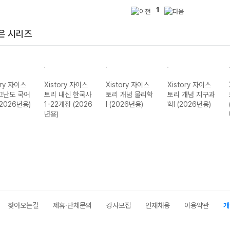
1
은 시리즈
ory 자이스
Xistory 자이스
Xistory 자이스
Xistory 자이스
고난도 국어
토리 내신 한국사
토리 개념 물리학
토리 개념 지구과
(2026년용)
1-22개정 (2026
I (2026년용)
학I (2026년용)
년용)
찾아오는길
제휴·단체문의
강사모집
인재채용
이용약관
개