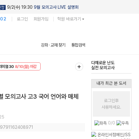
9/2(수) 19:30
9월 모의고사 LIVE 설명회
신청
102
로그인
회원가입
학원 바로가기
현우진의
강좌 · 교재 찾기
통합검색
킬링캠프 시즌1
EVENT
8/10(월) 마감
다채로운 난도
리미엄 30
8/10(월) 마감
실전 모의고사
내가 최근 본 도서
도별 모의고사 고3 국어 언어와 매체
로그인후
사용하세요.
25
0/0
: 9791162408971