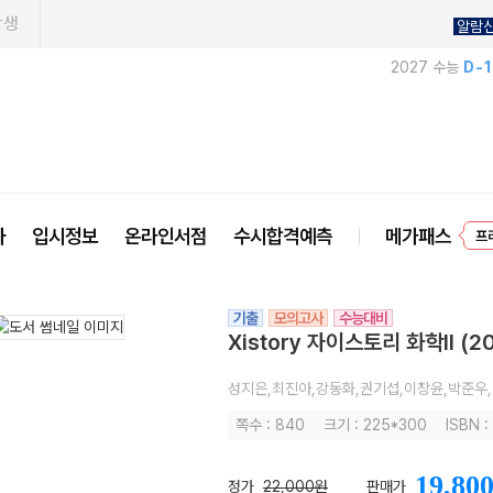
학생
알람
2027 수능
D-
프
사
입시정보
온라인서점
수시합격예측
메가패스
기출
모의고사
수능대비
Xistory 자이스토리 화학II (2
성지은,최진아,강동화,권기섭,이창윤,박준우
쪽수 : 840
크기 : 225*300
ISBN 
19,80
정가
22,000원
판매가