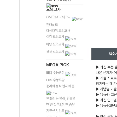
모의고사
OMEGA 모의고사
전대실모
다상다독 모의고사
이감 모의고사
바탕 모의고사
상상 모의고사
책소
MEGA PICK
▶ 최신 수능 
EBS 수능완성
나온 문제가 
▶ 기출 자료로
EBS 수능특강
암기하는 데 
윤리의 정석 현자의 돌
▶ 개념별 기출
▶ 1등급 ‧ 
안 틀리는 영어, 안틀영
▶ 최신 연도별
한 권 질주&한 판 승부
▶ 1등급·고난
지인선 시리즈
▶ 최신 유형 