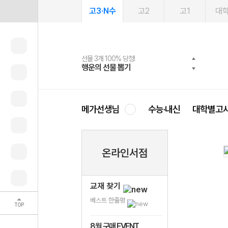
고3·N수
고2
고1
대
선물 3개 100% 당첨!
선물 100% 증정!
여름방학 스터디 캐시백
2027 러셀 단과
스마트러닝앱
메가패스
메가패스 수강생 무료혜택!
사회공헌 캠페인
행운의 선물 뽑기
메가스터디 X 올리브
메가런 썸머스쿨
강사 공개선발
설문 EVENT
3일 무료 체험권
메가클럽 멤버십
희망이룸 메가나눔
영
메가선생님
수능·내신
대학별고
온라인서점
교재 찾기
베스트 한줄평
TOP
8월 구매 EVENT