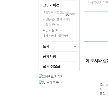
* 한줄평은 한
고3 기획전
여름방학 학습진단
지금은 문제풀이 타이밍
기출 북킷리스트
수능 기출 N회독
메가스터디 E실전N제
도서
공지사항
이 도서와 같
교재 정오표
자이스
Xistory 자이스
Xistory 자이스
Xistory 자이스
Xist
문법이
토리 수능 국어
토리 고난도 영어
토리 고난도 국어
토리 
 완성
독서 어휘 총정
독해 (2026년용)
독서 (2026년용)
문학 
리-22개정
(2026년)