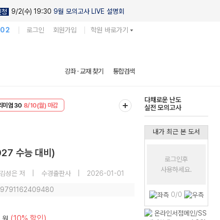
9/2(수) 19:30
9월 모의고사 LIVE 설명회
신청
102
로그인
회원가입
학원 바로가기
현우진의
강좌 · 교재 찾기
통합검색
킬링캠프 시즌1
리미엄 30
8/10(월) 마감
다채로운 난도
EVENT
8/10(월) 마감
실전 모의고사
내가 최근 본 도서
027 수능 대비)
로그인후
사용하세요.
,김성은 저
|
수경출판사
|
2026-01-01
: 9791162409480
0/0
0
(10% 할인)
원