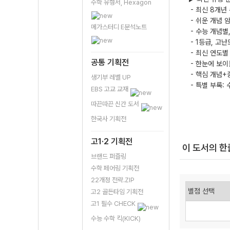
수학 유형서, Hexagon
- 최신 8개년
- 쉬운 개념 
메가스터디 E분석노트
- 수능 개념별
- 1등급, 고난
- 최신 연도별
공통 기획전
- 한눈에 보이는
- 핵심 개념+
생기부 레벨 UP
- 특별 부록:
EBS 고교 교재
따끈따끈 신간 도서
한국사 기획전
고1·2 기획전
이 도서의 
브랜드 퍼즐링
수학 페어링 기획전
22개정 전략.ZIP
고2 골든타임 기획전
고1 필수 CHECK
수능 수학 킥(KICK)