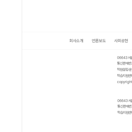
회사소개
언론보도
사회공헌
06643 서
통신판매번호
학원설립·운
학습지원센터
copyrigh
06643 서
통신판매번호
학습지원센터