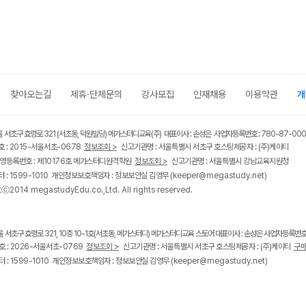
찾아오는길
제휴·단체문의
강사모집
인재채용
이용약관
개
울 서초구 효령로 321 (서초동, 덕원빌딩) 메가스터디교육(주) 대표이사 : 손성은 사업자등록번호 : 780-87-00
 : 2015-서울서초-0678
정보조회 >
신고기관명 : 서울특별시 서초구 호스팅제공자 : (주)케이티
영등록번호 : 제10176호 메가스터디원격학원
정보조회 >
신고기관명 : 서울특별시 강남교육지원청
 : 1599-1010 개인정보보호책임자 : 정보보안실 김영무
(keeper@megastudy.net)
tⓒ2014 megastudyEdu.co.,Ltd. All rights reserved.
울 서초구 효령로 321, 10층 10-1호(서초동, 메가스터디) 메가스터디교육 스토어 대표이사 : 손성은 사업자등록번호 :
 : 2026-서울서초-0769
정보조회 >
신고기관명 : 서울특별시 서초구 호스팅제공자 : (주)케이티
구매
 : 1599-1010 개인정보보호책임자 : 정보보안실 김영무
(keeper@megastudy.net)