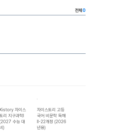
전체
0
Xistory 자이스
자이스토리 고등
자이스토리 고등
Xistory 자이스
토리 지구과학I
국어 비문학 독해
국어 비문학 독해
토리 고등 국어
(2027 수능 대
II-22개정 (2026
I-22개정 (2026
문학 독해 완
비)
년용)
년용)
성-22개정
(2026년)