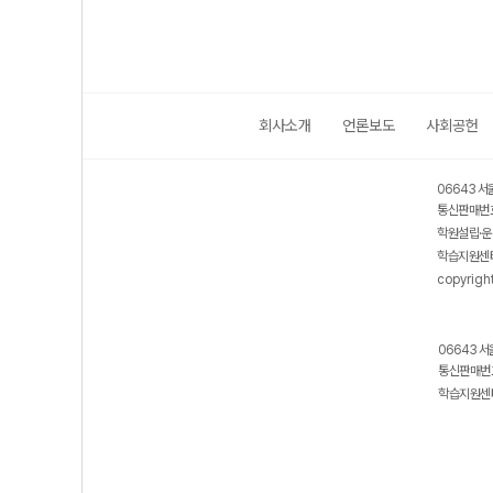
회사소개
언론보도
사회공헌
06643 서
통신판매번호
학원설립·운
학습지원센터
copyrigh
06643 서
통신판매번호
학습지원센터