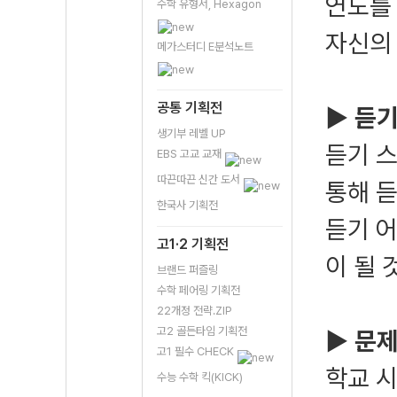
연도를
수학 유형서, Hexagon
자신의 
메가스터디 E분석노트
공통 기획전
▶ 듣기
생기부 레벨 UP
듣기 
EBS 고교 교재
따끈따끈 신간 도서
통해 듣
한국사 기획전
듣기 
고1·2 기획전
이 될 
브랜드 퍼즐링
수학 페어링 기획전
22개정 전략.ZIP
고2 골든타임 기획전
▶ 문제
고1 필수 CHECK
학교 
수능 수학 킥(KICK)