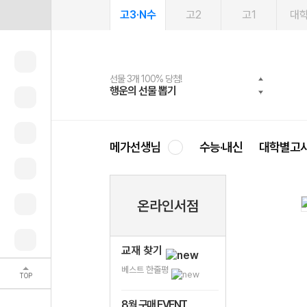
고3·N수
고2
고1
대
선물 3개 100% 당첨!
선물 100% 증정!
2027 러셀 단과
스마트러닝앱
메가패스
메가패스 수강생 무료혜택!
사회공헌 캠페인
행운의 선물 뽑기
메가스터디 X 올리브
강사 공개선발
설문 EVENT
3일 무료 체험권
메가클럽 멤버십
희망이룸 메가나눔
영
메가선생님
수능·내신
대학별고
온라인서점
교재 찾기
베스트 한줄평
TOP
8월 구매 EVENT