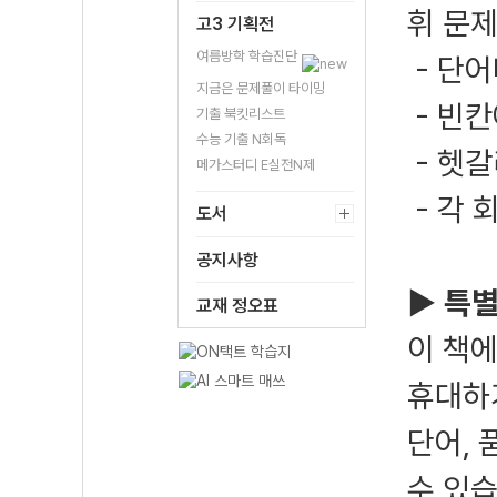
휘 문제
고3 기획전
여름방학 학습진단
- 단어
지금은 문제풀이 타이밍
- 빈칸
기출 북킷리스트
수능 기출 N회독
- 헷갈
메가스터디 E실전N제
- 각 
도서
공지사항
▶ 특
교재 정오표
이 책에
휴대하
단어, 
수 있습