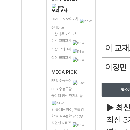
모의고사
OMEGA 모의고사
전대실모
다상다독 모의고사
이감 모의고사
이 교재
바탕 모의고사
상상 모의고사
이정민 
MEGA PICK
EBS 수능완성
EBS 수능특강
책소
윤리의 정석 현자의 돌
▶ 최신
안 틀리는 영어, 안틀영
한 권 질주&한 판 승부
최신 
지인선 시리즈