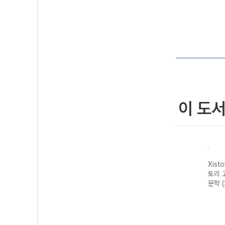
이 도
자이스
Xistory 자이스
Xistory 자이스
Xistory 자이스
Xist
문법이
토리 수능 국어
토리 고난도 영어
토리 고난도 국어
토리 
 완성
독서 어휘 총정
독해 (2026년용)
독서 (2026년용)
문학 
리-22개정
(2026년)