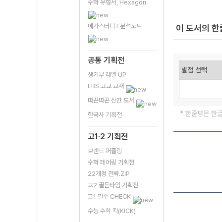
수학 유형서, Hexagon
메가스터디 E분석노트
이 도서의 
공통 기획전
생기부 레벨 UP
EBS 고교 교재
따끈따끈 신간 도서
* 한줄평은 한
한국사 기획전
고1·2 기획전
브랜드 퍼즐링
수학 페어링 기획전
22개정 전략.ZIP
고2 골든타임 기획전
고1 필수 CHECK
수능 수학 킥(KICK)