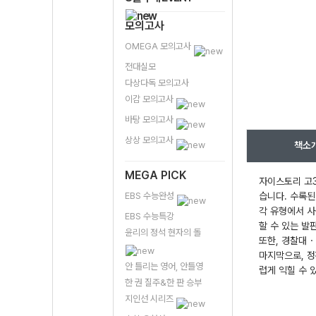
모의고사
OMEGA 모의고사
전대실모
다상다독 모의고사
이감 모의고사
바탕 모의고사
상상 모의고사
책소
MEGA PICK
자이스토리 고3
EBS 수능완성
습니다. 수록된
각 유형에서 사
EBS 수능특강
할 수 있는 발
윤리의 정석 현자의 돌
또한, 경찰대・
마지막으로, 정
안 틀리는 영어, 안틀영
럽게 익힐 수 
한 권 질주&한 판 승부
지인선 시리즈