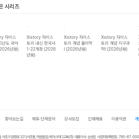
은 시리즈
ory 자이스
Xistory 자이스
Xistory 자이스
Xistory 자이스
고난도 국어
토리 내신 한국사
토리 개념 물리학
토리 개념 지구과
(2026년용)
1-22개정 (2026
I (2026년용)
학I (2026년용)
년용)
찾아오는길
제휴·단체문의
강사모집
인재채용
이용약관
개
울 서초구 효령로 321 (서초동, 덕원빌딩) 메가스터디교육(주) 대표이사 : 손성은 사업자등록번호 : 780-87-00