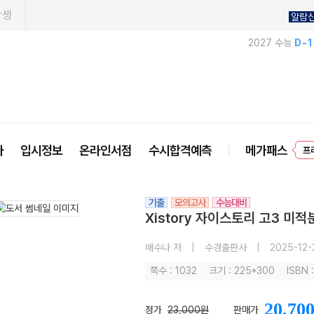
학생
알람
2027 수능
D-
프
사
입시정보
온라인서점
수시합격예측
메가패스
기출
모의고사
수능대비
Xistory 자이스토리 고3 미적분
배수나 저
|
수경출판사
|
2025-12-
쪽수 : 1032
크기 : 225*300
ISBN 
20,70
정가
23,000원
판매가