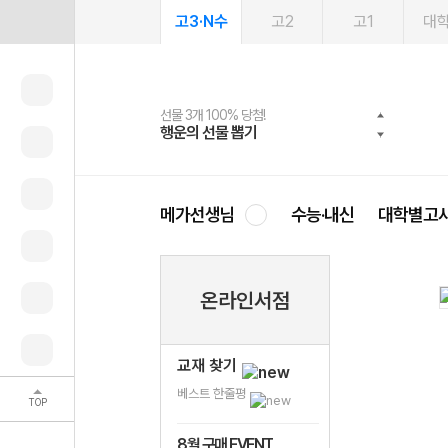
고3·N수
고2
고1
대
선물 3개 100% 당첨!
선물 100% 증정!
여름방학 스터디 캐시백
2027 러셀 단과
스마트러닝앱
메가패스
메가패스 수강생 무료혜택!
사회공헌 캠페인
행운의 선물 뽑기
메가스터디 X 올리브
메가런 썸머스쿨
강사 공개선발
설문 EVENT
3일 무료 체험권
메가클럽 멤버십
희망이룸 메가나눔
영
메가선생님
수능·내신
대학별고
온라인서점
교재 찾기
베스트 한줄평
TOP
8월 구매 EVENT