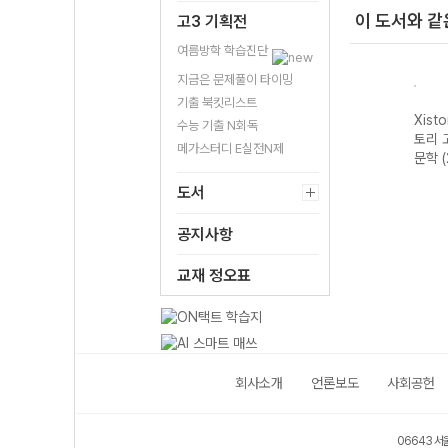
이 도서와 같
고3 기획전
여름방학 학습진단
지금은 문제풀이 타이밍
기출 북킷리스트
자이스
Xistory 자이스
Xistory 자이스
Xistory 자이스
Xist
수능 기출 N회독
문법이
토리 수능 국어
토리 고난도 영어
토리 고난도 국어
토리 
메가스터디 E실전N제
 완성
독서 어휘 총정
독해 (2026년용)
독서 (2026년용)
문학 
리-22개정
도서
(2026년)
공지사항
교재 정오표
회사소개
언론보도
사회공헌
06643 서