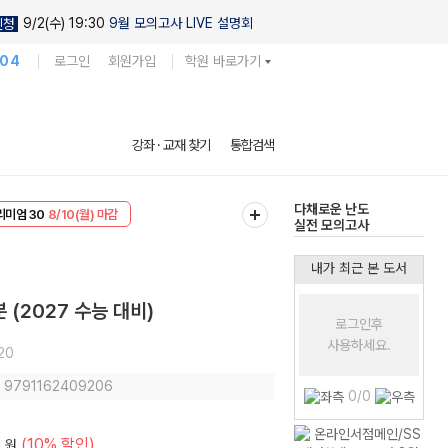
9/2(수) 19:30
9월 모의고사 LIVE 설명회
신청
104
로그인
회원가입
학원 바로가기
현우진의
강좌 · 교재 찾기
통합검색
킬링캠프 시즌1
리미엄 30
8/10(월) 마감
다채로운 난도
EVENT
8/10(월) 마감
실전 모의고사
내가 최근 본 도서
 (2027 수능 대비)
로그인후
사용하세요.
20
: 9791162409206
0/0
0
(10% 할인)
원