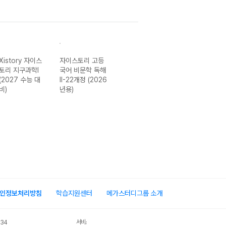
Xistory 자이스
자이스토리 고등
자이스토리 고등
Xistory 자이스
토리 지구과학I
국어 비문학 독해
국어 비문학 독해
토리 고등 국어
(2027 수능 대
II-22개정 (2026
I-22개정 (2026
문학 독해 완
비)
년용)
년용)
성-22개정
(2026년)
인정보처리방침
학습지원센터
메가스터디그룹 소개
서비스 가입사실 확인
034