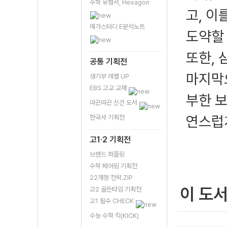
수학 유형서, Hexagon
고, 이
메가스터디 E분석노트
도약할
또한, 
공통 기획전
마지막으
생기부 레벨 UP
EBS 고교 교재
부한 
따끈따끈 신간 도서
연스럽
한국사 기획전
고1·2 기획전
브랜드 퍼즐링
수학 페어링 기획전
22개정 전략.ZIP
이 도
고2 골든타임 기획전
고1 필수 CHECK
수능 수학 킥(KICK)