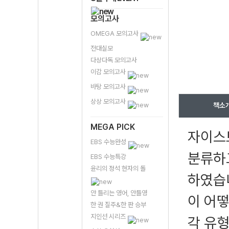
모의고사
OMEGA 모의고사
전대실모
다상다독 모의고사
이감 모의고사
바탕 모의고사
상상 모의고사
책소
MEGA PICK
자이스
EBS 수능완성
분류하고
EBS 수능특강
윤리의 정석 현자의 돌
하였습
안 틀리는 영어, 안틀영
이 어떻
한 권 질주&한 판 승부
지인선 시리즈
각 유