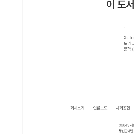
이 도
자이스
Xistory 자이스
Xistory 자이스
Xistory 자이스
Xist
문법이
토리 수능 국어
토리 고난도 영어
토리 고난도 국어
토리 
 완성
독서 어휘 총정
독해 (2026년용)
독서 (2026년용)
문학 
리-22개정
(2026년)
회사소개
언론보도
사회공헌
06643 서
통신판매번호