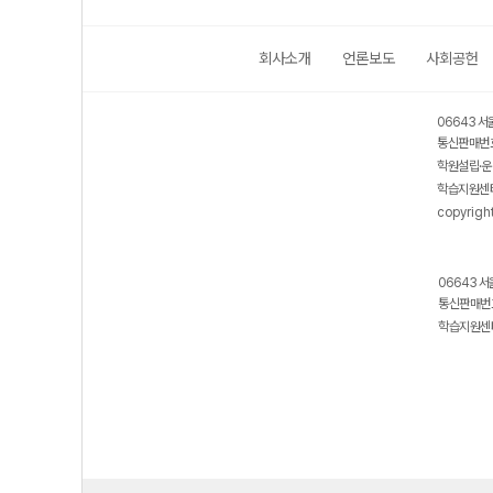
회사소개
언론보도
사회공헌
06643 서
통신판매번호
학원설립·운
학습지원센터
copyrigh
06643 서
통신판매번호
학습지원센터