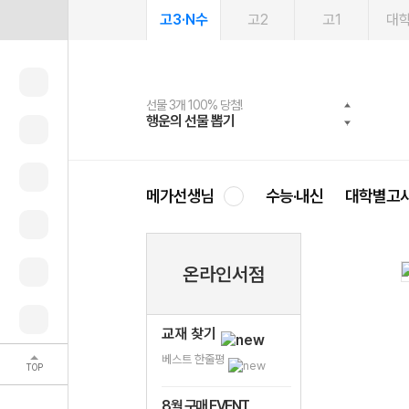
고3·N수
고2
고1
대
선물 3개 100% 당첨!
선물 100% 증정!
여름방학 스터디 캐시백
2027 러셀 단과
스마트러닝앱
메가패스
메가패스 수강생 무료혜택!
사회공헌 캠페인
행운의 선물 뽑기
메가스터디 X 올리브
메가런 썸머스쿨
강사 공개선발
설문 EVENT
3일 무료 체험권
메가클럽 멤버십
희망이룸 메가나눔
영
메가선생님
수능·내신
대학별고
온라인서점
교재 찾기
베스트 한줄평
TOP
8월 구매 EVENT