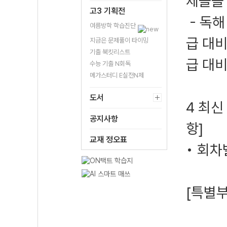
제들을
고3 기획전
- 독해
여름방학 학습진단
급 대비
지금은 문제풀이 타이밍
기출 북킷리스트
급 대
수능 기출 N회독
메가스터디 E실전N제
도서
4 최신
공지사항
항]
교재 정오표
• 회차
[특별부