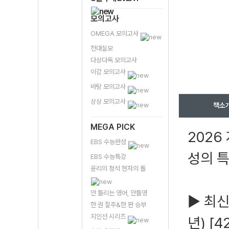
모의고사
OMEGA 모의고사
전대실모
다상다독 모의고사
이감 모의고사
바탕 모의고사
상상 모의고사
책소
MEGA PICK
2026
EBS 수능완성
성의 
EBS 수능특강
윤리의 정석 현자의 돌
안 틀리는 영어, 안틀영
▶ 최신
한 권 질주&한 판 승부
지인선 시리즈
년) [4