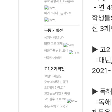
수학 유형서, Hexagon
- 연 
메가스터디 E분석노트
학생들
신 3
공통 기획전
생기부 레벨 UP
EBS 고교 교재
▶ 고2
따끈따끈 신간 도서
- 매년
한국사 기획전
2021
고1·2 기획전
브랜드 퍼즐링
수학 페어링 기획전
22개정 전략.ZIP
▶ 독해
고2 골든타임 기획전
고1 필수 CHECK
- 독해
수능 수학 킥(KICK)