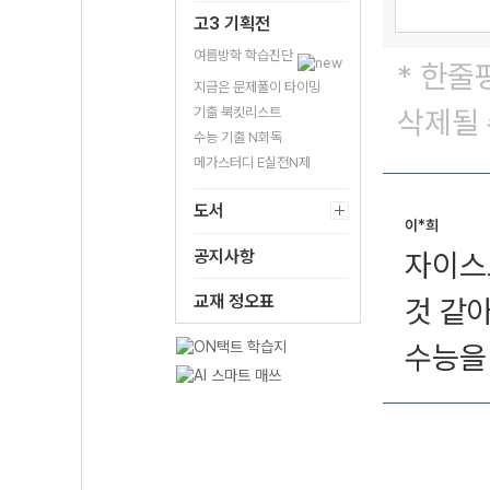
고3 기획전
여름방학 학습진단
* 한줄
지금은 문제풀이 타이밍
기출 북킷리스트
삭제될 
수능 기출 N회독
메가스터디 E실전N제
도서
이*희
공지사항
자이스
교재 정오표
것 같
수능을