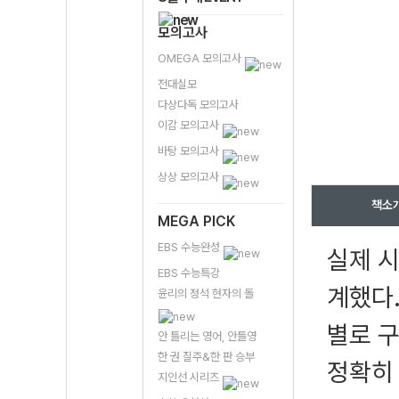
모의고사
OMEGA 모의고사
전대실모
다상다독 모의고사
이감 모의고사
바탕 모의고사
상상 모의고사
책소
MEGA PICK
EBS 수능완성
실제 
EBS 수능특강
계했다.
윤리의 정석 현자의 돌
별로 구
안 틀리는 영어, 안틀영
한 권 질주&한 판 승부
정확히
지인선 시리즈