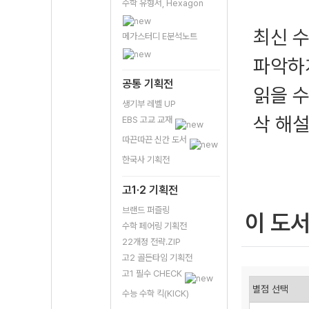
수학 유형서, Hexagon
최신 
메가스터디 E분석노트
파악하
공통 기획전
읽을 수
생기부 레벨 UP
삭 해설
EBS 고교 교재
따끈따끈 신간 도서
한국사 기획전
고1·2 기획전
브랜드 퍼즐링
이 도
수학 페어링 기획전
22개정 전략.ZIP
고2 골든타임 기획전
고1 필수 CHECK
수능 수학 킥(KICK)