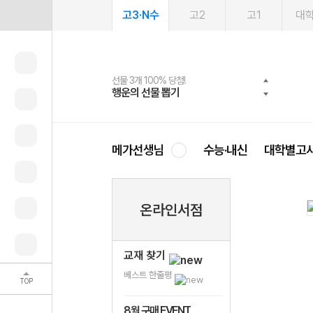
고3·N수
고2
고1
대
선물 3개 100% 당첨!
선물 100% 증정!
여름방학 스터디 캐시백
2027 러셀 단과
스마트러닝앱
메가패스
메가패스 수강생 무료혜택!
사회공헌 캠페인
행운의 선물 뽑기
메가스터디 X 올리브
메가런 썸머스쿨
강사 공개선발
설문 EVENT
3일 무료 체험권
메가클럽 멤버십
희망이룸 메가나눔
영
메가선생님
수능·내신
대학별고
온라인서점
교재 찾기
베스트 한줄평
TOP
8월 구매 EVENT