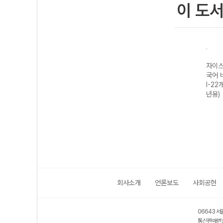
이 도
Xistory 자이스
Xistory 자이스
자이스토리 고등
자이스토리
학
토리 개념 지구과
토리 지구과학I
국어 비문학 독해
국어 비문
학I (2026년용)
(2027 수능 대
II-22개정 (2026
I-22개정 
비)
년용)
년용)
회사소개
언론보도
사회공헌
06643 서
통신판매번호