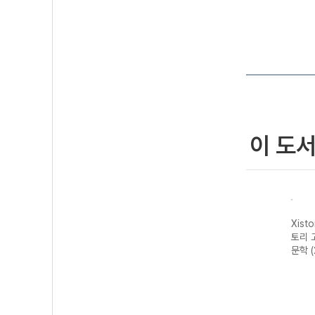
이 도
자이스
Xistory 자이스
Xistory 자이스
Xistory 자이스
Xist
문법이
토리 수능 국어
토리 고난도 영어
토리 고난도 국어
토리 
 완성
독서 어휘 총정
독해 (2026년용)
독서 (2026년용)
문학 
리-22개정
(2026년)