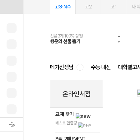
고3·N수
고2
고1
대
선물 3개 100% 당첨!
선물 100% 증정!
여름방학 스터디 캐시백
2027 러셀 단과
스마트러닝앱
메가패스
메가패스 수강생 무료혜택!
사회공헌 캠페인
행운의 선물 뽑기
메가스터디 X 올리브
메가런 썸머스쿨
강사 공개선발
설문 EVENT
3일 무료 체험권
메가클럽 멤버십
희망이룸 메가나눔
영
메가선생님
수능·내신
대학별고
온라인서점
교재 찾기
베스트 한줄평
TOP
8월 구매 EVENT