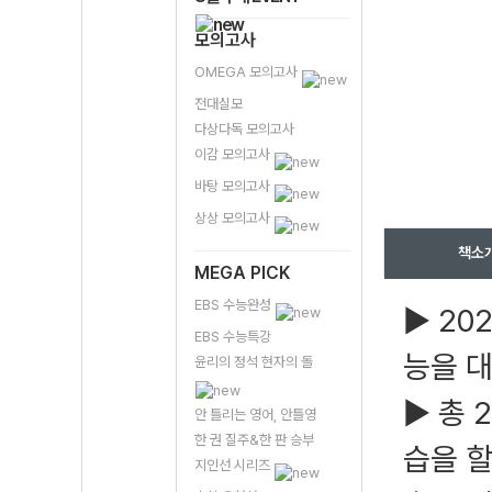
모의고사
OMEGA 모의고사
전대실모
다상다독 모의고사
이감 모의고사
바탕 모의고사
상상 모의고사
책소
MEGA PICK
EBS 수능완성
▶ 20
EBS 수능특강
능을 
윤리의 정석 현자의 돌
▶ 총 
안 틀리는 영어, 안틀영
한 권 질주&한 판 승부
습을 할
지인선 시리즈