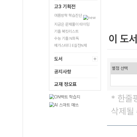
고3 기획전
여름방학 학습진단
지금은 문제풀이 타이밍
기출 북킷리스트
이 도
수능 기출 N회독
메가스터디 E실전N제
도서
공지사항
교재 정오표
* 한줄
삭제될 