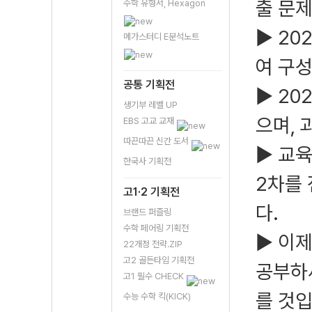
출 문제
수학 유형서, Hexagon
▶ 20
메가스터디 E분석노트
여 구
공통 기획전
▶ 2
생기부 레벨 UP
으며,
EBS 고교 교재
따끈따끈 신간 도서
▶ 교
한국사 기획전
2차를 
고1·2 기획전
다.
브랜드 퍼즐링
수학 페어링 기획전
▶ 이제
22개정 전략.ZIP
고2 골든타임 기획전
공부하
고1 필수 CHECK
를 것입
수능 수학 킥(KICK)