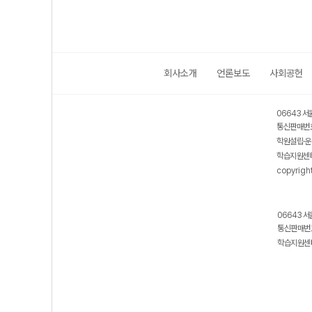
회사소개
언론보도
사회공헌
06643 서
통신판매번호
학원설립·운
학습지원센터
copyrigh
06643 서
통신판매번호
학습지원센터