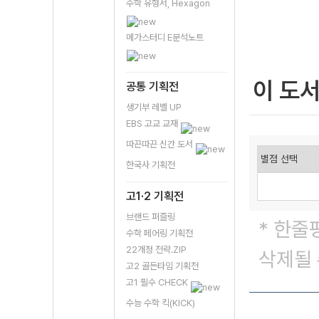
수학 유형서, Hexagon
메가스터디 E분석노트
이 도
공통 기획전
생기부 레벨 UP
EBS 고교 교재
따끈따끈 신간 도서
한국사 기획전
고1·2 기획전
브랜드 퍼즐링
* 한줄
수학 페어링 기획전
22개정 전략.ZIP
삭제될 
고2 골든타임 기획전
고1 필수 CHECK
수능 수학 킥(KICK)