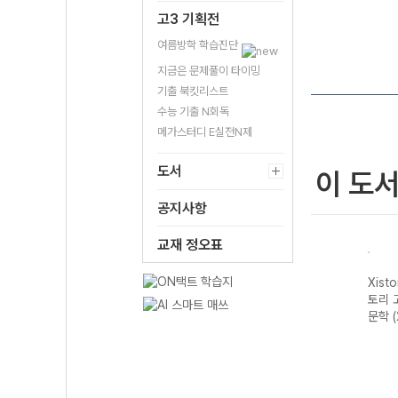
고3 기획전
여름방학 학습진단
지금은 문제풀이 타이밍
기출 북킷리스트
수능 기출 N회독
메가스터디 E실전N제
도서
이 도
공지사항
교재 정오표
자이스
Xistory 자이스
Xistory 자이스
Xistory 자이스
Xist
문법이
토리 수능 국어
토리 고난도 영어
토리 고난도 국어
토리 
 완성
독서 어휘 총정
독해 (2026년용)
독서 (2026년용)
문학 
리-22개정
(2026년)