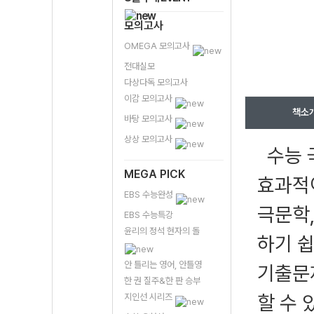
모의고사
OMEGA 모의고사
전대실모
다상다독 모의고사
이감 모의고사
책소
바탕 모의고사
상상 모의고사
수능 
MEGA PICK
효과적이
EBS 수능완성
극문학,
EBS 수능특강
윤리의 정석 현자의 돌
하기 쉽
안 틀리는 영어, 안틀영
기출문
한 권 질주&한 판 승부
할 수 
지인선 시리즈