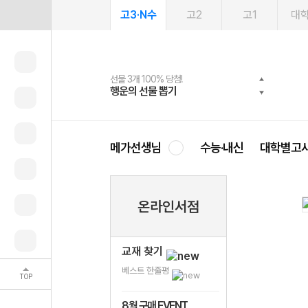
고3·N수
고2
고1
대
선물 3개 100% 당첨!
선물 100% 증정!
2027 러셀 단과
스마트러닝앱
메가패스
메가패스 수강생 무료혜택!
사회공헌 캠페인
행운의 선물 뽑기
메가스터디 X 올리브
강사 공개선발
설문 EVENT
3일 무료 체험권
메가클럽 멤버십
희망이룸 메가나눔
영
메가선생님
수능·내신
대학별고
온라인서점
교재 찾기
베스트 한줄평
TOP
8월 구매 EVENT