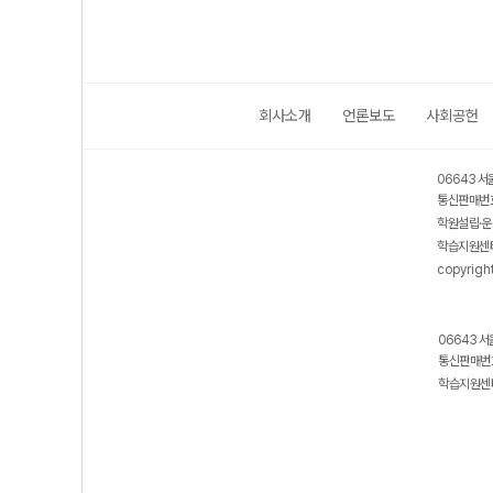
회사소개
언론보도
사회공헌
06643 서
통신판매번호
학원설립·운
학습지원센터
copyrigh
06643 서
통신판매번호
학습지원센터