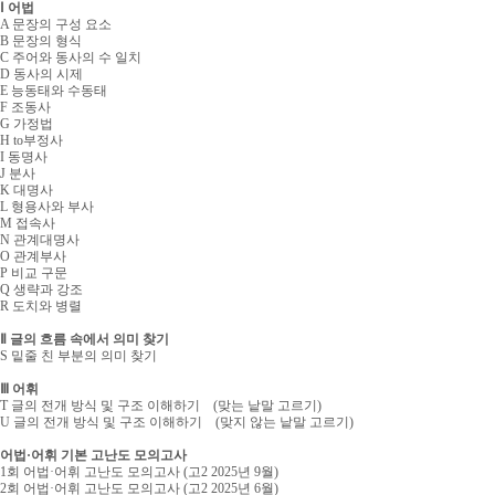
Ⅰ 어법
A 문장의 구성 요소
B 문장의 형식
C 주어와 동사의 수 일치
D 동사의 시제
E 능동태와 수동태
F 조동사
G 가정법
H to부정사
I 동명사
J 분사
K 대명사
L 형용사와 부사
M 접속사
N 관계대명사
O 관계부사
P 비교 구문
Q 생략과 강조
R 도치와 병렬
Ⅱ 글의 흐름 속에서 의미 찾기
S 밑줄 친 부분의 의미 찾기
Ⅲ 어휘
T 글의 전개 방식 및 구조 이해하기 (맞는 낱말 고르기)
U 글의 전개 방식 및 구조 이해하기 (맞지 않는 낱말 고르기)
어법·어휘 기본 고난도 모의고사
1회 어법·어휘 고난도 모의고사 (고2 2025년 9월)
2회 어법·어휘 고난도 모의고사 (고2 2025년 6월)