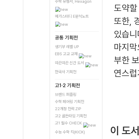
수학 유형서, Hexagon
도약할
메가스터디 E분석노트
또한,
있습니
공통 기획전
마지막으
생기부 레벨 UP
EBS 고교 교재
부한 
따끈따끈 신간 도서
연스럽
한국사 기획전
고1·2 기획전
브랜드 퍼즐링
수학 페어링 기획전
22개정 전략.ZIP
고2 골든타임 기획전
고1 필수 CHECK
이 도
수능 수학 킥(KICK)