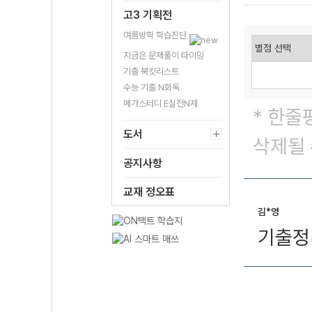
고3 기획전
여름방학 학습진단
지금은 문제풀이 타이밍
기출 북킷리스트
수능 기출 N회독
메가스터디 E실전N제
* 한줄
도서
삭제될 
공지사항
교재 정오표
김*영
기출정