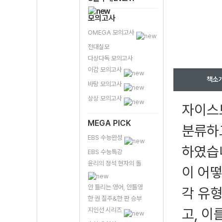
모의고사
OMEGA 모의고사
전대실모
다상다독 모의고사
이감 모의고사
책소
바탕 모의고사
상상 모의고사
자이스
MEGA PICK
분류하고
EBS 수능완성
하였습
EBS 수능특강
윤리의 정석 현자의 돌
이 어떻
안 틀리는 영어, 안틀영
각 유
한 권 질주&한 판 승부
고, 이
지인선 시리즈