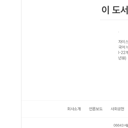
이 도
자이스
Xistory 자이스
Xistory 자이스
자이스토리 고등
자이스
물리학
토리 개념 지구과
토리 지구과학I
국어 비문학 독해
국어 
)
학I (2026년용)
(2027 수능 대
II-22개정 (2026
I-22
비)
년용)
년용)
회사소개
언론보도
사회공헌
06643 서