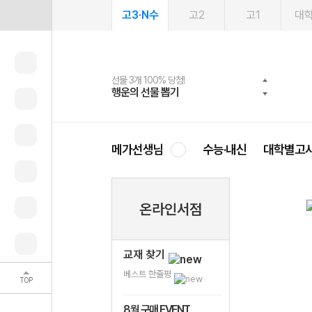
고3·N수
고2
고1
대
선물 3개 100% 당첨!
선물 100% 증정!
여름방학 스터디 캐시백
2027 러셀 단과
스마트러닝앱
메가패스
메가패스 수강생 무료혜택!
사회공헌 캠페인
행운의 선물 뽑기
메가스터디 X 올리브
메가런 썸머스쿨
강사 공개선발
설문 EVENT
3일 무료 체험권
메가클럽 멤버십
희망이룸 메가나눔
영
메가선생님
수능·내신
대학별고
온라인서점
교재 찾기
베스트 한줄평
TOP
8월 구매 EVENT