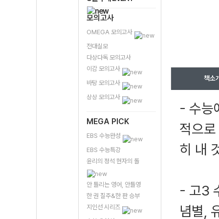
모의고사
OMEGA 모의고사
전대실모
다상다독 모의고사
이감 모의고사
책소
바탕 모의고사
상상 모의고사
- 수
MEGA PICK
적으로
EBS 수능완성
히 내 
EBS 수능특강
윤리의 정석 현자의 돌
안 틀리는 영어, 안틀영
- 고3
한 권 질주&한 판 승부
념별,
지인선 시리즈