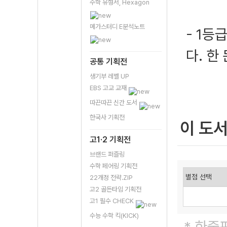
수학 유형서, Hexagon
메가스터디 E분석노트
- 1등
다. 한
공통 기획전
생기부 레벨 UP
EBS 고교 교재
따끈따끈 신간 도서
한국사 기획전
이 도
고1·2 기획전
브랜드 퍼즐링
수학 페어링 기획전
22개정 전략.ZIP
고2 골든타임 기획전
고1 필수 CHECK
수능 수학 킥(KICK)