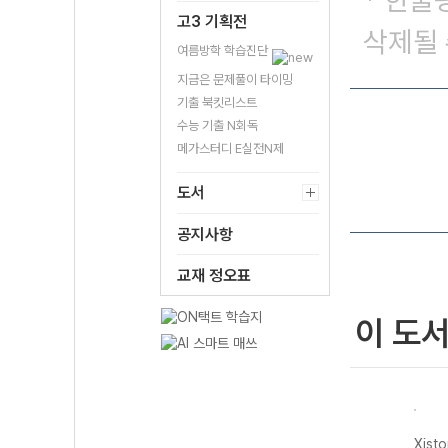
* 한줄
고3 기획전
삭제될 
여름방학 학습진단
지금은 문제풀이 타이밍
기출 북킷리스트
수능 기출 N회독
메가스터디 E실전N제
도서
공지사항
교재 정오표
이 도
자이스
Xistory 자이스
Xistory 자이스
Xistory 자이스
Xist