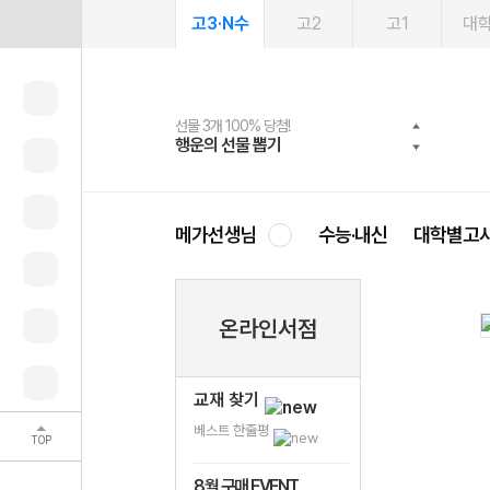
고3·N수
고2
고1
대
선물 3개 100% 당첨!
선물 100% 증정!
2027 러셀 단과
스마트러닝앱
메가패스
메가패스 수강생 무료혜택!
사회공헌 캠페인
행운의 선물 뽑기
메가스터디 X 올리브
강사 공개선발
설문 EVENT
3일 무료 체험권
메가클럽 멤버십
희망이룸 메가나눔
영
메가선생님
수능·내신
대학별고
온라인서점
교재 찾기
베스트 한줄평
TOP
8월 구매 EVENT