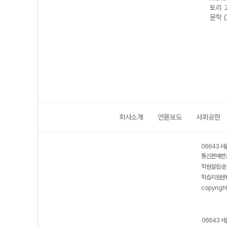
문법이
토리 수능 국어
토리 고난도 영어
토리 고난도 국어
토리 
 완성
독서 어휘 총정
독해 (2026년용)
독서 (2026년용)
문학 
리-22개정
(2026년)
회사소개
언론보도
사회공헌
06643 서
통신판매번호
학원설립·운
학습지원센터
copyrigh
06643 서