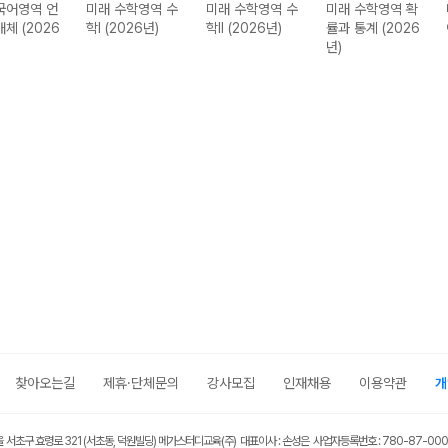
국어영역 언
미래 수학영역 수
미래 수학영역 수
미래 수학영역 확
매체 (2026
학I (2026년)
학II (2026년)
률과 통계 (2026
년)
찾아오는길
제휴·단체문의
강사모집
인재채용
이용약관
개
울 서초구 효령로 321 (서초동, 덕원빌딩) 메가스터디교육(주) 대표이사 : 손성은 사업자등록번호 : 780-87-00