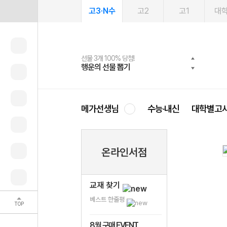
고3·N수
고2
고1
대
선물 3개 100% 당첨!
선물 100% 증정!
여름방학 스터디 캐시백
2027 러셀 단과
스마트러닝앱
메가패스
메가패스 수강생 무료혜택!
사회공헌 캠페인
행운의 선물 뽑기
메가스터디 X 올리브
메가런 썸머스쿨
강사 공개선발
설문 EVENT
3일 무료 체험권
메가클럽 멤버십
희망이룸 메가나눔
영
메가선생님
수능·내신
대학별고
온라인서점
교재 찾기
베스트 한줄평
TOP
8월 구매 EVENT