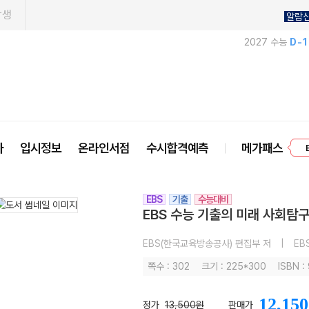
학생
알람
2027 수능
D-
사
입시정보
온라인서점
수시합격예측
메가패스
프
EBS
기출
수능대비
EBS 수능 기출의 미래 사회탐구
EBS(한국교육방송공사) 편집부 저
|
EB
쪽수 : 302
크기 : 225*300
ISBN 
12,150
정가
13,500원
판매가