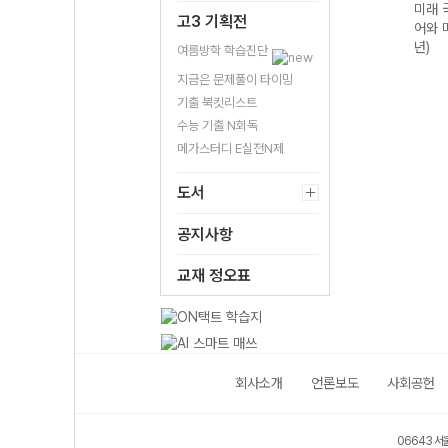
구영
미래 수학영역 미
미래 국어영역 독
미래 국어영역 화
미래 
고3 기획전
I
적분 (2026년)
서 (2026년)
법과 작문 (2026
어와 
년)
년)
여름방학 학습진단
지금은 문제풀이 타이밍
기출 북킷리스트
수능 기출 N회독
메가스터디 E실전N제
도서
공지사항
교재 정오표
회사소개
언론보도
사회공헌
06643 서