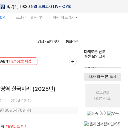
9/2(수) 19:30
9월 모의고사 LIVE 설명회
신청
104
로그인
회원가입
학원 바로가기
다채로운 난도
강좌 · 교재 찾기
통합검색
실전 모의고사
EVENT
8/10(월) 마감
현우진의
리미엄 30
8/10(월) 마감
킬링캠프 시즌1
내가 최근 본 도서
영역 한국지리 (2025년)
로그인후
사용하세요.
S
|
2024-12-12
: 9788954789141
0/0
(10% 할인)
원