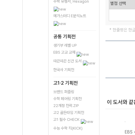
수학 유형서, Hexagon
메가스터디 E분석노트
* 한줄평은 한
공통 기획전
생기부 레벨 UP
EBS 고교 교재
따끈따끈 신간 도서
한국사 기획전
고1·2 기획전
브랜드 퍼즐링
수학 페어링 기획전
이 도서와 같
22개정 전략.ZIP
고2 골든타임 기획전
고1 필수 CHECK
수능 수학 킥(KICK)
기출의
EBS 수능 기출의
EBS 수능 기출의
EBS 수능 기출의
EBS