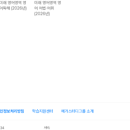
미래 영어영역 영
미래 영어영역 영
미래 한국사영역
미래 사회탐구영
어독해 (2026년)
어 어법·어휘
한국사 (2026년)
역 생활과 윤리
(2026년)
(2026년)
인정보처리방침
학습지원센터
메가스터디그룹 소개
서비스 가입사실 확인
034