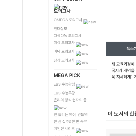
모의고사
OMEGA 모의고사
전대실모
다상다독 모의고사
이감 모의고사
책소
바탕 모의고사
상상 모의고사
새 교육과정에 
국지리 개념을 
MEGA PICK
욱 자세하게'.
EBS 수능완성
EBS 수능특강
윤리의 정석 현자의 돌
이 도서의 
안 틀리는 영어, 안틀영
한 권 질주&한 판 승부
지인선 시리즈