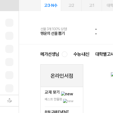
고3·N수
고2
고1
대
선물 3개 100% 당첨!
선물 100% 증정!
여름방학 스터디 캐시백
2027 러셀 단과
스마트러닝앱
메가패스
메가패스 수강생 무료혜택!
사회공헌 캠페인
행운의 선물 뽑기
메가스터디 X 올리브
메가런 썸머스쿨
강사 공개선발
설문 EVENT
3일 무료 체험권
메가클럽 멤버십
희망이룸 메가나눔
영
메가선생님
수능·내신
대학별고
온라인서점
교재 찾기
베스트 한줄평
TOP
8월 구매 EVENT