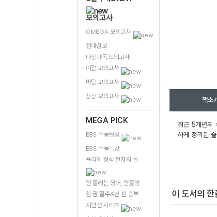
모의고사
OMEGA 모의고사
전대실모
다상다독 모의고사
이감 모의고사
바탕 모의고사
상상 모의고사
책소
MEGA PICK
최근 5개년의 
EBS 수능완성
하게 정리된 슬
EBS 수능특강
윤리의 정석 현자의 돌
안 틀리는 영어, 안틀영
이 도서의 
한 권 질주&한 판 승부
지인선 시리즈