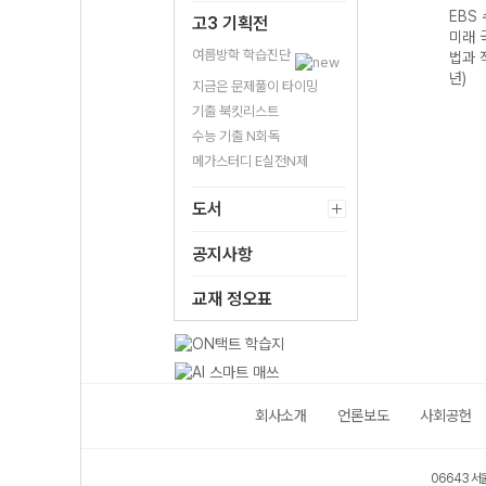
기출의
EBS 수능 기출의
EBS 수능 기출의
EBS 수능 기출의
EBS
고3 기획전
구영
미래 과학탐구영
미래 수학영역 미
미래 국어영역 독
미래 
여름방학 학습진단
I
역 지구과학I
적분 (2026년)
서 (2026년)
법과 
(2026년)
년)
지금은 문제풀이 타이밍
기출 북킷리스트
수능 기출 N회독
메가스터디 E실전N제
도서
공지사항
교재 정오표
회사소개
언론보도
사회공헌
06643 서