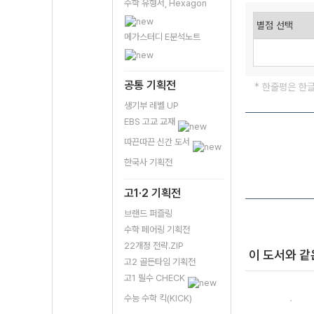
수학 유형서, Hexagon
메가스터디 E분석노트
공통 기획전
* 한줄평은 한
생기부 레벨 UP
EBS 고교 교재
따끈따끈 신간 도서
한국사 기획전
고1·2 기획전
브랜드 퍼즐링
수학 페어링 기획전
22개정 전략.ZIP
이 도서와 같
고2 골든타임 기획전
고1 필수 CHECK
수능 수학 킥(KICK)