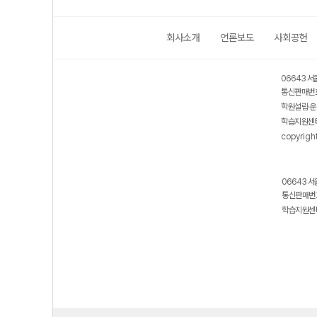
회사소개
언론보도
사회공헌
06643 서
통신판매번호
학원설립·운
학습지원센터
copyrigh
06643 서
통신판매번호
학습지원센터