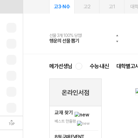
고3·N수
고2
고1
대
선물 3개 100% 당첨!
선물 100% 증정!
여름방학 스터디 캐시백
2027 러셀 단과
스마트러닝앱
메가패스
메가패스 수강생 무료혜택!
사회공헌 캠페인
행운의 선물 뽑기
메가스터디 X 올리브
메가런 썸머스쿨
강사 공개선발
설문 EVENT
3일 무료 체험권
메가클럽 멤버십
희망이룸 메가나눔
영
메가선생님
수능·내신
대학별고
온라인서점
교재 찾기
베스트 한줄평
TOP
8월 구매 EVENT