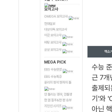
모의고사
OMEGA 모의고사
전대실모
다상다독 모의고사
이감 모의고사
바탕 모의고사
상상 모의고사
책소
MEGA PICK
수능 준
EBS 수능완성
근 7개
EBS 수능특강
윤리의 정석 현자의 돌
출제되는
안 틀리는 영어, 안틀영
기'와 
한 권 질주&한 판 승부
지인선 시리즈
아닌 핵