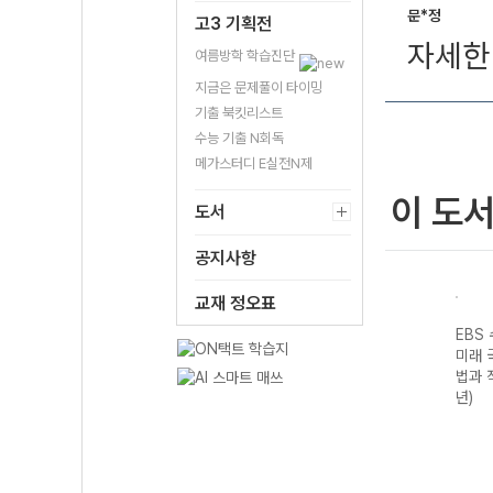
문*정
고3 기획전
자세한 
여름방학 학습진단
지금은 문제풀이 타이밍
기출 북킷리스트
수능 기출 N회독
메가스터디 E실전N제
이 도
도서
공지사항
교재 정오표
기출의
EBS 수능 기출의
EBS 수능 기출의
EBS 수능 기출의
EBS
구영
미래 과학탐구영
미래 수학영역 미
미래 국어영역 독
미래 
I
역 지구과학I
적분 (2026년)
서 (2026년)
법과 
(2026년)
년)