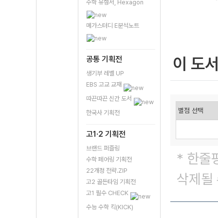
수학 유형서, Hexagon
메가스터디 E분석노트
이 도
공통 기획전
생기부 레벨 UP
EBS 고교 교재
따끈따끈 신간 도서
한국사 기획전
고1·2 기획전
브랜드 퍼즐링
* 한줄
수학 페어링 기획전
22개정 전략.ZIP
삭제될 
고2 골든타임 기획전
고1 필수 CHECK
수능 수학 킥(KICK)