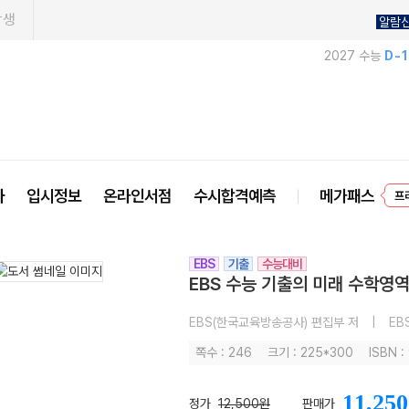
학생
알람
2027 수능
D-
사
입시정보
온라인서점
수시합격예측
메가패스
프
EBS
기출
수능대비
EBS 수능 기출의 미래 수학영역 
EBS(한국교육방송공사) 편집부 저
|
EB
쪽수 : 246
크기 : 225*300
ISBN 
11,250
정가
12,500원
판매가