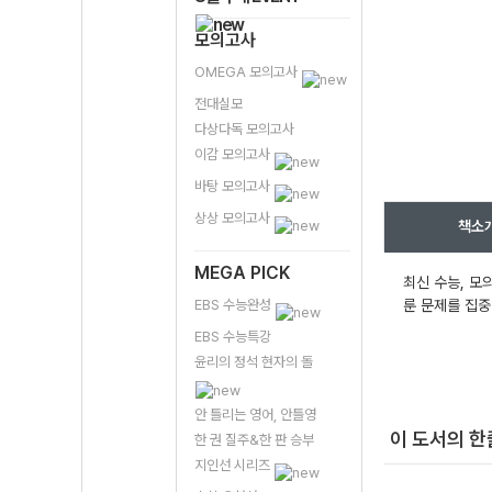
모의고사
OMEGA 모의고사
전대실모
다상다독 모의고사
이감 모의고사
바탕 모의고사
상상 모의고사
책소
MEGA PICK
최신 수능, 모
EBS 수능완성
룬 문제를 집중
EBS 수능특강
윤리의 정석 현자의 돌
안 틀리는 영어, 안틀영
이 도서의 
한 권 질주&한 판 승부
지인선 시리즈