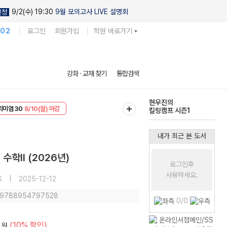
9/2(수) 19:30
9월 모의고사 LIVE 설명회
신청
102
로그인
회원가입
학원 바로가기
현우진의
강좌 · 교재 찾기
통합검색
킬링캠프 시즌1
EVENT
8/10(월) 마감
다채로운 난도
리미엄 30
8/10(월) 마감
실전 모의고사
내가 최근 본 도서
수학II (2026년)
로그인후
사용하세요.
S
|
2025-12-12
: 9788954797528
0/0
(10% 할인)
원