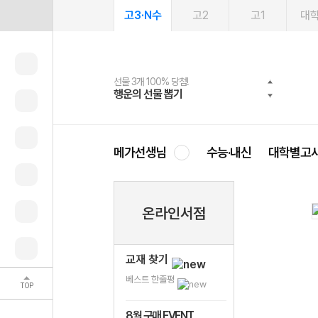
고3·N수
고2
고1
대
선물 3개 100% 당첨!
선물 100% 증정!
여름방학 스터디 캐시백
2027 러셀 단과
스마트러닝앱
메가패스
메가패스 수강생 무료혜택!
사회공헌 캠페인
행운의 선물 뽑기
메가스터디 X 올리브
메가런 썸머스쿨
강사 공개선발
설문 EVENT
3일 무료 체험권
메가클럽 멤버십
희망이룸 메가나눔
영
메가선생님
수능·내신
대학별고
온라인서점
교재 찾기
베스트 한줄평
TOP
8월 구매 EVENT