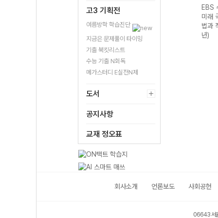
기출의
EBS 수능 기출의
EBS 수능 기출의
EBS 수능 기출의
EBS
고3 기획전
구영
미래 과학탐구영
미래 수학영역 미
미래 국어영역 독
미래 
여름방학 학습진단
I
역 지구과학I
적분 (2026년)
서 (2026년)
법과 
(2026년)
년)
지금은 문제풀이 타이밍
기출 북킷리스트
수능 기출 N회독
메가스터디 E실전N제
도서
공지사항
교재 정오표
회사소개
언론보도
사회공헌
06643 서