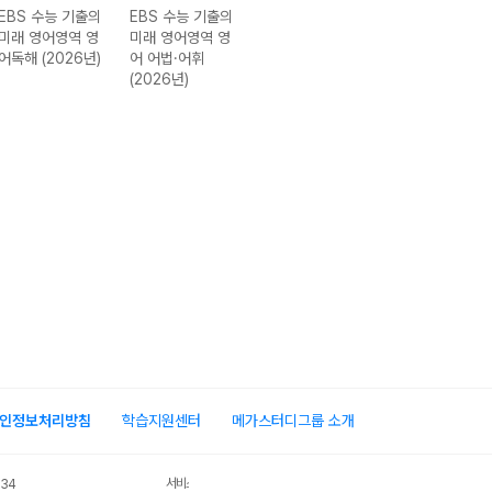
EBS 수능 기출의
EBS 수능 기출의
EBS 수능 기출의
EBS 수능 기출
미래 영어영역 영
미래 영어영역 영
미래 한국사영역
미래 사회탐구영
어독해 (2026년)
어 어법·어휘
한국사 (2026년)
역 생활과 윤리
(2026년)
(2026년)
인정보처리방침
학습지원센터
메가스터디그룹 소개
서비스 가입사실 확인
034