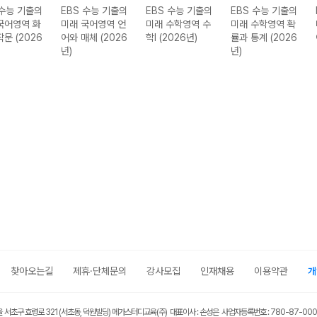
 수능 기출의
EBS 수능 기출의
EBS 수능 기출의
EBS 수능 기출의
국어영역 화
미래 국어영역 언
미래 수학영역 수
미래 수학영역 확
작문 (2026
어와 매체 (2026
학I (2026년)
률과 통계 (2026
년)
년)
찾아오는길
제휴·단체문의
강사모집
인재채용
이용약관
개
울 서초구 효령로 321 (서초동, 덕원빌딩) 메가스터디교육(주) 대표이사 : 손성은 사업자등록번호 : 780-87-00