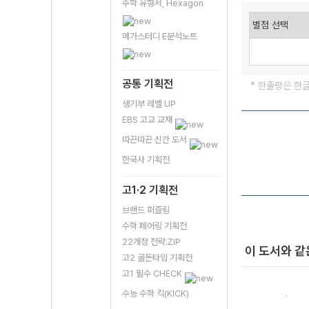
수학 유형서, Hexagon
메가스터디 E분석노트
공통 기획전
* 한줄평은 한
생기부 레벨 UP
EBS 고교 교재
따끈따끈 신간 도서
한국사 기획전
고1·2 기획전
브랜드 퍼즐링
수학 페어링 기획전
22개정 전략.ZIP
이 도서와 같
고2 골든타임 기획전
고1 필수 CHECK
수능 수학 킥(KICK)