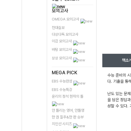
모의고사
OMEGA 모의고사
전대실모
다상다독 모의고사
이감 모의고사
바탕 모의고사
상상 모의고사
책소
MEGA PICK
수능 준비의 시
EBS 수능완성
다. 기출을 통
EBS 수능특강
난도 있는 문제
윤리의 정석 현자의 돌
을 담은 정답과
성할 수 있다.
안 틀리는 영어, 안틀영
한 권 질주&한 판 승부
지인선 시리즈