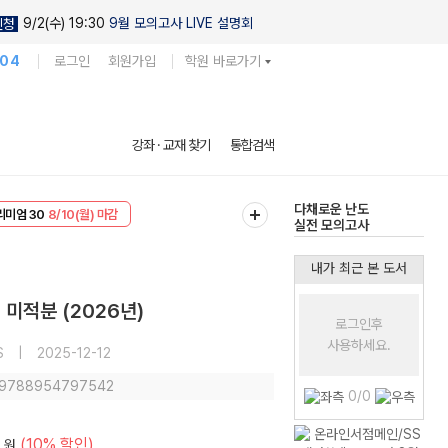
9/2(수) 19:30
9월 모의고사 LIVE 설명회
신청
104
로그인
회원가입
학원 바로가기
현우진의
강좌 · 교재 찾기
통합검색
킬링캠프 시즌1
리미엄 30
8/10(월) 마감
다채로운 난도
EVENT
8/10(월) 마감
실전 모의고사
내가 최근 본 도서
 미적분 (2026년)
로그인후
사용하세요.
S
|
2025-12-12
: 9788954797542
0/0
(10% 할인)
원