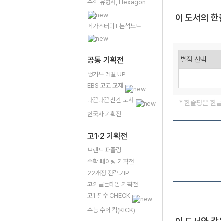
수학 유형서, Hexagon
이 도서의 
메가스터디 E분석노트
공통 기획전
생기부 레벨 UP
EBS 고교 교재
따끈따끈 신간 도서
* 한줄평은 한
한국사 기획전
고1·2 기획전
브랜드 퍼즐링
수학 페어링 기획전
22개정 전략.ZIP
고2 골든타임 기획전
고1 필수 CHECK
수능 수학 킥(KICK)
이 도서와 같