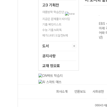
고3 기획전
여름방학 학습진단
지금은 문제풀이 타이밍
기출의
EBS 수능 기출의
EBS 수능 기출의
EBS 수능 기출의
EBS
기출 북킷리스트
구영
미래 과학탐구영
미래 국어영역 독
미래 국어영역 화
미래 
수능 기출 N회독
I
역 지구과학I
서 (2026년)
법과 작문 (2026
어와 
메가스터디 E실전N제
(2026년)
년)
년)
도서
공지사항
교재 정오표
회사소개
언론보도
사회공헌
06643 서