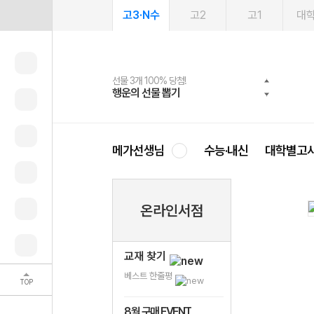
고3·N수
고2
고1
대
선물 3개 100% 당첨!
선물 100% 증정!
여름방학 스터디 캐시백
2027 러셀 단과
스마트러닝앱
메가패스
메가패스 수강생 무료혜택!
사회공헌 캠페인
행운의 선물 뽑기
메가스터디 X 올리브
메가런 썸머스쿨
강사 공개선발
설문 EVENT
3일 무료 체험권
메가클럽 멤버십
희망이룸 메가나눔
영
메가선생님
수능·내신
대학별고
온라인서점
교재 찾기
베스트 한줄평
TOP
8월 구매 EVENT