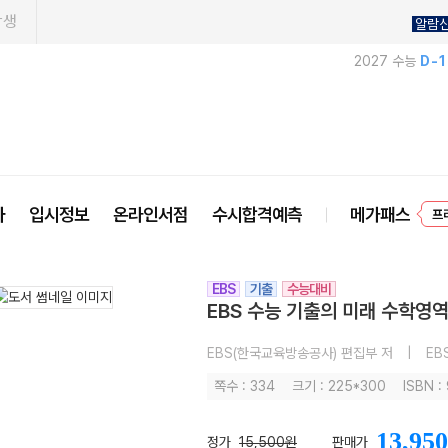
학생
알람
2027 수능
D-
프
사
입시정보
온라인서점
수시합격예측
메가패스
EBS
기출
수능대비
EBS 수능 기출의 미래 수학영역
EBS(한국교육방송공사) 편집부 저
|
EB
쪽수 : 334
크기 : 225*300
ISBN 
13,950
정가
15,500원
판매가