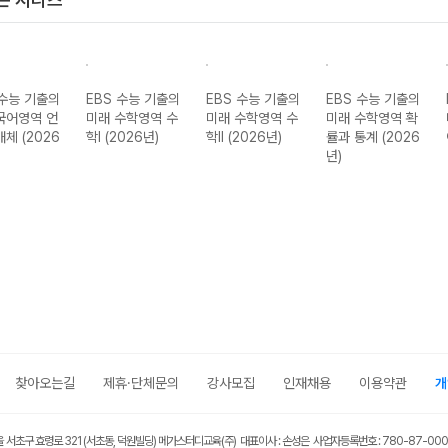
 수능 기출의
EBS 수능 기출의
EBS 수능 기출의
EBS 수능 기출의
국어영역 언
미래 수학영역 수
미래 수학영역 수
미래 수학영역 확
매체 (2026
학I (2026년)
학II (2026년)
률과 통계 (2026
년)
찾아오는길
제휴·단체문의
강사모집
인재채용
이용약관
개
울 서초구 효령로 321 (서초동, 덕원빌딩) 메가스터디교육(주) 대표이사 : 손성은 사업자등록번호 : 780-87-00