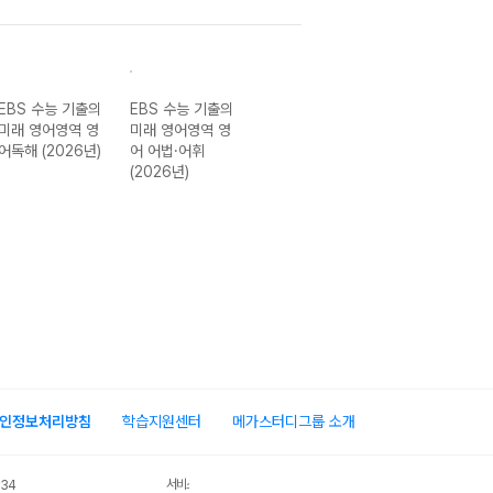
EBS 수능 기출의
EBS 수능 기출의
EBS 수능 기출의
EBS 수능 기출
미래 영어영역 영
미래 영어영역 영
미래 한국사영역
미래 사회탐구영
어독해 (2026년)
어 어법·어휘
한국사 (2026년)
역 생활과 윤리
(2026년)
(2026년)
인정보처리방침
학습지원센터
메가스터디그룹 소개
서비스 가입사실 확인
034