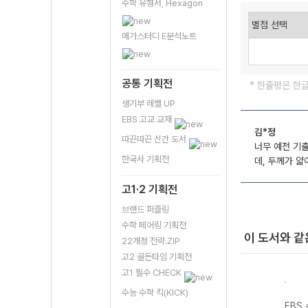
수학 유형서, Hexagon
메가스터디 E분석노트
공통 기획전
* 한줄평은 한
생기부 레벨 UP
EBS 고교 교재
김*정
따끈따끈 신간 도서
너무 예전 기
한국사 기획전
데, 두께가 
고1·2 기획전
브랜드 퍼즐링
수학 페어링 기획전
이 도서와 같
22개정 전략.ZIP
고2 골든타임 기획전
고1 필수 CHECK
수능 수학 킥(KICK)
기출의
EBS 수능 기출의
EBS 수능 기출의
EBS 수능 기출의
EBS