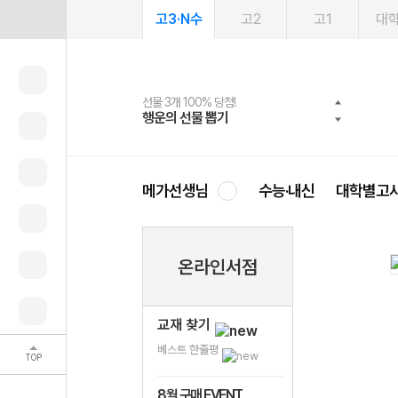
고3·N수
고2
고1
대
선물 3개 100% 당첨!
선물 100% 증정!
여름방학 스터디 캐시백
2027 러셀 단과
스마트러닝앱
메가패스
메가패스 수강생 무료혜택!
사회공헌 캠페인
행운의 선물 뽑기
메가스터디 X 올리브
메가런 썸머스쿨
강사 공개선발
설문 EVENT
3일 무료 체험권
메가클럽 멤버십
희망이룸 메가나눔
영
메가선생님
수능·내신
대학별고
온라인서점
교재 찾기
베스트 한줄평
TOP
8월 구매 EVENT