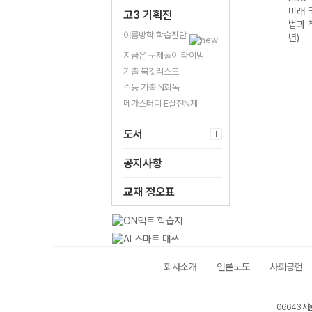
구영
미래 과학탐구영
미래 수학영역 미
미래 국어영역 독
미래 
고3 기획전
I
역 지구과학I
적분 (2026년)
서 (2026년)
법과 
여름방학 학습진단
(2026년)
년)
지금은 문제풀이 타이밍
기출 북킷리스트
수능 기출 N회독
메가스터디 E실전N제
도서
공지사항
교재 정오표
회사소개
언론보도
사회공헌
06643 서