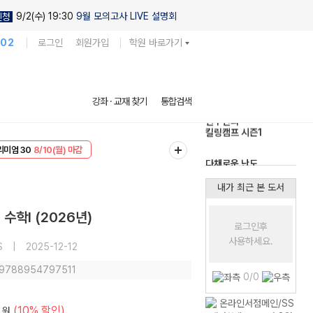
9/2(수) 19:30
9월 모의고사 LIVE 설명회
신청
102
로그인
회원가입
학원 바로가기
현우진의
강좌 · 교재 찾기
통합검색
킬링캠프 시즌1
다채로운 난도
리미엄 30
8/10(월) 마감
실전 모의고사
EVENT
8/10(월) 마감
내가 최근 본 도서
수학I (2026년)
로그인후
사용하세요.
S
|
2025-12-12
: 9788954797511
0/0
(10% 할인)
원