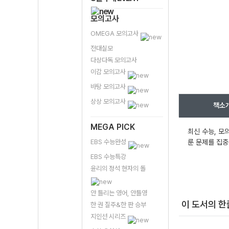
모의고사
OMEGA 모의고사
전대실모
다상다독 모의고사
이감 모의고사
바탕 모의고사
상상 모의고사
책소
MEGA PICK
최신 수능, 모
EBS 수능완성
룬 문제를 집중
EBS 수능특강
윤리의 정석 현자의 돌
안 틀리는 영어, 안틀영
이 도서의 
한 권 질주&한 판 승부
지인선 시리즈