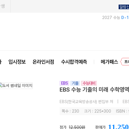
학생
알람
2027 수능
D-
사
입시정보
온라인서점
수시합격예측
메가패스
프
EBS
기출
수능대비
EBS 수능 기출의 미래 수학영역 
EBS(한국교육방송공사) 편집부 저
|
EB
쪽수 : 230
크기 : 225*300
ISBN 
11,250
정가
12,500원
판매가