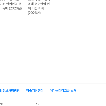
미래 영어영역 영
미래 영어영역 영
미래 한국사영역
미래 사회탐구영
어독해 (2026년)
어 어법·어휘
한국사 (2026년)
역 생활과 윤리
(2026년)
(2026년)
인정보처리방침
학습지원센터
메가스터디그룹 소개
서비스 가입사실 확인
034