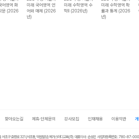
국어영역 화
미래 국어영역 언
미래 수학영역 수
미래 수학영역 확
작문 (2026
어와 매체 (2026
학II (2026년)
률과 통계 (2026
년)
년)
찾아오는길
제휴·단체문의
강사모집
인재채용
이용약관
개
울 서초구 효령로 321 (서초동, 덕원빌딩) 메가스터디교육(주) 대표이사 : 손성은 사업자등록번호 : 780-87-00