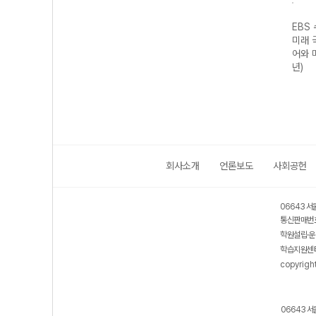
기출의
EBS 수능 기출의
EBS 수능 기출의
EBS 수능 기출의
EBS
구영
미래 수학영역 미
미래 국어영역 독
미래 국어영역 화
미래 
I
적분 (2026년)
서 (2026년)
법과 작문 (2026
어와 
년)
년)
회사소개
언론보도
사회공헌
06643 서
통신판매번호
학원설립·운
학습지원센터
copyrigh
06643 서