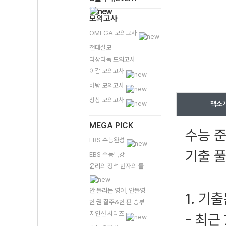
모의고사
OMEGA 모의고사
전대실모
다상다독 모의고사
이감 모의고사
바탕 모의고사
상상 모의고사
책소
MEGA PICK
수능 준
EBS 수능완성
기출 풀
EBS 수능특강
윤리의 정석 현자의 돌
안 틀리는 영어, 안틀영
1. 기
한 권 질주&한 판 승부
지인선 시리즈
- 최근