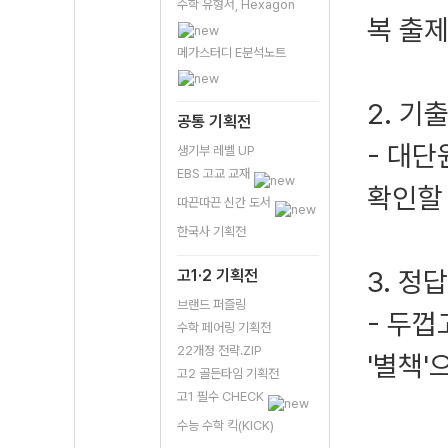
수학 유형서, Hexagon
복 출제
메가스터디 E분석노트
2. 기
공통 기획전
- 대단
생기부 레벨 UP
EBS 고교 교재
확인할 
따끈따끈 신간 도서
한국사 기획전
3. 정
고1·2 기획전
브랜드 퍼즐링
- 두
수학 페어링 기획전
22개정 전략.ZIP
'별책'
고2 골든타임 기획전
고1 필수 CHECK
수능 수학 킥(KICK)