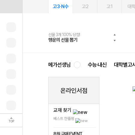
고3·N수
고2
고1
대
선물 3개 100% 당첨!
선물 100% 증정!
여름방학 스터디 캐시백
2027 러셀 단과
스마트러닝앱
메가패스
메가패스 수강생 무료혜택!
사회공헌 캠페인
행운의 선물 뽑기
메가스터디 X 올리브
메가런 썸머스쿨
강사 공개선발
설문 EVENT
3일 무료 체험권
메가클럽 멤버십
희망이룸 메가나눔
영
메가선생님
수능·내신
대학별고
온라인서점
교재 찾기
베스트 한줄평
TOP
8월 구매 EVENT