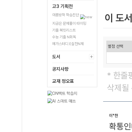
고3 기획전
이 도
여름방학 학습진단
지금은 문제풀이 타이밍
기출 북킷리스트
수능 기출 N회독
메가스터디 E실전N제
도서
공지사항
* 한줄
교재 정오표
삭제될 
이*찬
확통인