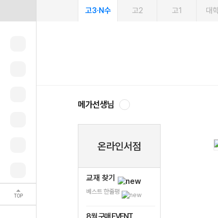
고3·N수
고2
고1
대
메가선생님
온라인서점
교재 찾기
베스트 한줄평
TOP
8월 구매 EVENT