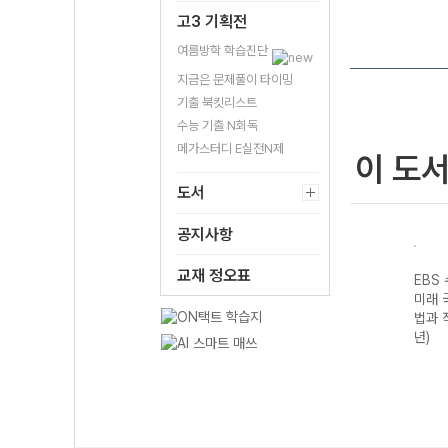
고3 기획전
여름방학 학습진단
지금은 문제풀이 타이밍
기출 북킷리스트
수능 기출 N회독
메가스터디 E실전N제
이 도
도서
공지사항
교재 정오표
기출의
EBS 수능 기출의
EBS 수능 기출의
EBS 수능 기출의
EBS
구영
미래 과학탐구영
미래 수학영역 미
미래 국어영역 독
미래 
I
역 지구과학I
적분 (2026년)
서 (2026년)
법과 
(2026년)
년)