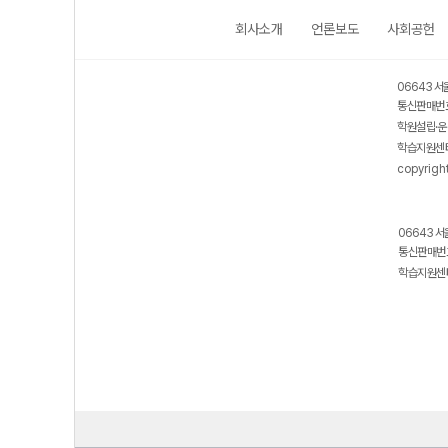
회사소개
언론보도
사회공헌
06643 서
통신판매번호
학원설립·운
학습지원센터
copyrigh
06643 서
통신판매번호
학습지원센터