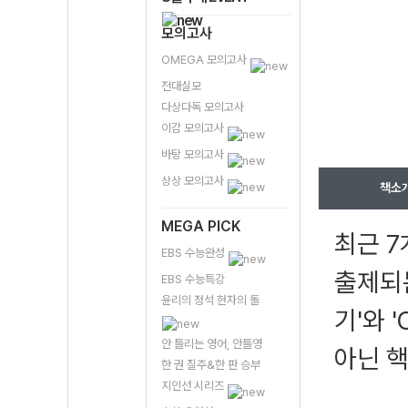
모의고사
OMEGA 모의고사
전대실모
다상다독 모의고사
이감 모의고사
바탕 모의고사
상상 모의고사
책소
MEGA PICK
최근 7
EBS 수능완성
출제되는
EBS 수능특강
윤리의 정석 현자의 돌
기'와 
안 틀리는 영어, 안틀영
아닌 핵
한 권 질주&한 판 승부
지인선 시리즈