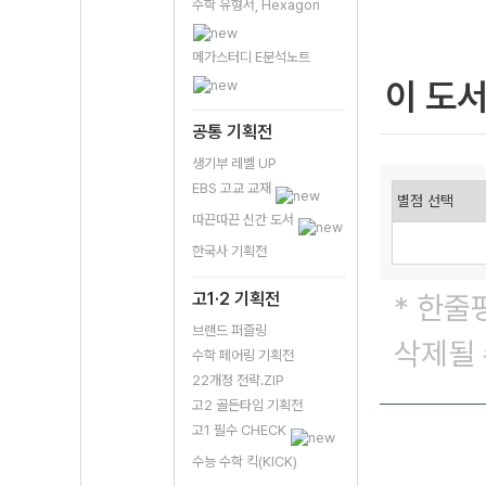
수학 유형서, Hexagon
메가스터디 E분석노트
이 도
공통 기획전
생기부 레벨 UP
EBS 고교 교재
따끈따끈 신간 도서
한국사 기획전
고1·2 기획전
* 한줄
브랜드 퍼즐링
삭제될 
수학 페어링 기획전
22개정 전략.ZIP
고2 골든타임 기획전
고1 필수 CHECK
수능 수학 킥(KICK)