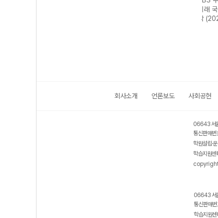
기출의
EBS 수능 기출의
EBS 수능 기출의
EBS 수능 기출의
EBS
역 영
미래 영어영역 영
미래 사회탐구영
미래 국어영역 문
미래 
26년)
어 어법·어휘
역 생활과 윤리
학 (2026년)
역 한
(2026년)
(2026년)
(202
회사소개
언론보도
사회공헌
06643 서
통신판매번호
학원설립·운
학습지원센터
copyrigh
06643 서
통신판매번호
학습지원센터