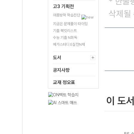
* 한줄
고3 기획전
삭제될 
여름방학 학습진단
지금은 문제풀이 타이밍
기출 북킷리스트
수능 기출 N회독
메가스터디 E실전N제
도서
공지사항
교재 정오표
이 도