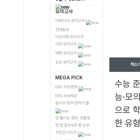
모의고사
OMEGA 모의고사
전대실모
다상다독 모의고사
이감 모의고사
바탕 모의고사
상상 모의고사
책소
MEGA PICK
수능 준
EBS 수능완성
능·모
EBS 수능특강
윤리의 정석 현자의 돌
으로 학
안 틀리는 영어, 안틀영
한 유형
한 권 질주&한 판 승부
지인선 시리즈