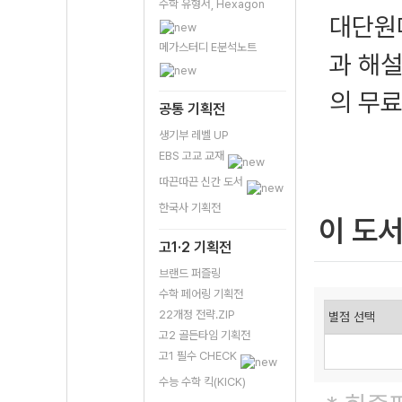
수학 유형서, Hexagon
대단원마
메가스터디 E분석노트
과 해설
의 무
공통 기획전
생기부 레벨 UP
EBS 고교 교재
따끈따끈 신간 도서
한국사 기획전
이 도
고1·2 기획전
브랜드 퍼즐링
수학 페어링 기획전
22개정 전략.ZIP
고2 골든타임 기획전
고1 필수 CHECK
수능 수학 킥(KICK)