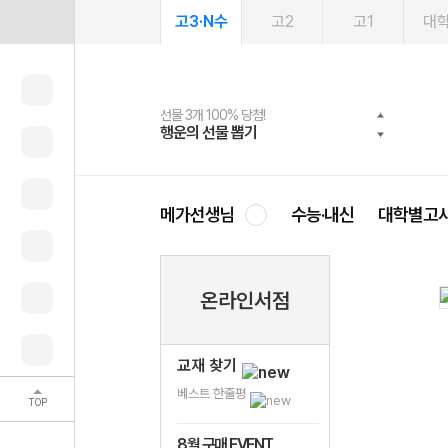
고3·N수
고2
고1
대
선물 3개 100% 당첨!
선물 100% 증정!
여름방학 스터디 캐시백
2027 러셀 단과
스마트러닝앱
메가패스
메가패스 수강생 무료혜택!
사회공헌 캠페인
행운의 선물 뽑기
메가스터디 X 올리브
메가런 썸머스쿨
강사 공개선발
설문 EVENT
3일 무료 체험권
메가클럽 멤버십
희망이룸 메가나눔
영
메가선생님
수능·내신
대학별고
온라인서점
교재 찾기
베스트 한줄평
TOP
8월 구매 EVENT